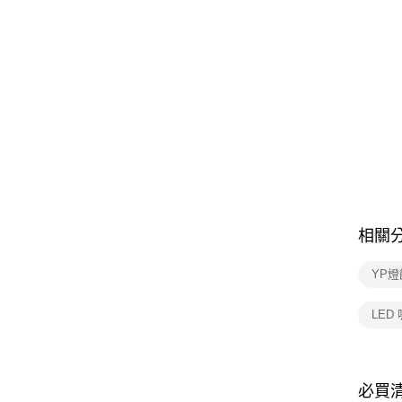
相關
YP
LED
必買