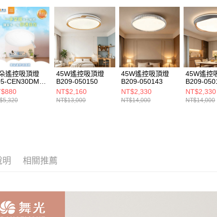
https://aft
３．未成
「AFTE
任。
４．使用「
即時審查
結果請求
５．嚴禁
形，恩沛
朵遙控吸頂燈
45W遙控吸頂燈
45W遙控吸頂燈
45W遙控
05-CEN30DM．
B209-050150
B209-050143
B209-050
動。
EN50DM
$880
NT$2,160
NT$2,330
NT$2,330
$5,320
NT$13,000
NT$14,000
NT$14,000
說明
相關推薦