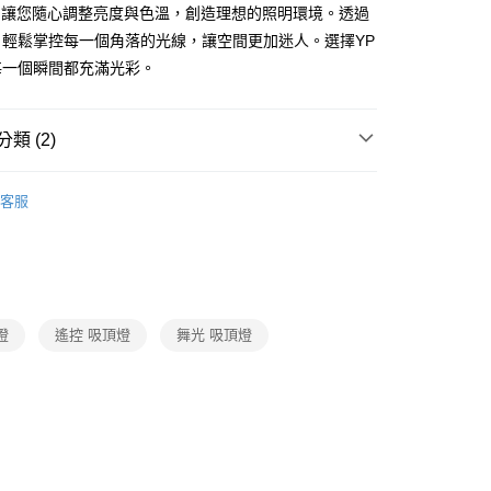
FTEE先享後付」】
，讓您隨心調整亮度與色溫，創造理想的照明環境。透過
先享後付是「在收到商品之後才付款」的支付方式。 讓您購物簡單
，輕鬆掌控每一個角落的光線，讓空間更加迷人。選擇YP
心！
：不需註冊會員、不需綁卡、不需儲值。
每一個瞬間都充滿光彩。
：只要手機號碼，簡訊認證，即可結帳。
：先確認商品／服務後，再付款。
宅配
類 (2)
EE先享後付」結帳流程】
80，滿NT$5,000(含以上)免運費
方式選擇「AFTEE先享後付」後，將跳轉至「AFTEE先享後
照明系列
舞光LED．21
頁面，進行簡訊認證並確認金額後，即可完成結帳。
客服
成立數日內，您將收到繳費通知簡訊。
 客廳、臥室、廚房、浴室、玄關
遙控吸頂燈
費通知簡訊後14天內，點擊此簡訊中的連結，可透過四大超商
網路銀行／等多元方式進行付款，方視為交易完成。
：結帳手續完成當下不需立刻繳費，但若您需要取消訂單，請聯
的店家。未經商家同意取消之訂單仍視為有效，需透過AFTEE
繳納相關費用。
否成功請以「AFTEE先享後付 」之結帳頁面顯示為準，若有關於
燈
遙控 吸頂燈
舞光 吸頂燈
功／繳費後需取消欲退款等相關疑問，請聯繫「AFTEE先享後
援中心」
https://netprotections.freshdesk.com/support/home
項】
恩沛科技股份有限公司提供之「AFTEE先享後付」服務完成之
依本服務之必要範圍內提供個人資料，並將交易相關給付款項請
讓予恩沛科技股份有限公司。
個人資料處理事宜，請瀏覽以下網址：