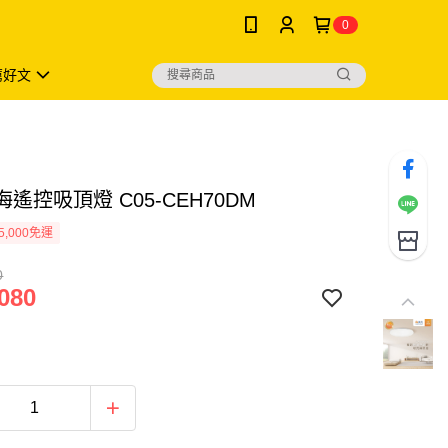
0
薦好文
海遙控吸頂燈 C05-CEH70DM
5,000免運
0
080