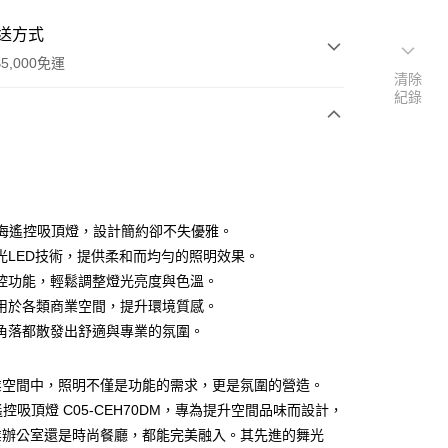
送方式
5,000免運
清除
紀錄
次付款
雲海遙控吸頂燈，設計簡約卻不失優雅。
光LED技術，提供柔和而均勻的照明效果。
控功能，輕鬆調整燈光亮度與色溫。
用於各類商業空間，提升環境質感。
角落都散發出舒適與專業的氛圍。
y
業空間中，照明不僅是功能的需求，更是氛圍的營造。
享後付
遙控吸頂燈 C05-CEH70DM，專為提升空間品味而設計，
業辦公室還是時尚餐廳，都能完美融入。其先進的舞光