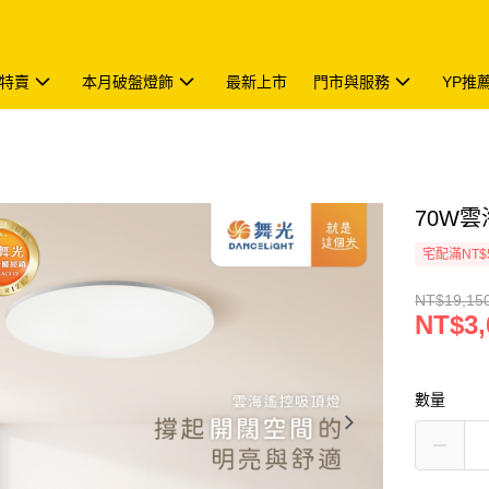
特賣
本月破盤燈飾
最新上市
門市與服務
YP推
70W雲
宅配滿NT$
NT$19,15
NT$3,
數量