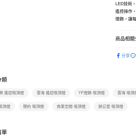
【關於「A
LED技術
ATM付款
AFTEE
遙控操作
便利好安
１．簡單
燈飾，讓
２．便利
運送方式
３．安心
新竹貨運
商品相關分
【「AFT
每筆NT$1
１．於結帳
商業空間
付」結帳
分享
２．訂單
吸頂燈 /
３．收到繳
／ATM／
※ 請注意
絡購買商品
分類
先享後付
※ 交易是
燈飾 遙控吸頂燈
雲海 遙控吸頂燈
YP燈飾 吸頂燈
雲海 吸頂
是否繳費成
付客戶支
 吸頂燈
簡約 吸頂燈
商業空間 吸頂燈
辦公室 吸頂燈
【注意事
１．透過由
交易，需
求債權轉
清單
２．關於