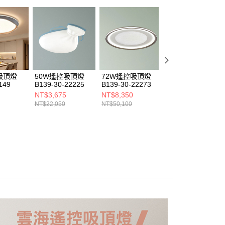
ee.tw/terms/#terms3
年的使用者請事先徵得法定代理人或監護人之同意方可使用
E先享後付」，若未經同意申辦者引起之損失，本公司不負相關責
AFTEE先享後付」時，將依據個別帳號之用戶狀況，依本公司
核予不同之上限額度；若仍有額度不足之情形，本公司將視審查
用戶進行身份認證。
一人註冊多個帳號或使用他人資訊註冊。若發現惡意使用之情
科技股份有限公司將有權停止該用戶之使用額度並採取法律行
吸頂燈
50W遙控吸頂燈
72W遙控吸頂燈
50W遙控吸頂燈
149
B139-30-22225
B139-30-22273
B139-30-22221
NT$3,675
NT$8,350
NT$3,750
NT$22,050
NT$50,100
NT$22,500