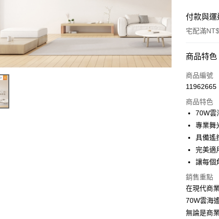
付款與運
宅配滿NT$
付款方式
商品特色
信用卡一
商品編號
11962665
LINE Pay
商品特色
Apple Pay
70W
專業舞
街口支付
具備遙
悠遊付
完美適
讓每個
Google Pa
銷售重點
全盈+PAY
在現代商
AFTEE先
70W雲海
相關說明
無論是商