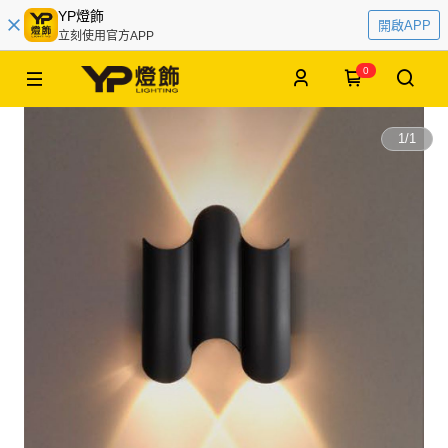
YP燈飾
開啟APP
立刻使用官方APP
0
1
/
1