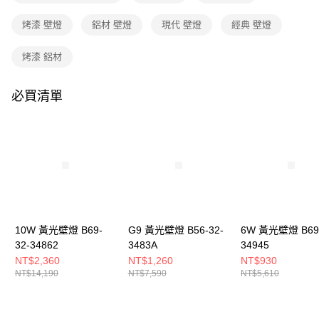
購買商品的店家。未經商家同意取消之訂單仍視為有效，需透過AFTEE先享
後付繳納相關費用。
烤漆 壁燈
鋁材 壁燈
現代 壁燈
經典 壁燈
※ 交易是否成功請以「AFTEE先享後付 」之結帳頁面顯示為準，若有關於
是否繳費成功／繳費後需取消欲退款等相關疑問，請聯繫「AFTEE先享後付
客戶支援中心」
https://netprotections.freshdesk.com/support/home
烤漆 鋁材
【注意事項】
１．透過由恩沛科技股份有限公司提供之「AFTEE先享後付」服務完成之交
必買清單
易，需依本服務之必要範圍內提供個人資料，並將交易相關給付款項請求債
權轉讓予恩沛科技股份有限公司。
２．關於個人資料處理事宜，請瀏覽以下網址：
https://aftee.tw/terms/#terms3
３．未成年的使用者請事先徵得法定代理人或監護人之同意方可使用
「AFTEE先享後付」，若未經同意申辦者引起之損失，本公司不負相關責
任。
４．使用「AFTEE先享後付」時，將依據個別帳號之用戶狀況，依本公司即
時審查核予不同之上限額度；若仍有額度不足之情形，本公司將視審查結果
請求用戶進行身份認證。
10W 黃光壁燈 B69-
G9 黃光壁燈 B56-32-
6W 黃光壁燈 B69-
５．嚴禁一人註冊多個帳號或使用他人資訊註冊。若發現惡意使用之情形，
32-34862
3483A
34945
恩沛科技股份有限公司將有權停止該用戶之使用額度並採取法律行動。
NT$2,360
NT$1,260
NT$930
NT$14,190
NT$7,590
NT$5,610