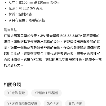
街口支付
尺寸：寬100mm 高120mm 深40mm
光源：附 LED 3W 黃光
悠遊付
材質：鋁材烤漆
Google Pay
★另有金色；限用裝潢板
全盈+PAY
銷售重點
在追求居家美學的今天，3W 黃光壁燈 B08-32-3487A 是您理想的
AFTEE先享後付
選擇。這款燈具不僅展現出精緻的設計，更能營造出溫馨柔和的氛
相關說明
圍，讓每一個角落都散發著舒適的光輝。作為台灣燈飾品牌旗艦館
【關於「AFTEE先享後付」】
ATM付款
AFTEE先享後付是「在收到商品之後才付款」的支付方式。 讓您購物簡單
的明星產品，這款壁燈結合了現代與經典的元素，完美適應各種室
便利好安心！
內裝潢風格。選擇 YP燈飾，讓您的生活空間瞬間升級，體驗不一樣
１．簡單：不需註冊會員、不需綁卡、不需儲值。
運送方式
２．便利：只要手機號碼，簡訊認證，即可結帳。
的光影魅力。
３．安心：先確認商品／服務後，再付款。
新竹貨運宅配
每筆NT$180，滿NT$5,000(含以上)免運費
【「AFTEE先享後付」結帳流程】
１．於結帳方式選擇「AFTEE先享後付」後，將跳轉至「AFTEE先享後付」
相關分類
結帳頁面，進行簡訊認證並確認金額後，即可完成結帳。
２．訂單成立數日內，您將收到繳費通知簡訊。
YP燈飾 壁燈
YP燈飾 LED壁燈
３．收到繳費通知簡訊後14天內，點擊此簡訊中的連結，可透過四大超商／
ATM／網路銀行／等多元方式進行付款，方視為交易完成。
※ 請注意：結帳手續完成當下不需立刻繳費，但若您需要取消訂單，請聯絡
YP燈飾 情境投影壁燈
3W 壁燈
黃色 壁燈