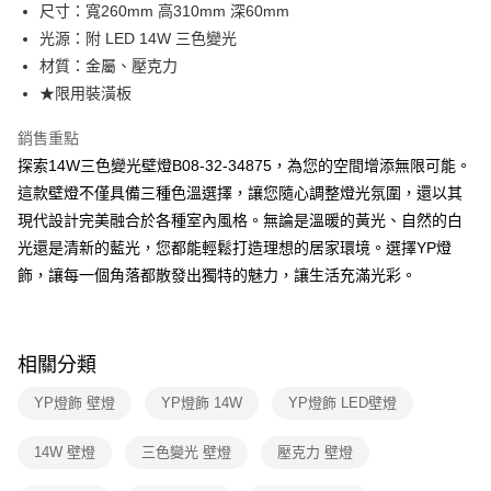
街口支付
尺寸：寬260mm 高310mm 深60mm
光源：附 LED 14W 三色變光
悠遊付
材質：金屬、壓克力
Google Pay
★限用裝潢板
全盈+PAY
銷售重點
探索14W三色變光壁燈B08-32-34875，為您的空間增添無限可能。
AFTEE先享後付
這款壁燈不僅具備三種色溫選擇，讓您隨心調整燈光氛圍，還以其
相關說明
現代設計完美融合於各種室內風格。無論是溫暖的黃光、自然的白
【關於「AFTEE先享後付」】
ATM付款
AFTEE先享後付是「在收到商品之後才付款」的支付方式。 讓您購物簡單
光還是清新的藍光，您都能輕鬆打造理想的居家環境。選擇YP燈
便利好安心！
飾，讓每一個角落都散發出獨特的魅力，讓生活充滿光彩。
１．簡單：不需註冊會員、不需綁卡、不需儲值。
運送方式
２．便利：只要手機號碼，簡訊認證，即可結帳。
３．安心：先確認商品／服務後，再付款。
新竹貨運宅配
每筆NT$180，滿NT$5,000(含以上)免運費
【「AFTEE先享後付」結帳流程】
相關分類
１．於結帳方式選擇「AFTEE先享後付」後，將跳轉至「AFTEE先享後付」
結帳頁面，進行簡訊認證並確認金額後，即可完成結帳。
YP燈飾 壁燈
YP燈飾 14W
YP燈飾 LED壁燈
２．訂單成立數日內，您將收到繳費通知簡訊。
３．收到繳費通知簡訊後14天內，點擊此簡訊中的連結，可透過四大超商／
14W 壁燈
三色變光 壁燈
壓克力 壁燈
ATM／網路銀行／等多元方式進行付款，方視為交易完成。
※ 請注意：結帳手續完成當下不需立刻繳費，但若您需要取消訂單，請聯絡