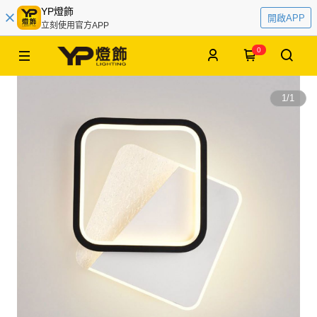
YP燈飾
開啟APP
立刻使用官方APP
0
1
/
1