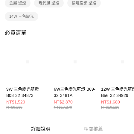
購買商品的店家。未經商家同意取消之訂單仍視為有效，需透過AFTEE先享
金屬 壁燈
現代風 壁燈
情境投影 壁燈
後付繳納相關費用。
※ 交易是否成功請以「AFTEE先享後付 」之結帳頁面顯示為準，若有關於
14W 三色變光
是否繳費成功／繳費後需取消欲退款等相關疑問，請聯繫「AFTEE先享後付
客戶支援中心」
https://netprotections.freshdesk.com/support/home
必買清單
【注意事項】
１．透過由恩沛科技股份有限公司提供之「AFTEE先享後付」服務完成之交
易，需依本服務之必要範圍內提供個人資料，並將交易相關給付款項請求債
權轉讓予恩沛科技股份有限公司。
２．關於個人資料處理事宜，請瀏覽以下網址：
https://aftee.tw/terms/#terms3
３．未成年的使用者請事先徵得法定代理人或監護人之同意方可使用
「AFTEE先享後付」，若未經同意申辦者引起之損失，本公司不負相關責
任。
４．使用「AFTEE先享後付」時，將依據個別帳號之用戶狀況，依本公司即
時審查核予不同之上限額度；若仍有額度不足之情形，本公司將視審查結果
9W 三色變光壁燈
6W三色變光壁燈 B69-
12W 三色變光壁
請求用戶進行身份認證。
B08-32-34873
32-3481A
B56-32-34929
５．嚴禁一人註冊多個帳號或使用他人資訊註冊。若發現惡意使用之情形，
NT$1,520
NT$2,870
NT$1,680
恩沛科技股份有限公司將有權停止該用戶之使用額度並採取法律行動。
NT$9,130
NT$17,270
NT$10,120
詳細說明
相關推薦