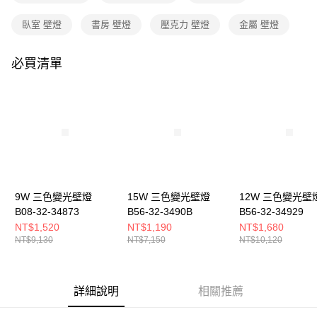
購買商品的店家。未經商家同意取消之訂單仍視為有效，需透過AFTEE先享
後付繳納相關費用。
臥室 壁燈
書房 壁燈
壓克力 壁燈
金屬 壁燈
※ 交易是否成功請以「AFTEE先享後付 」之結帳頁面顯示為準，若有關於
是否繳費成功／繳費後需取消欲退款等相關疑問，請聯繫「AFTEE先享後付
客戶支援中心」
https://netprotections.freshdesk.com/support/home
必買清單
【注意事項】
１．透過由恩沛科技股份有限公司提供之「AFTEE先享後付」服務完成之交
易，需依本服務之必要範圍內提供個人資料，並將交易相關給付款項請求債
權轉讓予恩沛科技股份有限公司。
２．關於個人資料處理事宜，請瀏覽以下網址：
https://aftee.tw/terms/#terms3
３．未成年的使用者請事先徵得法定代理人或監護人之同意方可使用
「AFTEE先享後付」，若未經同意申辦者引起之損失，本公司不負相關責
任。
４．使用「AFTEE先享後付」時，將依據個別帳號之用戶狀況，依本公司即
9W 三色變光壁燈
15W 三色變光壁燈
12W 三色變光壁
時審查核予不同之上限額度；若仍有額度不足之情形，本公司將視審查結果
B08-32-34873
B56-32-3490B
B56-32-34929
請求用戶進行身份認證。
NT$1,520
NT$1,190
NT$1,680
５．嚴禁一人註冊多個帳號或使用他人資訊註冊。若發現惡意使用之情形，
NT$9,130
NT$7,150
NT$10,120
恩沛科技股份有限公司將有權停止該用戶之使用額度並採取法律行動。
詳細說明
相關推薦