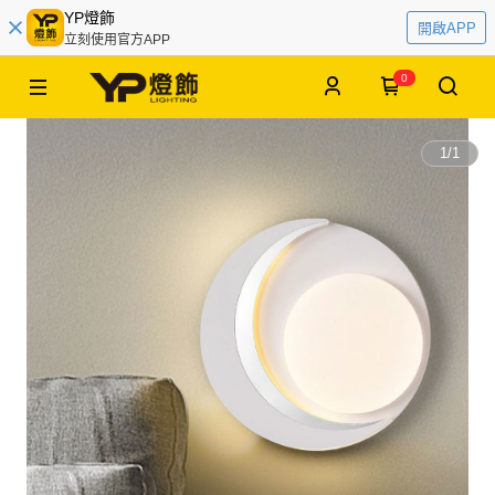
YP燈飾
開啟APP
立刻使用官方APP
0
1
/
1