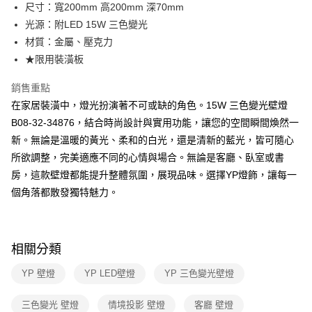
街口支付
尺寸：寬200mm 高200mm 深70mm
光源：附LED 15W 三色變光
悠遊付
材質：金屬、壓克力
Google Pay
★限用裝潢板
全盈+PAY
銷售重點
在家居裝潢中，燈光扮演著不可或缺的角色。15W 三色變光壁燈
AFTEE先享後付
B08-32-34876，結合時尚設計與實用功能，讓您的空間瞬間煥然一
相關說明
新。無論是溫暖的黃光、柔和的白光，還是清新的藍光，皆可隨心
【關於「AFTEE先享後付」】
ATM付款
AFTEE先享後付是「在收到商品之後才付款」的支付方式。 讓您購物簡單
所欲調整，完美適應不同的心情與場合。無論是客廳、臥室或書
便利好安心！
房，這款壁燈都能提升整體氛圍，展現品味。選擇YP燈飾，讓每一
１．簡單：不需註冊會員、不需綁卡、不需儲值。
運送方式
２．便利：只要手機號碼，簡訊認證，即可結帳。
個角落都散發獨特魅力。
３．安心：先確認商品／服務後，再付款。
新竹貨運宅配
每筆NT$180，滿NT$5,000(含以上)免運費
【「AFTEE先享後付」結帳流程】
１．於結帳方式選擇「AFTEE先享後付」後，將跳轉至「AFTEE先享後付」
相關分類
結帳頁面，進行簡訊認證並確認金額後，即可完成結帳。
２．訂單成立數日內，您將收到繳費通知簡訊。
YP 壁燈
YP LED壁燈
YP 三色變光壁燈
３．收到繳費通知簡訊後14天內，點擊此簡訊中的連結，可透過四大超商／
ATM／網路銀行／等多元方式進行付款，方視為交易完成。
※ 請注意：結帳手續完成當下不需立刻繳費，但若您需要取消訂單，請聯絡
三色變光 壁燈
情境投影 壁燈
客廳 壁燈