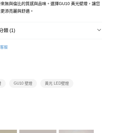
FTEE先享後付」】
來無與倫比的質感與品味。選擇GU10 黃光壁燈，讓您
先享後付是「在收到商品之後才付款」的支付方式。 讓您購物簡單
活更添亮麗與舒適。
心！
：不需註冊會員、不需綁卡、不需儲值。
：只要手機號碼，簡訊認證，即可結帳。
：先確認商品／服務後，再付款。
類 (1)
宅配
EE先享後付」結帳流程】
LED壁燈、上下投光情境投影壁燈
80，滿NT$5,000(含以上)免運費
方式選擇「AFTEE先享後付」後，將跳轉至「AFTEE先享後
客服
頁面，進行簡訊認證並確認金額後，即可完成結帳。
成立數日內，您將收到繳費通知簡訊。
費通知簡訊後14天內，點擊此簡訊中的連結，可透過四大超商
網路銀行／等多元方式進行付款，方視為交易完成。
：結帳手續完成當下不需立刻繳費，但若您需要取消訂單，請聯
的店家。未經商家同意取消之訂單仍視為有效，需透過AFTEE
繳納相關費用。
燈
GU10 壁燈
黃光 LED壁燈
否成功請以「AFTEE先享後付 」之結帳頁面顯示為準，若有關於
功／繳費後需取消欲退款等相關疑問，請聯繫「AFTEE先享後
援中心」
https://netprotections.freshdesk.com/support/home
項】
恩沛科技股份有限公司提供之「AFTEE先享後付」服務完成之
依本服務之必要範圍內提供個人資料，並將交易相關給付款項請
讓予恩沛科技股份有限公司。
個人資料處理事宜，請瀏覽以下網址：