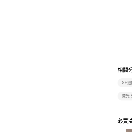
相關
SH燈
黃光 
必買