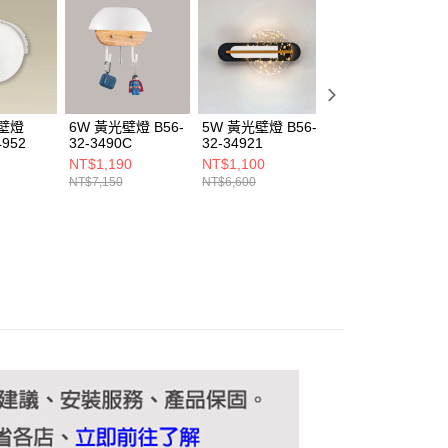
ee.tw/terms/#terms3
年的使用者請事先徵得法定代理人或監護人之同意方可使用
E先享後付」，若未經同意申辦者引起之損失，本公司不負相關責
AFTEE先享後付」時，將依據個別帳號之用戶狀況，依本公司
核予不同之上限額度；若仍有額度不足之情形，本公司將視審查
用戶進行身份認證。
光壁燈
6W 黃光壁燈 B56-
5W 黃光壁燈 B56-
5W 黃光壁燈 B56
一人註冊多個帳號或使用他人資訊註冊。若發現惡意使用之情
4952
32-3490C
32-34921
32-34925
科技股份有限公司將有權停止該用戶之使用額度並採取法律行
NT$1,190
NT$1,100
NT$1,680
NT$7,150
NT$6,600
NT$10,120