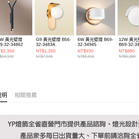
https://aft
３．未成
「AFTE
任。
４．使用「
即時審查
結果請求
0W 黃光壁燈
G9 黃光壁燈 B56-
6W 黃光壁燈 B69-
12W 黃
５．嚴禁
9-32-34862
32-3483A
32-34945
B69-32-3
形，恩沛
$2,360
NT$1,260
NT$930
NT$880
動。
$14,190
NT$7,590
NT$5,610
NT$5,280
說明
相關推薦