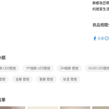
【關於「A
飾都為您帶
ATM付款
AFTEE
的居家生
便利好安
１．簡單
２．便利
運送方式
３．安心
商品相關分
新竹貨運
【「AFT
壁燈系列
每筆NT$1
１．於結帳
分享
付」結帳
２．訂單
３．收到繳
／ATM／
分類
※ 請注意
絡購買商品
先享後付
飾 LED壁燈
YP燈飾 LED壁燈
SH燈飾 壁燈
GU10 LED壁
※ 交易是
是否繳費成
壁燈
金屬 壁燈
客廳 壁燈
臥室 壁燈
付客戶支
【注意事
１．透過由
交易，需
清單
求債權轉
２．關於