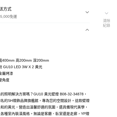
送方式
5,000免運
清除
紀錄
次付款
400mm 高200mm 深200mm
GU10 LED 3W X 2 黃光
金屬烤漆
整角度
y
照明解決方案嗎？GU10 黃光壁燈 B08-32-34878，
知名的SH燈飾品牌旗艦館，專為您的空間設計。這款壁燈
享後付
柔和的黃光，營造出溫馨舒適的氛圍，還具備現代美學，
入各種室內裝潢風格。無論是客廳、臥室還是走廊，YP燈