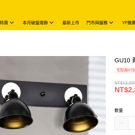
特賣
本月破盤燈飾
最新上市
門市與服務
YP推
GU10 
宅配滿NT$
NT$13,20
NT$2,
數量