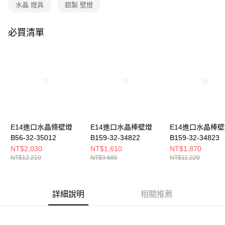
購買商品的店家。未經商家同意取消之訂單仍視為有效，需透過AFTEE先享
水晶 燈具
鋁製 壁燈
後付繳納相關費用。
※ 交易是否成功請以「AFTEE先享後付 」之結帳頁面顯示為準，若有關於
是否繳費成功／繳費後需取消欲退款等相關疑問，請聯繫「AFTEE先享後付
必買清單
客戶支援中心」
https://netprotections.freshdesk.com/support/home
【注意事項】
１．透過由恩沛科技股份有限公司提供之「AFTEE先享後付」服務完成之交
易，需依本服務之必要範圍內提供個人資料，並將交易相關給付款項請求債
權轉讓予恩沛科技股份有限公司。
２．關於個人資料處理事宜，請瀏覽以下網址：
https://aftee.tw/terms/#terms3
３．未成年的使用者請事先徵得法定代理人或監護人之同意方可使用
「AFTEE先享後付」，若未經同意申辦者引起之損失，本公司不負相關責
E14進口水晶條壁燈
E14進口水晶棒壁燈
E14進口水晶棒
任。
B56-32-35012
B159-32-34822
B159-32-34823
４．使用「AFTEE先享後付」時，將依據個別帳號之用戶狀況，依本公司即
時審查核予不同之上限額度；若仍有額度不足之情形，本公司將視審查結果
NT$2,030
NT$1,610
NT$1,870
請求用戶進行身份認證。
NT$12,210
NT$9,680
NT$11,220
５．嚴禁一人註冊多個帳號或使用他人資訊註冊。若發現惡意使用之情形，
恩沛科技股份有限公司將有權停止該用戶之使用額度並採取法律行動。
詳細說明
相關推薦