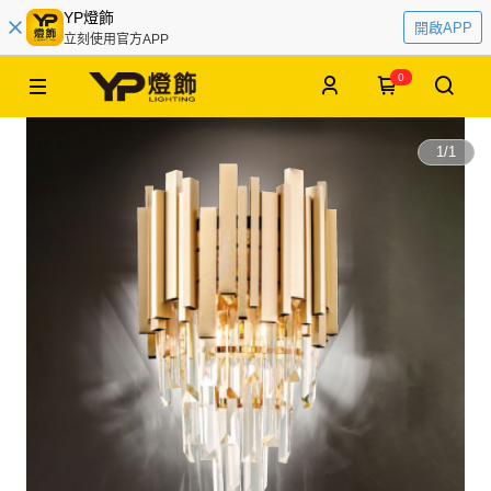
YP燈飾
開啟APP
立刻使用官方APP
0
1
/
1