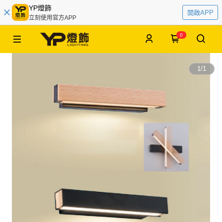
YP燈飾
開啟APP
立刻使用官方APP
0
1
/
1