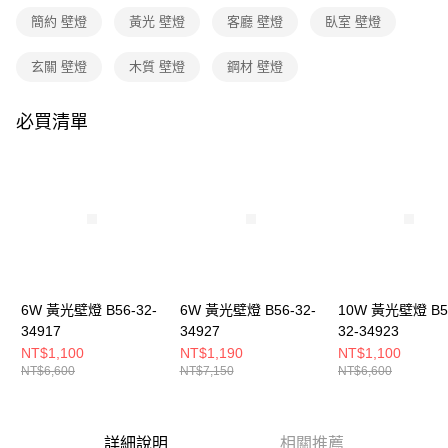
３．收到繳費通知簡訊後14天內，點擊此簡訊中的連結，可透過四大超商／
簡約 壁燈
黃光 壁燈
客廳 壁燈
臥室 壁燈
ATM／網路銀行／等多元方式進行付款，方視為交易完成。
※ 請注意：結帳手續完成當下不需立刻繳費，但若您需要取消訂單，請聯絡
購買商品的店家。未經商家同意取消之訂單仍視為有效，需透過AFTEE先享
玄關 壁燈
木質 壁燈
鋼材 壁燈
後付繳納相關費用。
※ 交易是否成功請以「AFTEE先享後付 」之結帳頁面顯示為準，若有關於
是否繳費成功／繳費後需取消欲退款等相關疑問，請聯繫「AFTEE先享後付
必買清單
客戶支援中心」
https://netprotections.freshdesk.com/support/home
【注意事項】
１．透過由恩沛科技股份有限公司提供之「AFTEE先享後付」服務完成之交
易，需依本服務之必要範圍內提供個人資料，並將交易相關給付款項請求債
權轉讓予恩沛科技股份有限公司。
２．關於個人資料處理事宜，請瀏覽以下網址：
https://aftee.tw/terms/#terms3
３．未成年的使用者請事先徵得法定代理人或監護人之同意方可使用
「AFTEE先享後付」，若未經同意申辦者引起之損失，本公司不負相關責
6W 黃光壁燈 B56-32-
6W 黃光壁燈 B56-32-
10W 黃光壁燈 B5
任。
34917
34927
32-34923
４．使用「AFTEE先享後付」時，將依據個別帳號之用戶狀況，依本公司即
時審查核予不同之上限額度；若仍有額度不足之情形，本公司將視審查結果
NT$1,100
NT$1,190
NT$1,100
請求用戶進行身份認證。
NT$6,600
NT$7,150
NT$6,600
５．嚴禁一人註冊多個帳號或使用他人資訊註冊。若發現惡意使用之情形，
恩沛科技股份有限公司將有權停止該用戶之使用額度並採取法律行動。
詳細說明
相關推薦