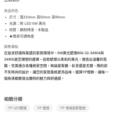
11953037
Apple Pay
商品特色
街口支付
尺寸：寬310mm 高50mm 深90mm
光源：附 LED 6W 黃光
悠遊付
材質：鋼材烤漆、木製品
Google Pay
★燈具可調角度
全盈+PAY
銷售重點
在追求舒適與美感的家居環境中，6W黃光壁燈B56-32-34904與
AFTEE先享後付
34905是您理想的選擇。這款壁燈以柔和的黃光，營造出溫馨的氛
相關說明
圍，完美適合各種居家空間。無論是客廳、臥室還是玄關，簡約卻
【關於「AFTEE先享後付」】
ATM付款
AFTEE先享後付是「在收到商品之後才付款」的支付方式。 讓您購物簡單
不失時尚的設計，讓您的家居風格更添品味。選擇YP燈飾，讓每一
便利好安心！
個角落都散發出獨特的魅力與舒適感。
１．簡單：不需註冊會員、不需綁卡、不需儲值。
運送方式
２．便利：只要手機號碼，簡訊認證，即可結帳。
３．安心：先確認商品／服務後，再付款。
新竹貨運宅配
每筆NT$180，滿NT$5,000(含以上)免運費
【「AFTEE先享後付」結帳流程】
相關分類
１．於結帳方式選擇「AFTEE先享後付」後，將跳轉至「AFTEE先享後付」
結帳頁面，進行簡訊認證並確認金額後，即可完成結帳。
YP LED壁燈
YP 壁燈
YP 情境投影壁燈
２．訂單成立數日內，您將收到繳費通知簡訊。