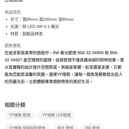
11953034
Apple Pay
商品特色
街口支付
尺寸：寬85mm 高200mm 深85mm
光源：附 LED 4W X 2 黃光
悠遊付
材質：鋁製品烤漆
Google Pay
銷售重點
全盈+PAY
在追求家居美學的過程中，8W 黃光壁燈 B56-32-34906 和 B56-
32-34907 是您理想的選擇。這款壁燈不僅具備卓越的照明效果，更
AFTEE先享後付
以其優雅的設計提升空間質感。無論是客廳、臥室還是走廊，它都
相關說明
能為您創造溫馨的氛圍。選擇YP燈飾，讓每一個角落都散發出迷人
【關於「AFTEE先享後付」】
ATM付款
AFTEE先享後付是「在收到商品之後才付款」的支付方式。 讓您購物簡單
的亮麗光彩。立即體驗專業燈飾帶來的美好生活。
便利好安心！
１．簡單：不需註冊會員、不需綁卡、不需儲值。
運送方式
２．便利：只要手機號碼，簡訊認證，即可結帳。
３．安心：先確認商品／服務後，再付款。
新竹貨運宅配
相關分類
每筆NT$180，滿NT$5,000(含以上)免運費
【「AFTEE先享後付」結帳流程】
YP燈飾 壁燈
YP燈飾 LED壁燈
１．於結帳方式選擇「AFTEE先享後付」後，將跳轉至「AFTEE先享後付」
結帳頁面，進行簡訊認證並確認金額後，即可完成結帳。
２．訂單成立數日內，您將收到繳費通知簡訊。
YP燈飾 情境投影壁燈
黃光 壁燈
8W 壁燈