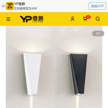
YP燈飾
開啟APP
立刻使用官方APP
0
1
/
1