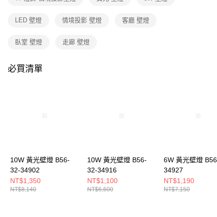
３．收到繳費通知簡訊後14天內，點擊此簡訊中的連結，可透過四大超商／
ATM／網路銀行／等多元方式進行付款，方視為交易完成。
LED 壁燈
情境投影 壁燈
客廳 壁燈
※ 請注意：結帳手續完成當下不需立刻繳費，但若您需要取消訂單，請聯絡
購買商品的店家。未經商家同意取消之訂單仍視為有效，需透過AFTEE先享
後付繳納相關費用。
臥室 壁燈
走廊 壁燈
※ 交易是否成功請以「AFTEE先享後付 」之結帳頁面顯示為準，若有關於
是否繳費成功／繳費後需取消欲退款等相關疑問，請聯繫「AFTEE先享後付
客戶支援中心」
https://netprotections.freshdesk.com/support/home
必買清單
【注意事項】
１．透過由恩沛科技股份有限公司提供之「AFTEE先享後付」服務完成之交
易，需依本服務之必要範圍內提供個人資料，並將交易相關給付款項請求債
權轉讓予恩沛科技股份有限公司。
２．關於個人資料處理事宜，請瀏覽以下網址：
https://aftee.tw/terms/#terms3
３．未成年的使用者請事先徵得法定代理人或監護人之同意方可使用
「AFTEE先享後付」，若未經同意申辦者引起之損失，本公司不負相關責
任。
10W 黃光壁燈 B56-
10W 黃光壁燈 B56-
6W 黃光壁燈 B56-
４．使用「AFTEE先享後付」時，將依據個別帳號之用戶狀況，依本公司即
時審查核予不同之上限額度；若仍有額度不足之情形，本公司將視審查結果
32-34902
32-34916
34927
請求用戶進行身份認證。
NT$1,350
NT$1,100
NT$1,190
５．嚴禁一人註冊多個帳號或使用他人資訊註冊。若發現惡意使用之情形，
NT$8,140
NT$6,600
NT$7,150
恩沛科技股份有限公司將有權停止該用戶之使用額度並採取法律行動。