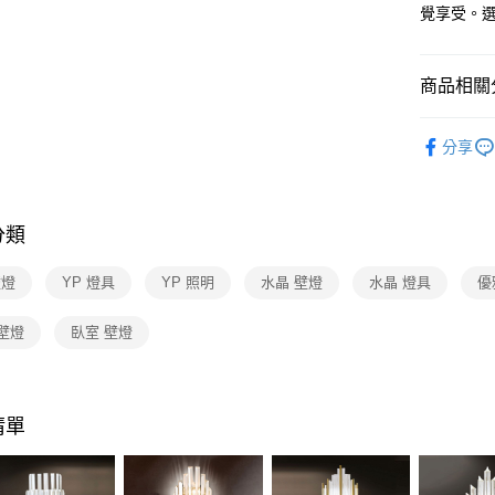
【關於「A
覺享受。
ATM付款
AFTEE
便利好安
１．簡單
商品相關分
２．便利
運送方式
３．安心
水晶燈飾
新竹貨運
【「AFT
分享
每筆NT$1
１．於結帳
付」結帳
２．訂單
３．收到繳
分類
／ATM／
※ 請注意
壁燈
YP 燈具
YP 照明
水晶 壁燈
水晶 燈具
優
絡購買商品
先享後付
※ 交易是
壁燈
臥室 壁燈
是否繳費成
付客戶支
【注意事
清單
１．透過由
交易，需
求債權轉
２．關於