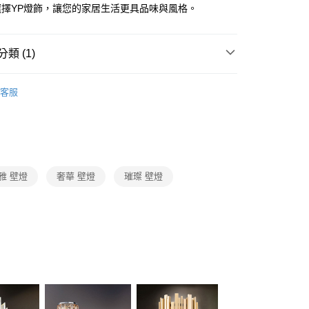
FTEE先享後付」】
選擇YP燈飾，讓您的家居生活更具品味與風格。
先享後付是「在收到商品之後才付款」的支付方式。 讓您購物簡單
心！
：不需註冊會員、不需綁卡、不需儲值。
類 (1)
：只要手機號碼，簡訊認證，即可結帳。
：先確認商品／服務後，再付款。
系列
水晶壁燈
宅配
EE先享後付」結帳流程】
客服
80，滿NT$5,000(含以上)免運費
方式選擇「AFTEE先享後付」後，將跳轉至「AFTEE先享後
頁面，進行簡訊認證並確認金額後，即可完成結帳。
成立數日內，您將收到繳費通知簡訊。
費通知簡訊後14天內，點擊此簡訊中的連結，可透過四大超商
網路銀行／等多元方式進行付款，方視為交易完成。
：結帳手續完成當下不需立刻繳費，但若您需要取消訂單，請聯
雅 壁燈
奢華 壁燈
璀璨 壁燈
的店家。未經商家同意取消之訂單仍視為有效，需透過AFTEE
繳納相關費用。
否成功請以「AFTEE先享後付 」之結帳頁面顯示為準，若有關於
功／繳費後需取消欲退款等相關疑問，請聯繫「AFTEE先享後
援中心」
https://netprotections.freshdesk.com/support/home
項】
恩沛科技股份有限公司提供之「AFTEE先享後付」服務完成之
依本服務之必要範圍內提供個人資料，並將交易相關給付款項請
讓予恩沛科技股份有限公司。
個人資料處理事宜，請瀏覽以下網址：