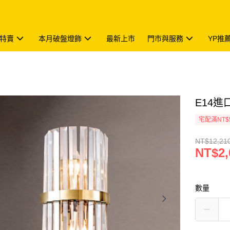
特賣
本月破盤燈飾
最新上市
門市與服務
YP推
E14進口
宅配滿NT$
NT$12,21
NT$2,
數量