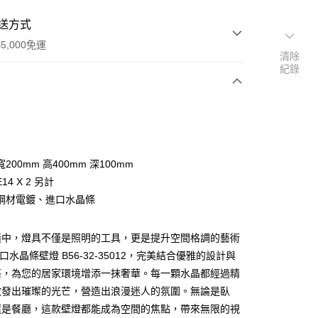
送方式
5,000免運
清除
紀錄
次付款
200mm 高400mm 深100mm
14 X 2 另計
鋼材電鍍、進口水晶條
潢中，燈具不僅是照明的工具，更是提升空間格調的藝術
y
口水晶條壁燈 B56-32-35012，完美結合優雅的設計與
藝，為您的居家環境增添一抹奢華。每一顆水晶都經過精
享後付
散發出璀璨的光芒，營造出浪漫迷人的氛圍。無論是臥
還是餐廳，這款壁燈都能成為空間的焦點，帶來無限的視