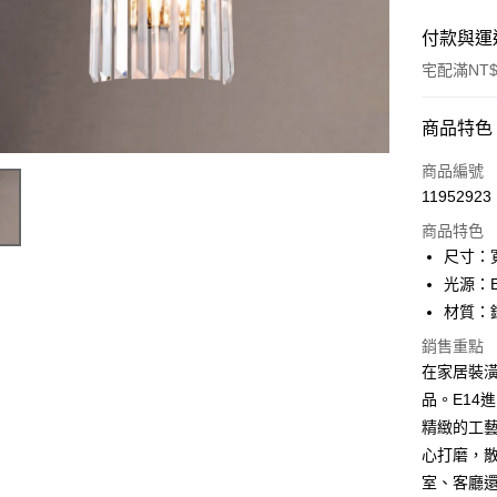
付款與運
宅配滿NT$
付款方式
商品特色
信用卡一
商品編號
11952923
LINE Pay
商品特色
Apple Pay
尺寸：寬
光源：E
街口支付
材質：
悠遊付
銷售重點
在家居裝
Google Pa
品。E14進
全盈+PAY
精緻的工
AFTEE先
心打磨，
相關說明
室、客廳