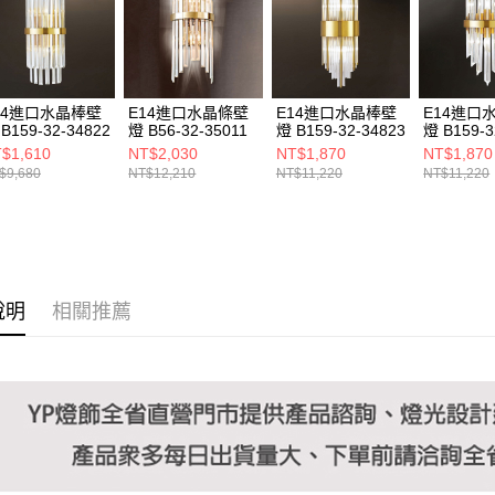
https://aft
３．未成
「AFTE
任。
４．使用「
即時審查
14進口水晶棒壁
E14進口水晶條壁
E14進口水晶棒壁
E14進口
結果請求
B159-32-34822
燈 B56-32-35011
燈 B159-32-34823
燈 B159-3
５．嚴禁
$1,610
NT$2,030
NT$1,870
NT$1,870
形，恩沛
$9,680
NT$12,210
NT$11,220
NT$11,220
動。
說明
相關推薦