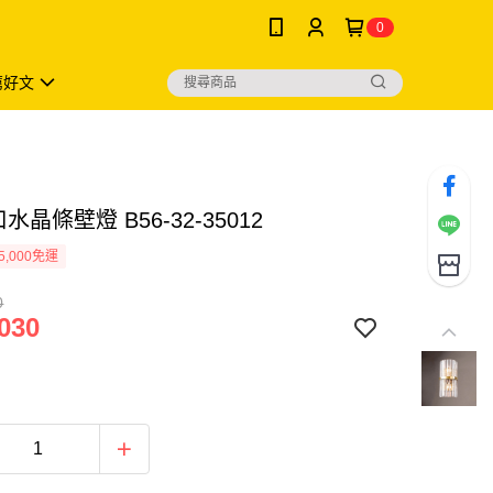
0
薦好文
水晶條壁燈 B56-32-35012
5,000免運
0
030