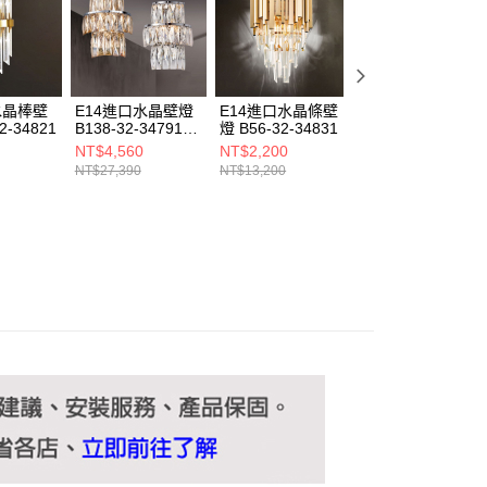
ee.tw/terms/#terms3
年的使用者請事先徵得法定代理人或監護人之同意方可使用
E先享後付」，若未經同意申辦者引起之損失，本公司不負相關責
AFTEE先享後付」時，將依據個別帳號之用戶狀況，依本公司
核予不同之上限額度；若仍有額度不足之情形，本公司將視審查
水晶棒壁
E14進口水晶壁燈
E14進口水晶條壁
E14 進口水晶壁
用戶進行身份認證。
2-34821
B138-32-34791
燈 B56-32-34831
C16-13-65006
一人註冊多個帳號或使用他人資訊註冊。若發現惡意使用之情
34792
NT$4,560
NT$2,200
NT$3,675
科技股份有限公司將有權停止該用戶之使用額度並採取法律行
NT$27,390
NT$13,200
NT$22,050