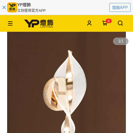
YP燈飾
開啟APP
立刻使用官方APP
0
1
/
1