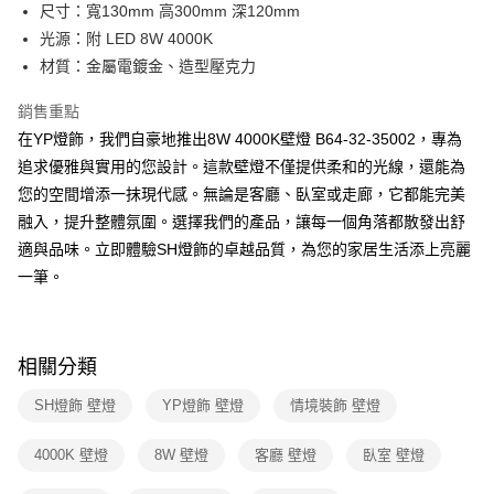
街口支付
尺寸：寬130mm 高300mm 深120mm
光源：附 LED 8W 4000K
悠遊付
材質：金屬電鍍金、造型壓克力
Google Pay
銷售重點
全盈+PAY
在YP燈飾，我們自豪地推出8W 4000K壁燈 B64-32-35002，專為
追求優雅與實用的您設計。這款壁燈不僅提供柔和的光線，還能為
AFTEE先享後付
您的空間增添一抹現代感。無論是客廳、臥室或走廊，它都能完美
相關說明
融入，提升整體氛圍。選擇我們的產品，讓每一個角落都散發出舒
【關於「AFTEE先享後付」】
ATM付款
AFTEE先享後付是「在收到商品之後才付款」的支付方式。 讓您購物簡單
適與品味。立即體驗SH燈飾的卓越品質，為您的家居生活添上亮麗
便利好安心！
一筆。
１．簡單：不需註冊會員、不需綁卡、不需儲值。
運送方式
２．便利：只要手機號碼，簡訊認證，即可結帳。
３．安心：先確認商品／服務後，再付款。
新竹貨運宅配
每筆NT$180，滿NT$5,000(含以上)免運費
【「AFTEE先享後付」結帳流程】
相關分類
１．於結帳方式選擇「AFTEE先享後付」後，將跳轉至「AFTEE先享後付」
結帳頁面，進行簡訊認證並確認金額後，即可完成結帳。
SH燈飾 壁燈
YP燈飾 壁燈
情境裝飾 壁燈
２．訂單成立數日內，您將收到繳費通知簡訊。
３．收到繳費通知簡訊後14天內，點擊此簡訊中的連結，可透過四大超商／
4000K 壁燈
8W 壁燈
客廳 壁燈
臥室 壁燈
ATM／網路銀行／等多元方式進行付款，方視為交易完成。
※ 請注意：結帳手續完成當下不需立刻繳費，但若您需要取消訂單，請聯絡