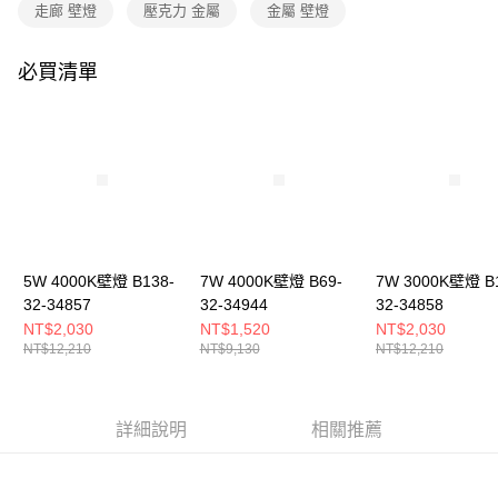
購買商品的店家。未經商家同意取消之訂單仍視為有效，需透過AFTEE先享
走廊 壁燈
壓克力 金屬
金屬 壁燈
後付繳納相關費用。
※ 交易是否成功請以「AFTEE先享後付 」之結帳頁面顯示為準，若有關於
是否繳費成功／繳費後需取消欲退款等相關疑問，請聯繫「AFTEE先享後付
必買清單
客戶支援中心」
https://netprotections.freshdesk.com/support/home
【注意事項】
１．透過由恩沛科技股份有限公司提供之「AFTEE先享後付」服務完成之交
易，需依本服務之必要範圍內提供個人資料，並將交易相關給付款項請求債
權轉讓予恩沛科技股份有限公司。
２．關於個人資料處理事宜，請瀏覽以下網址：
https://aftee.tw/terms/#terms3
３．未成年的使用者請事先徵得法定代理人或監護人之同意方可使用
「AFTEE先享後付」，若未經同意申辦者引起之損失，本公司不負相關責
5W 4000K壁燈 B138-
7W 4000K壁燈 B69-
7W 3000K壁燈 B
任。
32-34857
32-34944
32-34858
４．使用「AFTEE先享後付」時，將依據個別帳號之用戶狀況，依本公司即
時審查核予不同之上限額度；若仍有額度不足之情形，本公司將視審查結果
NT$2,030
NT$1,520
NT$2,030
請求用戶進行身份認證。
NT$12,210
NT$9,130
NT$12,210
５．嚴禁一人註冊多個帳號或使用他人資訊註冊。若發現惡意使用之情形，
恩沛科技股份有限公司將有權停止該用戶之使用額度並採取法律行動。
詳細說明
相關推薦