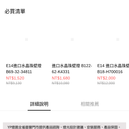
購買商品的店家。未經商家同意取消之訂單仍視為有效，需透過AFTEE先享
後付繳納相關費用。
必買清單
※ 交易是否成功請以「AFTEE先享後付 」之結帳頁面顯示為準，若有關於
是否繳費成功／繳費後需取消欲退款等相關疑問，請聯繫「AFTEE先享後付
客戶支援中心」
https://netprotections.freshdesk.com/support/home
【注意事項】
１．透過由恩沛科技股份有限公司提供之「AFTEE先享後付」服務完成之交
易，需依本服務之必要範圍內提供個人資料，並將交易相關給付款項請求債
權轉讓予恩沛科技股份有限公司。
２．關於個人資料處理事宜，請瀏覽以下網址：
https://aftee.tw/terms/#terms3
３．未成年的使用者請事先徵得法定代理人或監護人之同意方可使用
E14進口水晶珠壁燈
進口水晶珠壁燈 B122-
E14 進口水晶珠
「AFTEE先享後付」，若未經同意申辦者引起之損失，本公司不負相關責
B69-32-34811
62-K4331
B18-H700016
任。
NT$1,520
NT$1,680
NT$2,000
４．使用「AFTEE先享後付」時，將依據個別帳號之用戶狀況，依本公司即
NT$9,130
NT$10,080
NT$12,000
時審查核予不同之上限額度；若仍有額度不足之情形，本公司將視審查結果
請求用戶進行身份認證。
５．嚴禁一人註冊多個帳號或使用他人資訊註冊。若發現惡意使用之情形，
恩沛科技股份有限公司將有權停止該用戶之使用額度並採取法律行動。
詳細說明
相關推薦