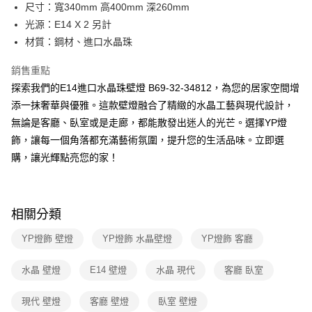
街口支付
尺寸：寬340mm 高400mm 深260mm
光源：E14 X 2 另計
悠遊付
材質：鋼材、進口水晶珠
Google Pay
銷售重點
全盈+PAY
探索我們的E14進口水晶珠壁燈 B69-32-34812，為您的居家空間增
添一抹奢華與優雅。這款壁燈融合了精緻的水晶工藝與現代設計，
AFTEE先享後付
無論是客廳、臥室或是走廊，都能散發出迷人的光芒。選擇YP燈
相關說明
飾，讓每一個角落都充滿藝術氛圍，提升您的生活品味。立即選
【關於「AFTEE先享後付」】
ATM付款
AFTEE先享後付是「在收到商品之後才付款」的支付方式。 讓您購物簡單
購，讓光輝點亮您的家！
便利好安心！
１．簡單：不需註冊會員、不需綁卡、不需儲值。
運送方式
２．便利：只要手機號碼，簡訊認證，即可結帳。
３．安心：先確認商品／服務後，再付款。
新竹貨運宅配
相關分類
每筆NT$180，滿NT$5,000(含以上)免運費
【「AFTEE先享後付」結帳流程】
YP燈飾 壁燈
YP燈飾 水晶壁燈
YP燈飾 客廳
１．於結帳方式選擇「AFTEE先享後付」後，將跳轉至「AFTEE先享後付」
結帳頁面，進行簡訊認證並確認金額後，即可完成結帳。
２．訂單成立數日內，您將收到繳費通知簡訊。
水晶 壁燈
E14 壁燈
水晶 現代
客廳 臥室
３．收到繳費通知簡訊後14天內，點擊此簡訊中的連結，可透過四大超商／
ATM／網路銀行／等多元方式進行付款，方視為交易完成。
現代 壁燈
客廳 壁燈
臥室 壁燈
※ 請注意：結帳手續完成當下不需立刻繳費，但若您需要取消訂單，請聯絡