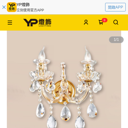
YP燈飾
開啟APP
立刻使用官方APP
0
1
/
1