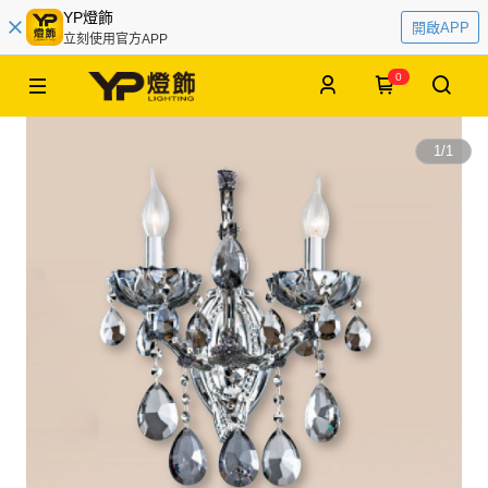
YP燈飾
開啟APP
立刻使用官方APP
0
1
/
1