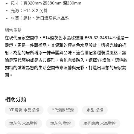
街口支付
尺寸：寬320mm 高380mm 深230mm
光源：E14 X 2 另計
悠遊付
材質：鋼材、進口煙灰色水晶珠
Google Pay
銷售重點
全盈+PAY
在現代居家空間中，E14煙灰色水晶珠壁燈 B69-32-34814不僅是一
盞燈，更是一件藝術品。其優雅的煙灰色水晶設計，透過光線的折
AFTEE先享後付
射，為您的居所增添一抹華麗與品味。適合搭配各種裝潢風格，無
相關說明
論是現代簡約或是古典優雅，皆能完美融入。選擇YP燈飾，讓這款
【關於「AFTEE先享後付」】
ATM付款
AFTEE先享後付是「在收到商品之後才付款」的支付方式。 讓您購物簡單
獨特的壁燈為您的生活空間帶來溫馨與光彩，打造出理想的居家氛
便利好安心！
圍。
１．簡單：不需註冊會員、不需綁卡、不需儲值。
運送方式
２．便利：只要手機號碼，簡訊認證，即可結帳。
３．安心：先確認商品／服務後，再付款。
新竹貨運宅配
每筆NT$180，滿NT$5,000(含以上)免運費
【「AFTEE先享後付」結帳流程】
相關分類
１．於結帳方式選擇「AFTEE先享後付」後，將跳轉至「AFTEE先享後付」
結帳頁面，進行簡訊認證並確認金額後，即可完成結帳。
YP燈飾 水晶壁燈
YP燈飾 壁燈
水晶 壁燈
２．訂單成立數日內，您將收到繳費通知簡訊。
３．收到繳費通知簡訊後14天內，點擊此簡訊中的連結，可透過四大超商／
煙灰色 水晶壁燈
煙灰色 壁燈
現代簡約 水晶壁燈
ATM／網路銀行／等多元方式進行付款，方視為交易完成。
※ 請注意：結帳手續完成當下不需立刻繳費，但若您需要取消訂單，請聯絡