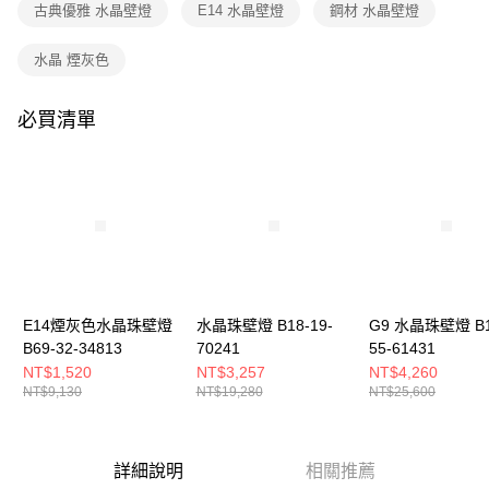
購買商品的店家。未經商家同意取消之訂單仍視為有效，需透過AFTEE先享
古典優雅 水晶壁燈
E14 水晶壁燈
鋼材 水晶壁燈
後付繳納相關費用。
※ 交易是否成功請以「AFTEE先享後付 」之結帳頁面顯示為準，若有關於
水晶 煙灰色
是否繳費成功／繳費後需取消欲退款等相關疑問，請聯繫「AFTEE先享後付
客戶支援中心」
https://netprotections.freshdesk.com/support/home
必買清單
【注意事項】
１．透過由恩沛科技股份有限公司提供之「AFTEE先享後付」服務完成之交
易，需依本服務之必要範圍內提供個人資料，並將交易相關給付款項請求債
權轉讓予恩沛科技股份有限公司。
２．關於個人資料處理事宜，請瀏覽以下網址：
https://aftee.tw/terms/#terms3
３．未成年的使用者請事先徵得法定代理人或監護人之同意方可使用
「AFTEE先享後付」，若未經同意申辦者引起之損失，本公司不負相關責
任。
４．使用「AFTEE先享後付」時，將依據個別帳號之用戶狀況，依本公司即
時審查核予不同之上限額度；若仍有額度不足之情形，本公司將視審查結果
E14煙灰色水晶珠壁燈
水晶珠壁燈 B18-19-
G9 水晶珠壁燈 B1
請求用戶進行身份認證。
B69-32-34813
70241
55-61431
５．嚴禁一人註冊多個帳號或使用他人資訊註冊。若發現惡意使用之情形，
NT$1,520
NT$3,257
NT$4,260
恩沛科技股份有限公司將有權停止該用戶之使用額度並採取法律行動。
NT$9,130
NT$19,280
NT$25,600
詳細說明
相關推薦