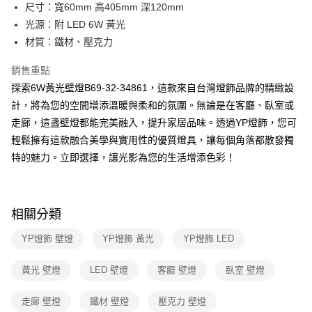
街口支付
尺寸：寬60mm 高405mm 深120mm
光源：附 LED 6W 黃光
悠遊付
材質：鐵材、壓克力
Google Pay
銷售重點
全盈+PAY
探索6W黃光壁燈B69-32-34861，這款來自台灣燈飾品牌的精緻設
計，將為您的空間增添溫暖與柔和的氛圍。無論是在客廳、臥室或
AFTEE先享後付
走廊，這盞壁燈都能完美融入，提升家居品味。透過YP燈飾，您可
相關說明
輕鬆擁有這款融合美學與實用性的優質燈具，讓每個角落都散發獨
【關於「AFTEE先享後付」】
ATM付款
AFTEE先享後付是「在收到商品之後才付款」的支付方式。 讓您購物簡單
特的魅力。立即選擇，讓光影為您的生活增添色彩！
便利好安心！
１．簡單：不需註冊會員、不需綁卡、不需儲值。
運送方式
２．便利：只要手機號碼，簡訊認證，即可結帳。
３．安心：先確認商品／服務後，再付款。
新竹貨運宅配
相關分類
每筆NT$180，滿NT$5,000(含以上)免運費
【「AFTEE先享後付」結帳流程】
YP燈飾 壁燈
YP燈飾 黃光
YP燈飾 LED
１．於結帳方式選擇「AFTEE先享後付」後，將跳轉至「AFTEE先享後付」
結帳頁面，進行簡訊認證並確認金額後，即可完成結帳。
２．訂單成立數日內，您將收到繳費通知簡訊。
黃光 壁燈
LED 壁燈
客廳 壁燈
臥室 壁燈
３．收到繳費通知簡訊後14天內，點擊此簡訊中的連結，可透過四大超商／
ATM／網路銀行／等多元方式進行付款，方視為交易完成。
走廊 壁燈
鐵材 壁燈
壓克力 壁燈
※ 請注意：結帳手續完成當下不需立刻繳費，但若您需要取消訂單，請聯絡