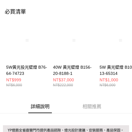
購買商品的店家。未經商家同意取消之訂單仍視為有效，需透過AFTEE先享
後付繳納相關費用。
必買清單
※ 交易是否成功請以「AFTEE先享後付 」之結帳頁面顯示為準，若有關於
是否繳費成功／繳費後需取消欲退款等相關疑問，請聯繫「AFTEE先享後付
客戶支援中心」
https://netprotections.freshdesk.com/support/home
【注意事項】
１．透過由恩沛科技股份有限公司提供之「AFTEE先享後付」服務完成之交
易，需依本服務之必要範圍內提供個人資料，並將交易相關給付款項請求債
權轉讓予恩沛科技股份有限公司。
２．關於個人資料處理事宜，請瀏覽以下網址：
https://aftee.tw/terms/#terms3
３．未成年的使用者請事先徵得法定代理人或監護人之同意方可使用
5W黃光投光壁燈 B76-
40W 黃光壁燈 B156-
5W 黃光壁燈 B10
「AFTEE先享後付」，若未經同意申辦者引起之損失，本公司不負相關責
64-74723
20-8188-1
13-65314
任。
NT$999
NT$37,000
NT$1,000
４．使用「AFTEE先享後付」時，將依據個別帳號之用戶狀況，依本公司即
NT$6,000
NT$222,000
NT$6,000
時審查核予不同之上限額度；若仍有額度不足之情形，本公司將視審查結果
請求用戶進行身份認證。
５．嚴禁一人註冊多個帳號或使用他人資訊註冊。若發現惡意使用之情形，
恩沛科技股份有限公司將有權停止該用戶之使用額度並採取法律行動。
詳細說明
相關推薦