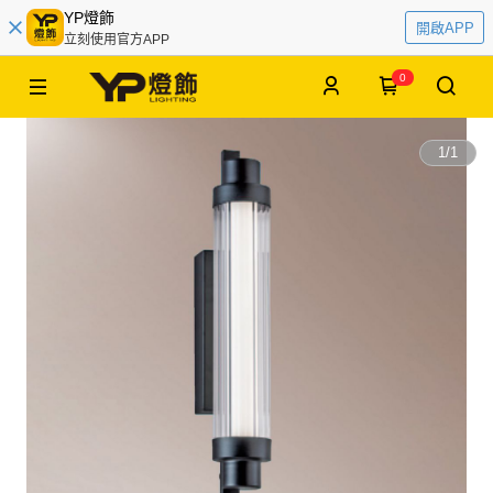
YP燈飾
開啟APP
立刻使用官方APP
0
1
/
1