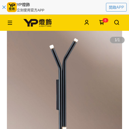
YP燈飾
開啟APP
立刻使用官方APP
0
1
/
1