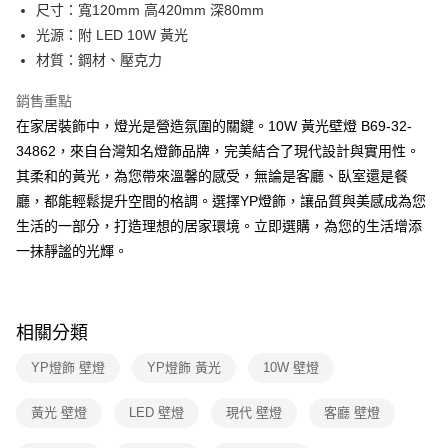
街口支付
尺寸：寬120mm 高420mm 深80mm
光源：附 LED 10W 黃光
悠遊付
材質：鋼材、壓克力
Google Pay
銷售重點
全盈+PAY
在家居裝飾中，燈光是營造氛圍的關鍵。10W 黃光壁燈 B69-32-
34862，來自台灣知名燈飾品牌，完美結合了現代設計與實用性。
AFTEE先享後付
其柔和的黃光，為您帶來溫馨的感受，無論是客廳、臥室還是餐
相關說明
廳，都能輕鬆提升空間的格調。選擇YP燈飾，讓品質與美感成為您
【關於「AFTEE先享後付」】
ATM付款
AFTEE先享後付是「在收到商品之後才付款」的支付方式。 讓您購物簡單
生活的一部分，打造理想的居家環境。立即選購，為您的生活增添
便利好安心！
一抹靜謐的光輝。
１．簡單：不需註冊會員、不需綁卡、不需儲值。
運送方式
２．便利：只要手機號碼，簡訊認證，即可結帳。
３．安心：先確認商品／服務後，再付款。
新竹貨運宅配
每筆NT$180，滿NT$5,000(含以上)免運費
【「AFTEE先享後付」結帳流程】
相關分類
１．於結帳方式選擇「AFTEE先享後付」後，將跳轉至「AFTEE先享後付」
結帳頁面，進行簡訊認證並確認金額後，即可完成結帳。
YP燈飾 壁燈
YP燈飾 黃光
10W 壁燈
２．訂單成立數日內，您將收到繳費通知簡訊。
３．收到繳費通知簡訊後14天內，點擊此簡訊中的連結，可透過四大超商／
黃光 壁燈
LED 壁燈
現代 壁燈
客廳 壁燈
ATM／網路銀行／等多元方式進行付款，方視為交易完成。
※ 請注意：結帳手續完成當下不需立刻繳費，但若您需要取消訂單，請聯絡