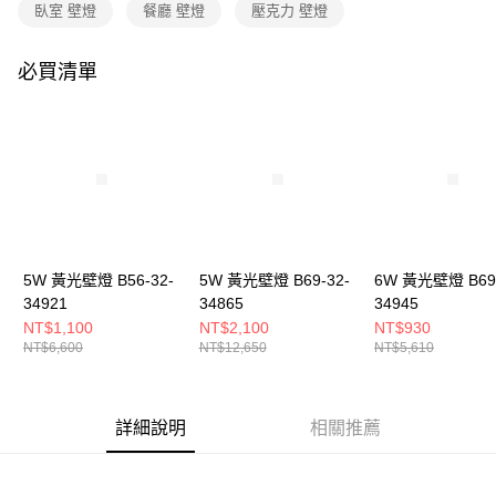
購買商品的店家。未經商家同意取消之訂單仍視為有效，需透過AFTEE先享
臥室 壁燈
餐廳 壁燈
壓克力 壁燈
後付繳納相關費用。
※ 交易是否成功請以「AFTEE先享後付 」之結帳頁面顯示為準，若有關於
是否繳費成功／繳費後需取消欲退款等相關疑問，請聯繫「AFTEE先享後付
必買清單
客戶支援中心」
https://netprotections.freshdesk.com/support/home
【注意事項】
１．透過由恩沛科技股份有限公司提供之「AFTEE先享後付」服務完成之交
易，需依本服務之必要範圍內提供個人資料，並將交易相關給付款項請求債
權轉讓予恩沛科技股份有限公司。
２．關於個人資料處理事宜，請瀏覽以下網址：
https://aftee.tw/terms/#terms3
３．未成年的使用者請事先徵得法定代理人或監護人之同意方可使用
「AFTEE先享後付」，若未經同意申辦者引起之損失，本公司不負相關責
5W 黃光壁燈 B56-32-
5W 黃光壁燈 B69-32-
6W 黃光壁燈 B69-
任。
34921
34865
34945
４．使用「AFTEE先享後付」時，將依據個別帳號之用戶狀況，依本公司即
時審查核予不同之上限額度；若仍有額度不足之情形，本公司將視審查結果
NT$1,100
NT$2,100
NT$930
請求用戶進行身份認證。
NT$6,600
NT$12,650
NT$5,610
５．嚴禁一人註冊多個帳號或使用他人資訊註冊。若發現惡意使用之情形，
恩沛科技股份有限公司將有權停止該用戶之使用額度並採取法律行動。
詳細說明
相關推薦