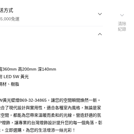
送方式
5,000免運
清除
紀錄
次付款
360mm 高200mm 深140mm
 LED 5W 黃光
鋼材、樹脂
W黃光壁燈B69-32-34865，讓您的空間瞬間煥然一新。
y
融合了現代設計與實用性，適合各種室內風格，無論是家
業空間，都能為您帶來溫暖而柔和的光線，營造舒適的氛
享後付
YP燈飾，讓專業的台灣燈飾設計提升您的每一個角落，彰
味。立即選購，為您的生活增添一絲光彩！