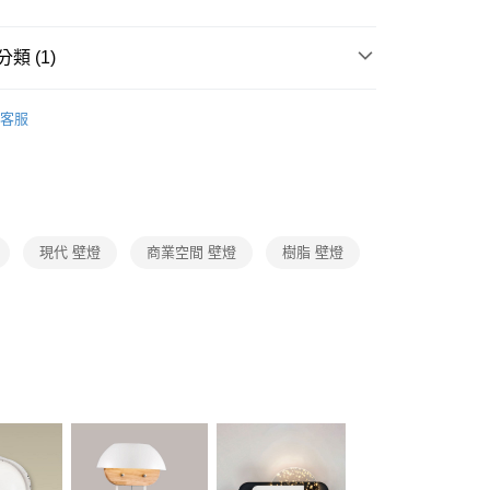
FTEE先享後付」】
先享後付是「在收到商品之後才付款」的支付方式。 讓您購物簡單
心！
類 (1)
：不需註冊會員、不需綁卡、不需儲值。
：只要手機號碼，簡訊認證，即可結帳。
LED壁燈、上下投光情境投影壁燈
：先確認商品／服務後，再付款。
客服
宅配
EE先享後付」結帳流程】
80，滿NT$5,000(含以上)免運費
方式選擇「AFTEE先享後付」後，將跳轉至「AFTEE先享後
頁面，進行簡訊認證並確認金額後，即可完成結帳。
成立數日內，您將收到繳費通知簡訊。
費通知簡訊後14天內，點擊此簡訊中的連結，可透過四大超商
網路銀行／等多元方式進行付款，方視為交易完成。
現代 壁燈
商業空間 壁燈
樹脂 壁燈
：結帳手續完成當下不需立刻繳費，但若您需要取消訂單，請聯
的店家。未經商家同意取消之訂單仍視為有效，需透過AFTEE
繳納相關費用。
否成功請以「AFTEE先享後付 」之結帳頁面顯示為準，若有關於
功／繳費後需取消欲退款等相關疑問，請聯繫「AFTEE先享後
援中心」
https://netprotections.freshdesk.com/support/home
項】
恩沛科技股份有限公司提供之「AFTEE先享後付」服務完成之
依本服務之必要範圍內提供個人資料，並將交易相關給付款項請
讓予恩沛科技股份有限公司。
個人資料處理事宜，請瀏覽以下網址：