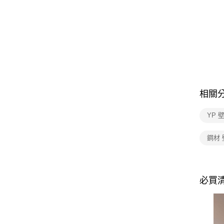
相關
YP 
鋼材 
必買