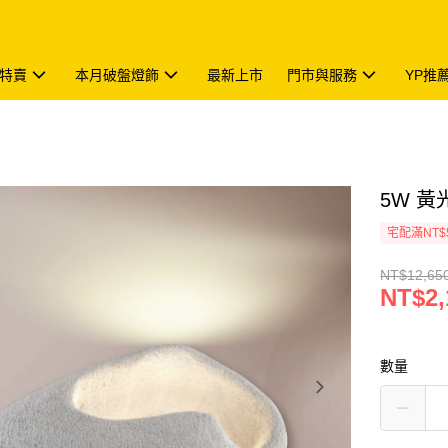
特賣
本月破盤燈飾
最新上市
門市與服務
YP推
5W 黃光
宅配滿NT$
NT$12,65
NT$2,
數量