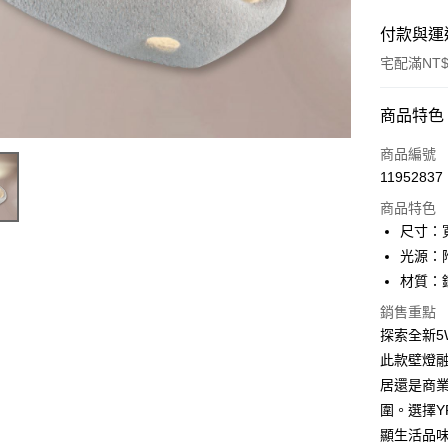
付款與運
宅配滿NT$
付款方式
商品特色
信用卡一
商品編號
11952837
LINE Pay
商品特色
Apple Pay
尺寸：寬
光源：附
街口支付
材質：
悠遊付
銷售重點
探索全新5
Google Pa
此款壁燈
全盈+PAY
居還是商
AFTEE先
圍。選擇
相關說明
顯生活品