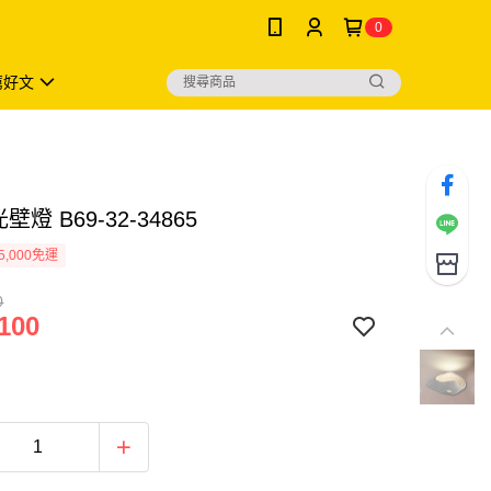
0
薦好文
壁燈 B69-32-34865
5,000免運
0
100