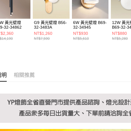
https://aft
３．未成
「AFTE
任。
0W 黃光壁燈
G9 黃光壁燈 B56-
6W 黃光壁燈 B69-
12W 黃
４．使用「
9-32-34862
32-3483A
32-34945
B69-32-3
即時審查
$2,360
NT$1,260
NT$930
NT$880
結果請求
$14,190
NT$7,590
NT$5,610
NT$5,280
５．嚴禁
形，恩沛
動。
說明
相關推薦