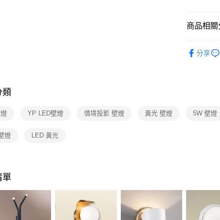
【關於「A
ATM付款
AFTEE
便利好安
商品相關分
１．簡單
２．便利
運送方式
壁燈系列
３．安心
分享
新竹貨運
【「AFT
每筆NT$1
１．於結帳
付」結帳
分類
２．訂單
３．收到繳
／ATM／
壁燈
YP LED壁燈
情境投影 壁燈
黃光 壁燈
5W 壁燈
※ 請注意
絡購買商品
壁燈
LED 黃光
先享後付
※ 交易是
是否繳費成
付客戶支
清單
【注意事
１．透過由
交易，需
求債權轉
２．關於