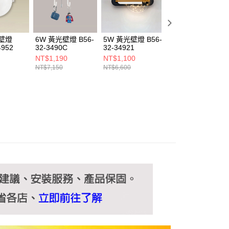
ee.tw/terms/#terms3
年的使用者請事先徵得法定代理人或監護人之同意方可使用
E先享後付」，若未經同意申辦者引起之損失，本公司不負相關責
光壁燈
6W 黃光壁燈 B56-
5W 黃光壁燈 B56-
5W 黃光壁燈 B56
AFTEE先享後付」時，將依據個別帳號之用戶狀況，依本公司
4952
32-3490C
32-34921
32-34925
核予不同之上限額度；若仍有額度不足之情形，本公司將視審查
NT$1,190
NT$1,100
NT$1,680
用戶進行身份認證。
NT$7,150
NT$6,600
NT$10,120
一人註冊多個帳號或使用他人資訊註冊。若發現惡意使用之情
科技股份有限公司將有權停止該用戶之使用額度並採取法律行