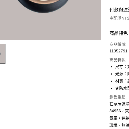
付款與運
宅配滿NT$
付款方式
商品特色
信用卡一
商品編號
11952791
LINE Pay
商品特色
Apple Pay
尺寸：寬
光源：附
街口支付
材質：
悠遊付
★防水
Google Pa
銷售重點
在家居裝潢
全盈+PAY
34956
AFTEE先
氛圍。這
相關說明
環境，無