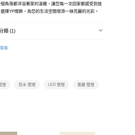
FTEE先享後付」】
一個角落都洋溢著家的溫暖，讓您每一次回家都感受到放
先享後付是「在收到商品之後才付款」的支付方式。 讓您購物簡單
。選擇YP燈飾，為您的生活空間增添一抹亮麗的光彩。
心！
：不需註冊會員、不需綁卡、不需儲值。
：只要手機號碼，簡訊認證，即可結帳。
：先確認商品／服務後，再付款。
類 (1)
宅配
EE先享後付」結帳流程】
情境裝飾壁燈
80，滿NT$5,000(含以上)免運費
方式選擇「AFTEE先享後付」後，將跳轉至「AFTEE先享後
客服
頁面，進行簡訊認證並確認金額後，即可完成結帳。
成立數日內，您將收到繳費通知簡訊。
費通知簡訊後14天內，點擊此簡訊中的連結，可透過四大超商
網路銀行／等多元方式進行付款，方視為交易完成。
：結帳手續完成當下不需立刻繳費，但若您需要取消訂單，請聯
的店家。未經商家同意取消之訂單仍視為有效，需透過AFTEE
繳納相關費用。
壁燈
防水 壁燈
LED 壁燈
客廳 壁燈
否成功請以「AFTEE先享後付 」之結帳頁面顯示為準，若有關於
功／繳費後需取消欲退款等相關疑問，請聯繫「AFTEE先享後
援中心」
https://netprotections.freshdesk.com/support/home
項】
恩沛科技股份有限公司提供之「AFTEE先享後付」服務完成之
依本服務之必要範圍內提供個人資料，並將交易相關給付款項請
讓予恩沛科技股份有限公司。
個人資料處理事宜，請瀏覽以下網址：