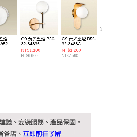
ee.tw/terms/#terms3
年的使用者請事先徵得法定代理人或監護人之同意方可使用
E先享後付」，若未經同意申辦者引起之損失，本公司不負相關責
AFTEE先享後付」時，將依據個別帳號之用戶狀況，依本公司
核予不同之上限額度；若仍有額度不足之情形，本公司將視審查
用戶進行身份認證。
光壁燈
G9 黃光壁燈 B56-
G9 黃光壁燈 B56-
12W 黃光壁燈
一人註冊多個帳號或使用他人資訊註冊。若發現惡意使用之情
4952
32-34836
32-3483A
B69-32-34955
科技股份有限公司將有權停止該用戶之使用額度並採取法律行
NT$1,100
NT$1,260
NT$1,100
NT$6,600
NT$7,590
NT$6,600