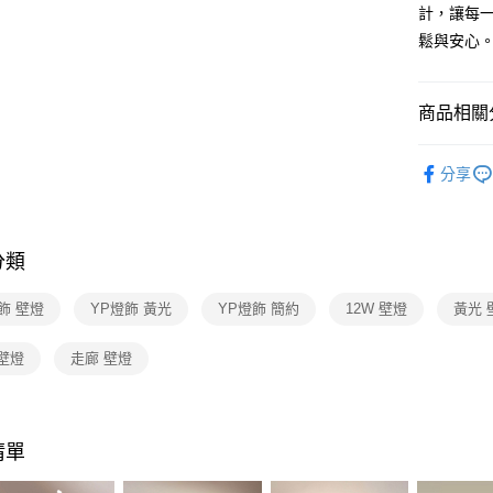
【關於「A
計，讓每
ATM付款
AFTEE
鬆與安心
便利好安
１．簡單
２．便利
運送方式
３．安心
商品相關分
新竹貨運
【「AFT
壁燈系列
每筆NT$1
１．於結帳
分享
付」結帳
２．訂單
３．收到繳
／ATM／
分類
※ 請注意
絡購買商品
先享後付
飾 壁燈
YP燈飾 黃光
YP燈飾 簡約
12W 壁燈
黃光 
※ 交易是
是否繳費成
壁燈
走廊 壁燈
付客戶支
【注意事
１．透過由
交易，需
清單
求債權轉
２．關於