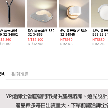
https://aft
３．未成
「AFTE
任。
４．使用「
即時審查
結果請求
0W 黃光壁燈
5W 黃光壁燈 B69-
6W 黃光壁燈 B69-
12W 黃
５．嚴禁
9-32-34862
32-34865
32-34945
B69-32-3
形，恩沛
$2,360
NT$2,100
NT$930
NT$880
動。
$14,190
NT$12,650
NT$5,610
NT$5,280
說明
相關推薦