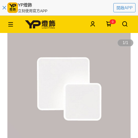
YP燈飾
開啟APP
立刻使用官方APP
0
1
/
1