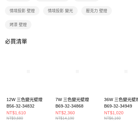
購買商品的店家。未經商家同意取消之訂單仍視為有效，需透過AFTEE先享
後付繳納相關費用。
情境投影 壁燈
情境投影 變光
壓克力 壁燈
※ 交易是否成功請以「AFTEE先享後付 」之結帳頁面顯示為準，若有關於
是否繳費成功／繳費後需取消欲退款等相關疑問，請聯繫「AFTEE先享後付
客戶支援中心」
https://netprotections.freshdesk.com/support/home
烤漆 壁燈
【注意事項】
１．透過由恩沛科技股份有限公司提供之「AFTEE先享後付」服務完成之交
必買清單
易，需依本服務之必要範圍內提供個人資料，並將交易相關給付款項請求債
權轉讓予恩沛科技股份有限公司。
２．關於個人資料處理事宜，請瀏覽以下網址：
https://aftee.tw/terms/#terms3
３．未成年的使用者請事先徵得法定代理人或監護人之同意方可使用
「AFTEE先享後付」，若未經同意申辦者引起之損失，本公司不負相關責
任。
４．使用「AFTEE先享後付」時，將依據個別帳號之用戶狀況，依本公司即
時審查核予不同之上限額度；若仍有額度不足之情形，本公司將視審查結果
請求用戶進行身份認證。
12W 三色變光壁燈
7W 三色變光壁燈
36W 三色變光壁
５．嚴禁一人註冊多個帳號或使用他人資訊註冊。若發現惡意使用之情形，
B56-32-34832
B69-32-34868
B69-32-34949
恩沛科技股份有限公司將有權停止該用戶之使用額度並採取法律行動。
NT$1,610
NT$2,360
NT$1,020
NT$9,680
NT$14,190
NT$6,160