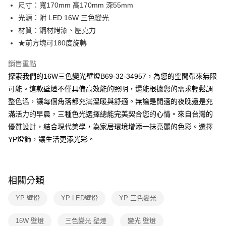
街口支付
尺寸：寬170mm 高170mm 深55mm
光源：附 LED 16W 三色變光
悠遊付
材質：鋼材烤漆、壓克力
Google Pay
★前方塊可180度旋轉
全盈+PAY
銷售重點
探索我們的16W三色變光壁燈B69-32-34957，為您的空間帶來無限
AFTEE先享後付
可能。這款壁燈不僅具備高效能的照明，還能根據您的需求輕鬆調
相關說明
整色溫，讓每個角落都充滿溫暖與舒適。無論是閒適的夜晚還是充
【關於「AFTEE先享後付」】
ATM付款
AFTEE先享後付是「在收到商品之後才付款」的支付方式。 讓您購物簡單
滿活力的早晨，三種色光選擇總能完美契合您的心情。來自台灣的
便利好安心！
優質設計，結合現代美學，為家居環境增添一抹亮麗的色彩。選擇
１．簡單：不需註冊會員、不需綁卡、不需儲值。
運送方式
２．便利：只要手機號碼，簡訊認證，即可結帳。
YP燈飾，讓生活更添光彩。
３．安心：先確認商品／服務後，再付款。
新竹貨運宅配
每筆NT$180，滿NT$5,000(含以上)免運費
【「AFTEE先享後付」結帳流程】
１．於結帳方式選擇「AFTEE先享後付」後，將跳轉至「AFTEE先享後付」
相關分類
結帳頁面，進行簡訊認證並確認金額後，即可完成結帳。
２．訂單成立數日內，您將收到繳費通知簡訊。
YP 壁燈
YP LED壁燈
YP 三色變光
３．收到繳費通知簡訊後14天內，點擊此簡訊中的連結，可透過四大超商／
ATM／網路銀行／等多元方式進行付款，方視為交易完成。
※ 請注意：結帳手續完成當下不需立刻繳費，但若您需要取消訂單，請聯絡
16W 壁燈
三色變光 壁燈
變光 壁燈