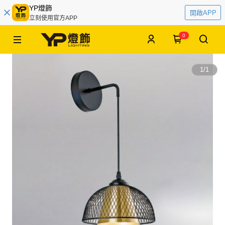
YP燈飾
開啟APP
立刻使用官方APP
0
1
/
1