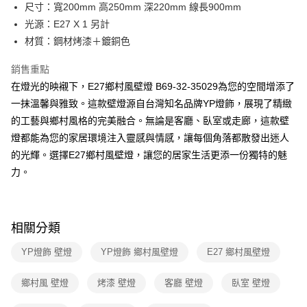
街口支付
尺寸：寬200mm 高250mm 深220mm 線長900mm
光源：E27 X 1 另計
悠遊付
材質：鋼材烤漆＋鍍銅色
Google Pay
銷售重點
全盈+PAY
在燈光的映襯下，E27鄉村風壁燈 B69-32-35029為您的空間增添了
一抹溫馨與雅致。這款壁燈源自台灣知名品牌YP燈飾，展現了精緻
AFTEE先享後付
的工藝與鄉村風格的完美融合。無論是客廳、臥室或走廊，這款壁
相關說明
燈都能為您的家居環境注入靈感與情感，讓每個角落都散發出迷人
【關於「AFTEE先享後付」】
ATM付款
AFTEE先享後付是「在收到商品之後才付款」的支付方式。 讓您購物簡單
的光輝。選擇E27鄉村風壁燈，讓您的居家生活更添一份獨特的魅
便利好安心！
力。
１．簡單：不需註冊會員、不需綁卡、不需儲值。
運送方式
２．便利：只要手機號碼，簡訊認證，即可結帳。
３．安心：先確認商品／服務後，再付款。
新竹貨運宅配
每筆NT$180，滿NT$5,000(含以上)免運費
【「AFTEE先享後付」結帳流程】
相關分類
１．於結帳方式選擇「AFTEE先享後付」後，將跳轉至「AFTEE先享後付」
結帳頁面，進行簡訊認證並確認金額後，即可完成結帳。
YP燈飾 壁燈
YP燈飾 鄉村風壁燈
E27 鄉村風壁燈
２．訂單成立數日內，您將收到繳費通知簡訊。
３．收到繳費通知簡訊後14天內，點擊此簡訊中的連結，可透過四大超商／
鄉村風 壁燈
烤漆 壁燈
客廳 壁燈
臥室 壁燈
ATM／網路銀行／等多元方式進行付款，方視為交易完成。
※ 請注意：結帳手續完成當下不需立刻繳費，但若您需要取消訂單，請聯絡