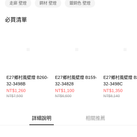
購買商品的店家。未經商家同意取消之訂單仍視為有效，需透過AFTEE先享
走廊 壁燈
鋼材 壁燈
鍍銅色 壁燈
後付繳納相關費用。
※ 交易是否成功請以「AFTEE先享後付 」之結帳頁面顯示為準，若有關於
是否繳費成功／繳費後需取消欲退款等相關疑問，請聯繫「AFTEE先享後付
必買清單
客戶支援中心」
https://netprotections.freshdesk.com/support/home
【注意事項】
１．透過由恩沛科技股份有限公司提供之「AFTEE先享後付」服務完成之交
易，需依本服務之必要範圍內提供個人資料，並將交易相關給付款項請求債
權轉讓予恩沛科技股份有限公司。
２．關於個人資料處理事宜，請瀏覽以下網址：
https://aftee.tw/terms/#terms3
３．未成年的使用者請事先徵得法定代理人或監護人之同意方可使用
「AFTEE先享後付」，若未經同意申辦者引起之損失，本公司不負相關責
E27鄉村風壁燈 B260-
E27鄉村風壁燈 B159-
E27鄉村風壁燈 B2
任。
32-3498B
32-34828
32-3498C
４．使用「AFTEE先享後付」時，將依據個別帳號之用戶狀況，依本公司即
時審查核予不同之上限額度；若仍有額度不足之情形，本公司將視審查結果
NT$1,260
NT$1,100
NT$1,350
請求用戶進行身份認證。
NT$7,590
NT$6,600
NT$8,140
５．嚴禁一人註冊多個帳號或使用他人資訊註冊。若發現惡意使用之情形，
恩沛科技股份有限公司將有權停止該用戶之使用額度並採取法律行動。
詳細說明
相關推薦