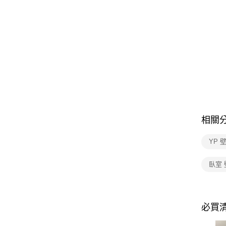
相關
YP 
臥室 
必買