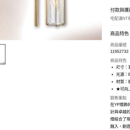
付款與運
宅配滿NT$
付款方式
商品特色
信用卡一
商品編號
11952732
LINE Pay
商品特色
Apple Pay
尺寸：寬
光源：E
街口支付
材質：
悠遊付
★可向
Google Pa
銷售重點
在YP燈飾的
全盈+PAY
計與卓越
AFTEE先
燈結合了
相關說明
融入，創造