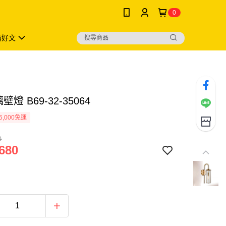
0
薦好文
壁燈 B69-32-35064
5,000免運
0
680