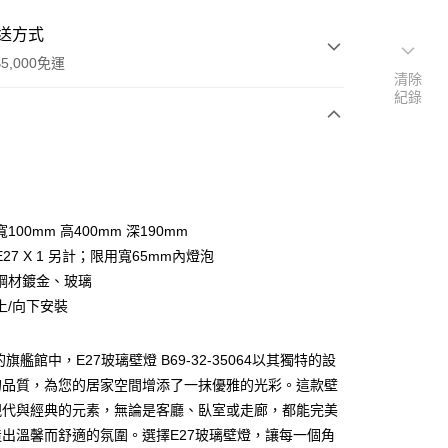
送方式
5,000免運
清除
紀錄
次付款
100mm 高400mm 深190mm
27 X 1 另計；限用寬65mm內燈泡
鋼材鍍金、玻璃
上/向下安裝
y
旗艦館中，E27玻璃壁燈 B69-32-35064以其獨特的設
的品質，為您的居家空間增添了一抹優雅的光彩。這款壁
享後付
現代與經典的元素，無論是客廳、臥室或走廊，都能完美
出溫馨而舒適的氛圍。選擇E27玻璃壁燈，讓每一個角