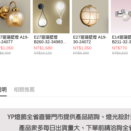
https://aft
３．未成
「AFTE
任。
４．使用「
即時審查
結果請求
27玻璃壁燈 A19-
E27玻璃壁燈
E27玻璃壁燈 A19-
E14玻璃
５．嚴禁
-24077
B260-32-34983
30-24072
B211-32-
形，恩沛
34984
$1,050
NT$1,680
NT$1,050
NT$770
動。
$6,300
NT$10,120
NT$6,300
NT$4,620
說明
相關推薦