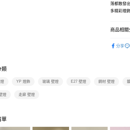
【關於「A
落都散發
ATM付款
AFTEE
多精彩燈
便利好安
１．簡單
２．便利
運送方式
３．安心
商品相關分
新竹貨運
【「AFT
壁燈系列
每筆NT$1
１．於結帳
分享
付」結帳
２．訂單
３．收到繳
／ATM／
分類
※ 請注意
絡購買商品
先享後付
壁燈
YP 燈飾
玻璃 壁燈
E27 壁燈
鋼材 壁燈
※ 交易是
是否繳費成
壁燈
走廊 壁燈
付客戶支
【注意事
１．透過由
交易，需
清單
求債權轉
２．關於