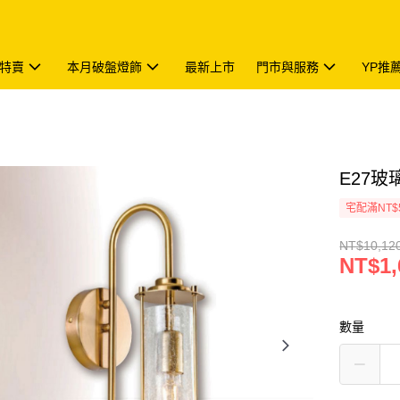
特賣
本月破盤燈飾
最新上市
門市與服務
YP推
E27玻璃
宅配滿NT$
NT$10,12
NT$1,
數量