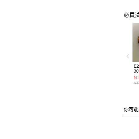
必買
E
30
NT
NT
你可能