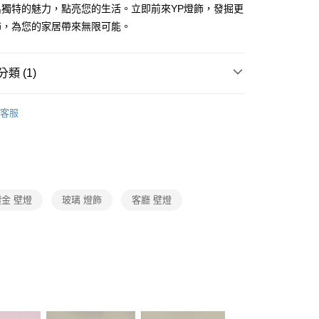
FTEE先享後付」】
出獨特的魅力，點亮您的生活。立即前來YP燈飾，發掘更
先享後付是「在收到商品之後才付款」的支付方式。 讓您購物簡單
飾，為您的家居帶來無限可能。
心！
：不需註冊會員、不需綁卡、不需儲值。
：只要手機號碼，簡訊認證，即可結帳。
：先確認商品／服務後，再付款。
類 (1)
宅配
EE先享後付」結帳流程】
複刻版壁燈
80，滿NT$5,000(含以上)免運費
方式選擇「AFTEE先享後付」後，將跳轉至「AFTEE先享後
客服
頁面，進行簡訊認證並確認金額後，即可完成結帳。
成立數日內，您將收到繳費通知簡訊。
費通知簡訊後14天內，點擊此簡訊中的連結，可透過四大超商
網路銀行／等多元方式進行付款，方視為交易完成。
：結帳手續完成當下不需立刻繳費，但若您需要取消訂單，請聯
的店家。未經商家同意取消之訂單仍視為有效，需透過AFTEE
繳納相關費用。
鍍金 壁燈
玻璃 燈飾
客廳 壁燈
否成功請以「AFTEE先享後付 」之結帳頁面顯示為準，若有關於
功／繳費後需取消欲退款等相關疑問，請聯繫「AFTEE先享後
援中心」
https://netprotections.freshdesk.com/support/home
項】
恩沛科技股份有限公司提供之「AFTEE先享後付」服務完成之
依本服務之必要範圍內提供個人資料，並將交易相關給付款項請
讓予恩沛科技股份有限公司。
個人資料處理事宜，請瀏覽以下網址：