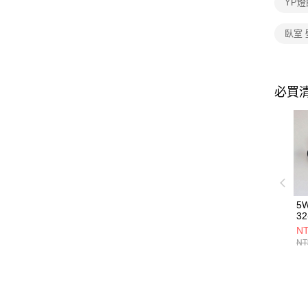
YP燈
臥室 
必買
5
32
NT
NT