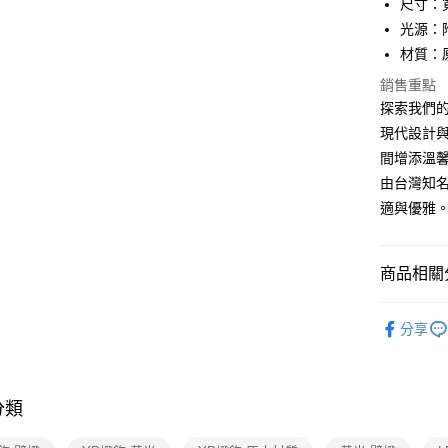
尺寸：寬
光源：附
AFTEE先
材質：
相關說明
【關於「A
銷售重點
ATM付款
AFTEE
探索我們的1
便利好安
１．簡單
現代設計
２．便利
運送方式
間增添溫
３．安心
由台灣知
新竹貨運
【「AFT
適與優雅
每筆NT$1
１．於結帳
付」結帳
２．訂單
商品相關分
３．收到繳
／ATM／
※ 請注意
壁燈系列
絡購買商品
分享
先享後付
※ 交易是
是否繳費成
付客戶支
分類
【注意事