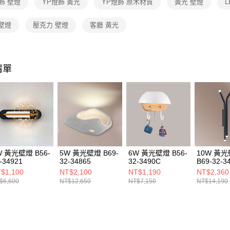
飾 壁燈
YP燈飾 黃光
YP燈飾 原木材質
黃光 壁燈
L
１．透過由
交易，需
求債權轉
壁燈
壓克力 壁燈
客廳 黃光
２．關於
https://aft
３．未成
「AFTE
清單
任。
４．使用「
即時審查
結果請求
５．嚴禁
形，恩沛
動。
W 黃光壁燈 B56-
5W 黃光壁燈 B69-
6W 黃光壁燈 B56-
10W 黃
-34921
32-34865
32-3490C
B69-32-3
$1,100
NT$2,100
NT$1,190
NT$2,360
$6,600
NT$12,650
NT$7,150
NT$14,190