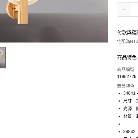
付款與運
宅配滿NT$
付款方式
商品特色
信用卡一
商品編號
11952725
LINE Pay
商品特色
Apple Pay
34841 
尺寸：寬
街口支付
光源：附
悠遊付
材質：
Google Pa
34842 
全盈+PAY