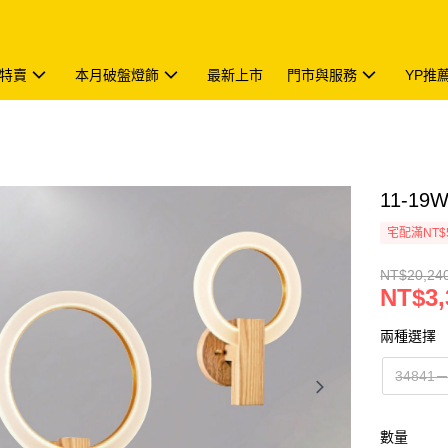
特賣
本月破盤燈飾
最新上市
門市與服務
YP推
11-19
宅配滿NT$
NT$20,24
NT$3,
兩種選擇
34841
數量