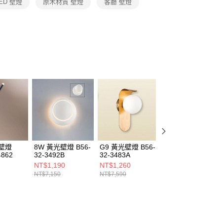
ED 壁燈
原木材質 壁燈
客廳 壁燈
恩沛科技股份有限公司提供之「AFTEE先享後付」服務完成之
依本服務之必要範圍內提供個人資料，並將交易相關給付款項請
讓予恩沛科技股份有限公司。
個人資料處理事宜，請瀏覽以下網址：
ee.tw/terms/#terms3
年的使用者請事先徵得法定代理人或監護人之同意方可使用
E先享後付」，若未經同意申辦者引起之損失，本公司不負相關責
AFTEE先享後付」時，將依據個別帳號之用戶狀況，依本公司
核予不同之上限額度；若仍有額度不足之情形，本公司將視審查
用戶進行身份認證。
一人註冊多個帳號或使用他人資訊註冊。若發現惡意使用之情
科技股份有限公司將有權停止該用戶之使用額度並採取法律行
光壁燈
8W 黃光壁燈 B56-
G9 黃光壁燈 B56-
12W 黃光壁燈
4862
32-3492B
32-3483A
B69-32-34955
NT$1,190
NT$1,260
NT$1,100
NT$7,150
NT$7,590
NT$6,600