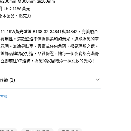
200mm 高300mm 深100mm
 LED 11W 黃光
享後付
原木製品、壓克力
FTEE先享後付」】
先享後付是「在收到商品之後才付款」的支付方式。 讓您購物簡單
1-19W黃光壁燈 B138-32-34841與34842，完美融合
心！
：不需註冊會員、不需綁卡、不需儲值。
與實用性。這款壁燈不僅提供柔和的黃光，還能為您的空
：只要手機號碼，簡訊認證，即可結帳。
馨氛圍。無論是臥室、客廳或任何角落，都是理想之選。
：先確認商品／服務後，再付款。
名燈飾品牌精心打造，品質保證，讓每一個夜晚都充滿舒
宅配
EE先享後付」結帳流程】
。立即前往YP燈飾，為您的家居增添一抹別致的光彩！
80，滿NT$5,000(含以上)免運費
方式選擇「AFTEE先享後付」後，將跳轉至「AFTEE先享後
頁面，進行簡訊認證並確認金額後，即可完成結帳。
成立數日內，您將收到繳費通知簡訊。
類 (1)
費通知簡訊後14天內，點擊此簡訊中的連結，可透過四大超商
網路銀行／等多元方式進行付款，方視為交易完成。
：結帳手續完成當下不需立刻繳費，但若您需要取消訂單，請聯
情境裝飾壁燈
的店家。未經商家同意取消之訂單仍視為有效，需透過AFTEE
客服
繳納相關費用。
否成功請以「AFTEE先享後付 」之結帳頁面顯示為準，若有關於
功／繳費後需取消欲退款等相關疑問，請聯繫「AFTEE先享後
援中心」
https://netprotections.freshdesk.com/support/home
項】