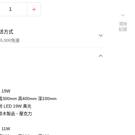
清除
紀錄
送方式
5,000免運
次付款
- 19W
300mm 高400mm 深100mm
 LED 19W 黃光
原木製品、壓克力
y
- 11W