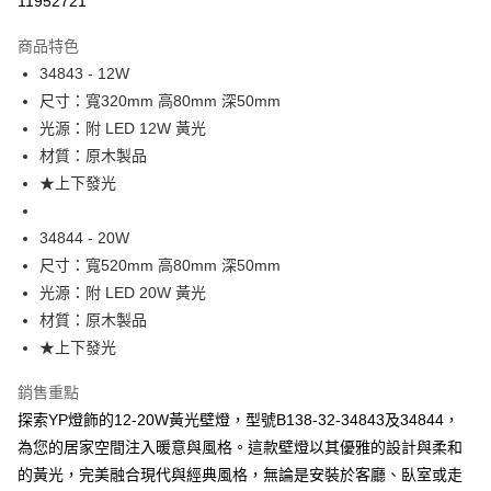
11952721
Apple Pay
商品特色
街口支付
34843 - 12W
尺寸：寬320mm 高80mm 深50mm
悠遊付
光源：附 LED 12W 黃光
Google Pay
材質：原木製品
★上下發光
全盈+PAY
AFTEE先享後付
34844 - 20W
相關說明
尺寸：寬520mm 高80mm 深50mm
【關於「AFTEE先享後付」】
光源：附 LED 20W 黃光
ATM付款
AFTEE先享後付是「在收到商品之後才付款」的支付方式。 讓您購物簡單
材質：原木製品
便利好安心！
１．簡單：不需註冊會員、不需綁卡、不需儲值。
★上下發光
運送方式
２．便利：只要手機號碼，簡訊認證，即可結帳。
３．安心：先確認商品／服務後，再付款。
新竹貨運宅配
銷售重點
每筆NT$180，滿NT$5,000(含以上)免運費
探索YP燈飾的12-20W黃光壁燈，型號B138-32-34843及34844，
【「AFTEE先享後付」結帳流程】
１．於結帳方式選擇「AFTEE先享後付」後，將跳轉至「AFTEE先享後付」
為您的居家空間注入暖意與風格。這款壁燈以其優雅的設計與柔和
結帳頁面，進行簡訊認證並確認金額後，即可完成結帳。
的黃光，完美融合現代與經典風格，無論是安裝於客廳、臥室或走
２．訂單成立數日內，您將收到繳費通知簡訊。