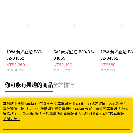
10W 黃光壁燈 B69-
5W 黃光壁燈 B69-32-
12W 黃光壁燈 B6
32-34862
34865
32-34952
NT$2,360
NT$2,100
NT$880
NT$14,190
NT$12,650
NT$5,280
你可能有興趣的商品
全站排行
本網站中使用 cookie，欲查詢有關本網站使用 cookie 方式之詳情，及若您不希
熱門標籤
望在電腦上使用 cookie 時應如何變更電腦的 cookie 設定，請參閱本網站「
隱私
權條款
」之 Cookie 聲明。您繼續使用本網站即表示您同意本公司得按本網站使
用條款之 Cookie 聲明使用 cookie。
了解更多 >