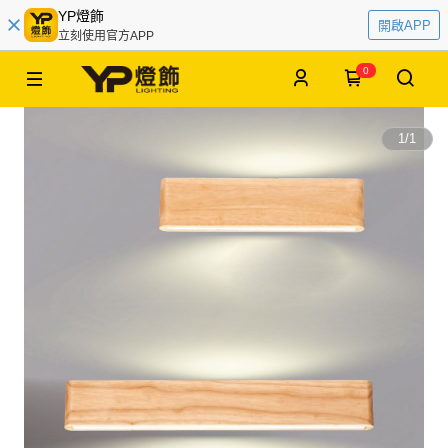
YP燈飾
開啟APP
立刻使用官方APP
0
1
/
1