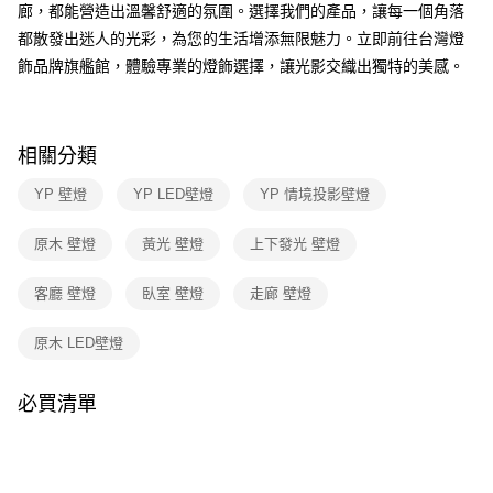
３．收到繳費通知簡訊後14天內，點擊此簡訊中的連結，可透過四大超商／
廊，都能營造出溫馨舒適的氛圍。選擇我們的產品，讓每一個角落
ATM／網路銀行／等多元方式進行付款，方視為交易完成。
都散發出迷人的光彩，為您的生活增添無限魅力。立即前往台灣燈
※ 請注意：結帳手續完成當下不需立刻繳費，但若您需要取消訂單，請聯絡
飾品牌旗艦館，體驗專業的燈飾選擇，讓光影交織出獨特的美感。
購買商品的店家。未經商家同意取消之訂單仍視為有效，需透過AFTEE先享
後付繳納相關費用。
※ 交易是否成功請以「AFTEE先享後付 」之結帳頁面顯示為準，若有關於
是否繳費成功／繳費後需取消欲退款等相關疑問，請聯繫「AFTEE先享後付
客戶支援中心」
https://netprotections.freshdesk.com/support/home
相關分類
【注意事項】
YP 壁燈
YP LED壁燈
YP 情境投影壁燈
１．透過由恩沛科技股份有限公司提供之「AFTEE先享後付」服務完成之交
易，需依本服務之必要範圍內提供個人資料，並將交易相關給付款項請求債
原木 壁燈
黃光 壁燈
上下發光 壁燈
權轉讓予恩沛科技股份有限公司。
２．關於個人資料處理事宜，請瀏覽以下網址：
https://aftee.tw/terms/#terms3
客廳 壁燈
臥室 壁燈
走廊 壁燈
３．未成年的使用者請事先徵得法定代理人或監護人之同意方可使用
「AFTEE先享後付」，若未經同意申辦者引起之損失，本公司不負相關責
原木 LED壁燈
任。
４．使用「AFTEE先享後付」時，將依據個別帳號之用戶狀況，依本公司即
時審查核予不同之上限額度；若仍有額度不足之情形，本公司將視審查結果
必買清單
請求用戶進行身份認證。
５．嚴禁一人註冊多個帳號或使用他人資訊註冊。若發現惡意使用之情形，
恩沛科技股份有限公司將有權停止該用戶之使用額度並採取法律行動。