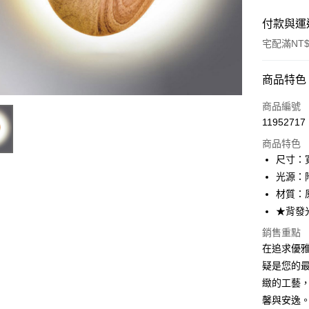
付款與運
宅配滿NT$
付款方式
商品特色
信用卡一
商品編號
11952717
LINE Pay
商品特色
Apple Pay
尺寸：寬
光源：附
街口支付
材質：
悠遊付
★背發
Google Pa
銷售重點
在追求優雅
全盈+PAY
疑是您的
AFTEE先
緻的工藝
相關說明
馨與安逸