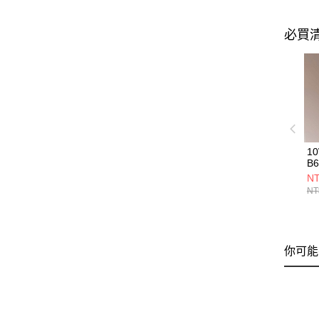
必買
1
B6
NT
NT
你可能