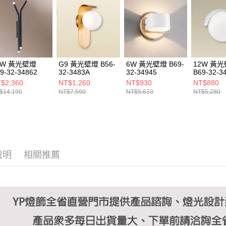
https://aft
３．未成
「AFTE
任。
４．使用「
即時審查
結果請求
0W 黃光壁燈
G9 黃光壁燈 B56-
6W 黃光壁燈 B69-
12W 黃
５．嚴禁
9-32-34862
32-3483A
32-34945
B69-32-3
形，恩沛
$2,360
NT$1,260
NT$930
NT$880
動。
$14,190
NT$7,590
NT$5,610
NT$5,280
說明
相關推薦