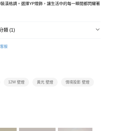
FTEE先享後付」】
的裝潢格調。選擇YP燈飾，讓生活中的每一瞬間都閃耀著
先享後付是「在收到商品之後才付款」的支付方式。 讓您購物簡單
。
心！
：不需註冊會員、不需綁卡、不需儲值。
：只要手機號碼，簡訊認證，即可結帳。
：先確認商品／服務後，再付款。
類 (1)
宅配
EE先享後付」結帳流程】
LED壁燈、上下投光情境投影壁燈
80，滿NT$5,000(含以上)免運費
方式選擇「AFTEE先享後付」後，將跳轉至「AFTEE先享後
客服
頁面，進行簡訊認證並確認金額後，即可完成結帳。
成立數日內，您將收到繳費通知簡訊。
費通知簡訊後14天內，點擊此簡訊中的連結，可透過四大超商
網路銀行／等多元方式進行付款，方視為交易完成。
：結帳手續完成當下不需立刻繳費，但若您需要取消訂單，請聯
的店家。未經商家同意取消之訂單仍視為有效，需透過AFTEE
繳納相關費用。
12W 壁燈
黃光 壁燈
情境投影 壁燈
否成功請以「AFTEE先享後付 」之結帳頁面顯示為準，若有關於
功／繳費後需取消欲退款等相關疑問，請聯繫「AFTEE先享後
援中心」
https://netprotections.freshdesk.com/support/home
項】
恩沛科技股份有限公司提供之「AFTEE先享後付」服務完成之
依本服務之必要範圍內提供個人資料，並將交易相關給付款項請
讓予恩沛科技股份有限公司。
個人資料處理事宜，請瀏覽以下網址：