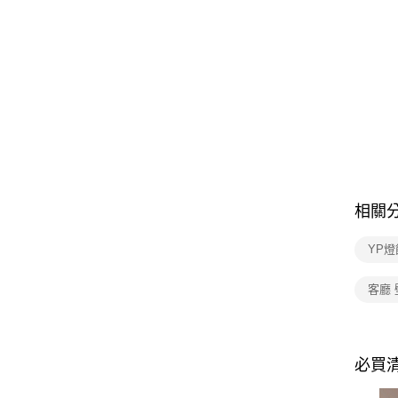
相關
YP燈
客廳 
必買