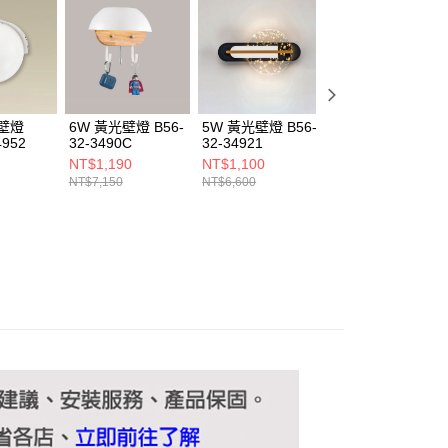
ee.tw/terms/#terms3
年的使用者請事先徵得法定代理人或監護人之同意方可使用
E先享後付」，若未經同意申辦者引起之損失，本公司不負相關責
AFTEE先享後付」時，將依據個別帳號之用戶狀況，依本公司
核予不同之上限額度；若仍有額度不足之情形，本公司將視審查
用戶進行身份認證。
光壁燈
6W 黃光壁燈 B56-
5W 黃光壁燈 B56-
5W 黃光壁燈 B56
一人註冊多個帳號或使用他人資訊註冊。若發現惡意使用之情
4952
32-3490C
32-34921
32-34925
科技股份有限公司將有權停止該用戶之使用額度並採取法律行
NT$1,190
NT$1,100
NT$1,680
NT$7,150
NT$6,600
NT$10,120