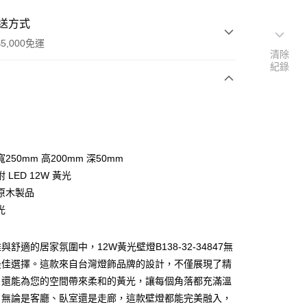
送方式
5,000免運
清除
紀錄
次付款
250mm 高200mm 深50mm
 LED 12W 黃光
原木製品
光
y
與舒適的居家氛圍中，12W黃光壁燈B138-32-34847無
最佳選擇。這款來自台灣燈飾品牌的設計，不僅展現了精
享後付
，還能為您的空間帶來柔和的黃光，讓每個角落都充滿溫
。無論是客廳、臥室還是走廊，這款壁燈都能完美融入，