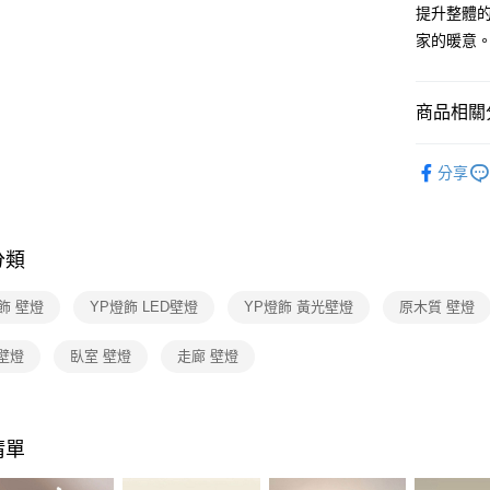
【關於「A
提升整體
ATM付款
AFTEE
家的暖意
便利好安
１．簡單
２．便利
運送方式
３．安心
商品相關分
新竹貨運
【「AFT
壁燈系列
每筆NT$1
１．於結帳
分享
付」結帳
２．訂單
３．收到繳
／ATM／
分類
※ 請注意
絡購買商品
先享後付
飾 壁燈
YP燈飾 LED壁燈
YP燈飾 黃光壁燈
原木質 壁燈
※ 交易是
是否繳費成
壁燈
臥室 壁燈
走廊 壁燈
付客戶支
【注意事
１．透過由
交易，需
清單
求債權轉
２．關於