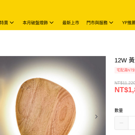
特賣
本月破盤燈飾
最新上市
門市與服務
YP推
12W 黃
宅配滿NT$
NT$11,22
NT$1,
數量