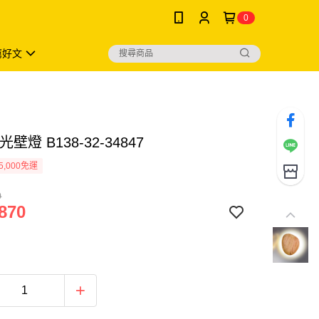
0
薦好文
光壁燈 B138-32-34847
5,000免運
0
870