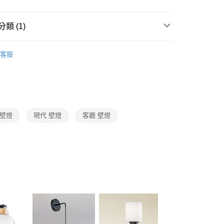
FTEE先享後付」】
先享後付是「在收到商品之後才付款」的支付方式。 讓您購物簡單
心！
類 (1)
：不需註冊會員、不需綁卡、不需儲值。
：只要手機號碼，簡訊認證，即可結帳。
古典鄉村風格壁燈
：先確認商品／服務後，再付款。
客服
宅配
EE先享後付」結帳流程】
80，滿NT$5,000(含以上)免運費
方式選擇「AFTEE先享後付」後，將跳轉至「AFTEE先享後
頁面，進行簡訊認證並確認金額後，即可完成結帳。
成立數日內，您將收到繳費通知簡訊。
費通知簡訊後14天內，點擊此簡訊中的連結，可透過四大超商
網路銀行／等多元方式進行付款，方視為交易完成。
 壁燈
現代 壁燈
客廳 壁燈
：結帳手續完成當下不需立刻繳費，但若您需要取消訂單，請聯
的店家。未經商家同意取消之訂單仍視為有效，需透過AFTEE
繳納相關費用。
否成功請以「AFTEE先享後付 」之結帳頁面顯示為準，若有關於
功／繳費後需取消欲退款等相關疑問，請聯繫「AFTEE先享後
援中心」
https://netprotections.freshdesk.com/support/home
項】
恩沛科技股份有限公司提供之「AFTEE先享後付」服務完成之
依本服務之必要範圍內提供個人資料，並將交易相關給付款項請
讓予恩沛科技股份有限公司。
個人資料處理事宜，請瀏覽以下網址：