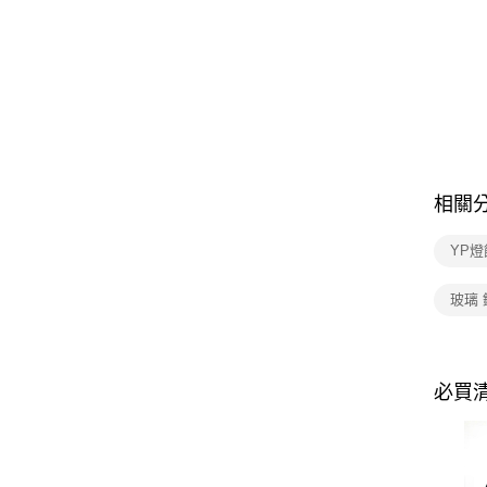
相關
YP燈
玻璃 
必買