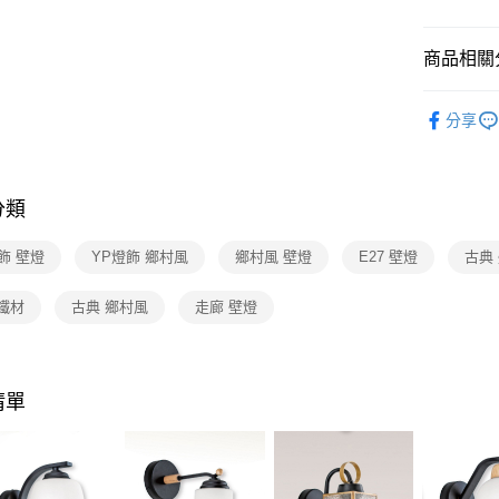
【關於「A
ATM付款
AFTEE
便利好安
商品相關分
１．簡單
２．便利
運送方式
壁燈系列
３．安心
分享
新竹貨運
【「AFT
每筆NT$1
１．於結帳
付」結帳
分類
２．訂單
３．收到繳
／ATM／
飾 壁燈
YP燈飾 鄉村風
鄉村風 壁燈
E27 壁燈
古典
※ 請注意
絡購買商品
鐵材
古典 鄉村風
走廊 壁燈
先享後付
※ 交易是
是否繳費成
付客戶支
清單
【注意事
１．透過由
交易，需
求債權轉
２．關於