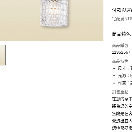
付款與運
宅配滿NT$
付款方式
商品特色
信用卡一
商品編號
11952667
LINE Pay
商品特色
Apple Pay
尺寸：寬
光源：E
街口支付
材質：
悠遊付
銷售重點
在您的家中增
Google Pa
將為您的
全盈+PAY
無論是在
AFTEE先
營造出宜
相關說明
讓這盞壁