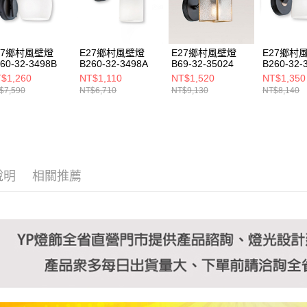
https://aft
３．未成
「AFTE
任。
27鄉村風壁燈
E27鄉村風壁燈
E27鄉村風壁燈
E27鄉村
４．使用「
60-32-3498B
B260-32-3498A
B69-32-35024
B260-32-
即時審查
$1,260
NT$1,110
NT$1,520
NT$1,350
結果請求
$7,590
NT$6,710
NT$9,130
NT$8,140
５．嚴禁
形，恩沛
動。
說明
相關推薦