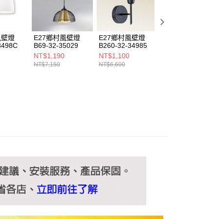
ee.tw/terms/#terms3
年的使用者請事先徵得法定代理人或監護人之同意方可使用
E先享後付」，若未經同意申辦者引起之損失，本公司不負相關責
風壁燈
E27鄉村風壁燈
E27鄉村風壁燈
E14鄉村風壁燈
AFTEE先享後付」時，將依據個別帳號之用戶狀況，依本公司
3498C
B69-32-35029
B260-32-34985
B159-32-34826
核予不同之上限額度；若仍有額度不足之情形，本公司將視審查
NT$1,190
NT$1,100
NT$1,260
用戶進行身份認證。
NT$7,150
NT$6,600
NT$7,590
一人註冊多個帳號或使用他人資訊註冊。若發現惡意使用之情
科技股份有限公司將有權停止該用戶之使用額度並採取法律行