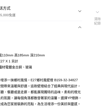
送方式
5,000免運
清除
紀錄
次付款
110mm 高185mm 深210mm
27 X 1 另計
鐵材電鍍金古銅、玻璃
添一抹鄉村風情，E27鄉村風壁燈 B159-32-34827
y
空間帶來溫暖與舒適。這款壁燈結合了經典與現代設計，
客廳、餐廳或是走廊，都能展現獨特的品味。柔和的燈光
享後付
人的氛圍，讓每個角落都散發著家的温馨。選擇YP燈飾，
燈成為您家居裝飾的亮點，為生活增添一份美好與靈感。