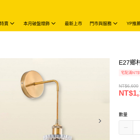
特賣
本月破盤燈飾
最新上市
門市與服務
YP推
E27鄉村
宅配滿NT$
NT$6,600
NT$1,
數量