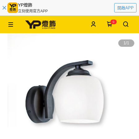
YP燈飾
開啟APP
立刻使用官方APP
0
1
/
1