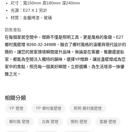
街口支付
尺寸：寬150mm 高180mm 深240mm
光源：E27 X 1 另計
悠遊付
材質：金屬烤漆、玻璃
Google Pay
銷售重點
全盈+PAY
在每個家居空間中，燈飾不僅是照明工具，更是風格的象徵。E27
鄉村風壁燈 B260-32-3498B，融合了鄉村風格的溫暖與現代設計的
AFTEE先享後付
簡約，讓您的居家環境瞬間提升品味。無論是在客廳、餐廳還是臥
相關說明
室，都能為空間注入獨特的韻味。選擇YP燈飾，讓這盞壁燈成為您
【關於「AFTEE先享後付」】
ATM付款
AFTEE先享後付是「在收到商品之後才付款」的支付方式。 讓您購物簡單
家中的焦點，照亮每一個美好瞬間。立即選購，為生活增添一抹優
便利好安心！
雅之光。
１．簡單：不需註冊會員、不需綁卡、不需儲值。
運送方式
２．便利：只要手機號碼，簡訊認證，即可結帳。
３．安心：先確認商品／服務後，再付款。
新竹貨運宅配
每筆NT$180，滿NT$5,000(含以上)免運費
【「AFTEE先享後付」結帳流程】
相關分類
１．於結帳方式選擇「AFTEE先享後付」後，將跳轉至「AFTEE先享後付」
結帳頁面，進行簡訊認證並確認金額後，即可完成結帳。
YP 壁燈
YP 鄉村風壁燈
照明 鄉村風壁燈
２．訂單成立數日內，您將收到繳費通知簡訊。
３．收到繳費通知簡訊後14天內，點擊此簡訊中的連結，可透過四大超商／
鄉村風 壁燈
古典 壁燈
簡約 壁燈
客廳 壁燈
ATM／網路銀行／等多元方式進行付款，方視為交易完成。
※ 請注意：結帳手續完成當下不需立刻繳費，但若您需要取消訂單，請聯絡