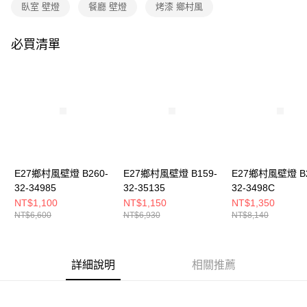
購買商品的店家。未經商家同意取消之訂單仍視為有效，需透過AFTEE先享
臥室 壁燈
餐廳 壁燈
烤漆 鄉村風
後付繳納相關費用。
※ 交易是否成功請以「AFTEE先享後付 」之結帳頁面顯示為準，若有關於
是否繳費成功／繳費後需取消欲退款等相關疑問，請聯繫「AFTEE先享後付
必買清單
客戶支援中心」
https://netprotections.freshdesk.com/support/home
【注意事項】
１．透過由恩沛科技股份有限公司提供之「AFTEE先享後付」服務完成之交
易，需依本服務之必要範圍內提供個人資料，並將交易相關給付款項請求債
權轉讓予恩沛科技股份有限公司。
２．關於個人資料處理事宜，請瀏覽以下網址：
https://aftee.tw/terms/#terms3
３．未成年的使用者請事先徵得法定代理人或監護人之同意方可使用
「AFTEE先享後付」，若未經同意申辦者引起之損失，本公司不負相關責
E27鄉村風壁燈 B260-
E27鄉村風壁燈 B159-
E27鄉村風壁燈 B2
任。
32-34985
32-35135
32-3498C
４．使用「AFTEE先享後付」時，將依據個別帳號之用戶狀況，依本公司即
時審查核予不同之上限額度；若仍有額度不足之情形，本公司將視審查結果
NT$1,100
NT$1,150
NT$1,350
請求用戶進行身份認證。
NT$6,600
NT$6,930
NT$8,140
５．嚴禁一人註冊多個帳號或使用他人資訊註冊。若發現惡意使用之情形，
恩沛科技股份有限公司將有權停止該用戶之使用額度並採取法律行動。
詳細說明
相關推薦