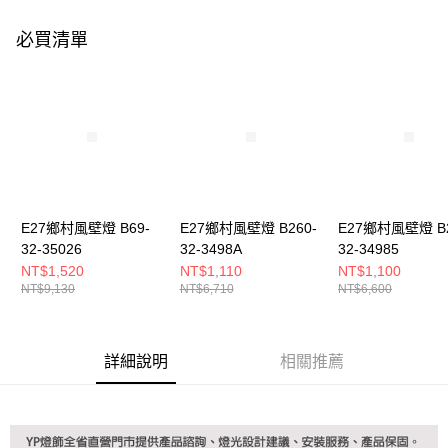
購買商品的店家。未經商家同意取消之訂單仍視為有效，需透過AFTEE先享
後付繳納相關費用。
必買清單
※ 交易是否成功請以「AFTEE先享後付 」之結帳頁面顯示為準，若有關於
是否繳費成功／繳費後需取消欲退款等相關疑問，請聯繫「AFTEE先享後付
客戶支援中心」
https://netprotections.freshdesk.com/support/home
【注意事項】
１．透過由恩沛科技股份有限公司提供之「AFTEE先享後付」服務完成之交
易，需依本服務之必要範圍內提供個人資料，並將交易相關給付款項請求債
權轉讓予恩沛科技股份有限公司。
２．關於個人資料處理事宜，請瀏覽以下網址：
https://aftee.tw/terms/#terms3
３．未成年的使用者請事先徵得法定代理人或監護人之同意方可使用
E27鄉村風壁燈 B69-
E27鄉村風壁燈 B260-
E27鄉村風壁燈 B2
「AFTEE先享後付」，若未經同意申辦者引起之損失，本公司不負相關責
32-35026
32-3498A
32-34985
任。
NT$1,520
NT$1,110
NT$1,100
４．使用「AFTEE先享後付」時，將依據個別帳號之用戶狀況，依本公司即
NT$9,130
NT$6,710
NT$6,600
時審查核予不同之上限額度；若仍有額度不足之情形，本公司將視審查結果
請求用戶進行身份認證。
５．嚴禁一人註冊多個帳號或使用他人資訊註冊。若發現惡意使用之情形，
恩沛科技股份有限公司將有權停止該用戶之使用額度並採取法律行動。
詳細說明
相關推薦