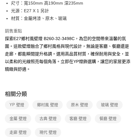
街口支付
尺寸：寬150mm 高190mm 深235mm
光源：E27 X 1 另計
悠遊付
材質：金屬烤漆、原木、玻璃
Google Pay
銷售重點
全盈+PAY
探索E27鄉村風壁燈 B260-32-3498C，為您的空間帶來溫馨的氛
圍。這款壁燈融合了鄉村風格與現代設計，無論是客廳、餐廳還是
AFTEE先享後付
走廊，都能瞬間提升格調。選用高品質材質，確保耐用與安全，並
相關說明
以柔和的光線照亮每個角落。立即在YP燈飾選購，讓您的家居更添
【關於「AFTEE先享後付」】
ATM付款
AFTEE先享後付是「在收到商品之後才付款」的支付方式。 讓您購物簡單
精緻與舒適。
便利好安心！
１．簡單：不需註冊會員、不需綁卡、不需儲值。
運送方式
２．便利：只要手機號碼，簡訊認證，即可結帳。
３．安心：先確認商品／服務後，再付款。
新竹貨運宅配
相關分類
每筆NT$180，滿NT$5,000(含以上)免運費
【「AFTEE先享後付」結帳流程】
YP 壁燈
鄉村風 壁燈
原木 壁燈
玻璃 壁燈
１．於結帳方式選擇「AFTEE先享後付」後，將跳轉至「AFTEE先享後付」
結帳頁面，進行簡訊認證並確認金額後，即可完成結帳。
２．訂單成立數日內，您將收到繳費通知簡訊。
金屬 壁燈
古典 壁燈
客廳 壁燈
餐廳 壁燈
３．收到繳費通知簡訊後14天內，點擊此簡訊中的連結，可透過四大超商／
ATM／網路銀行／等多元方式進行付款，方視為交易完成。
走廊 壁燈
現代 壁燈
※ 請注意：結帳手續完成當下不需立刻繳費，但若您需要取消訂單，請聯絡