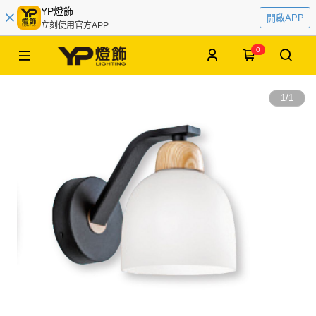
YP燈飾
開啟APP
立刻使用官方APP
0
1
/
1