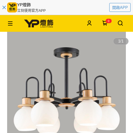
YP燈飾
開啟APP
立刻使用官方APP
0
1
/
1