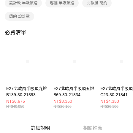
購買商品的店家。未經商家同意取消之訂單仍視為有效，需透過AFTEE先享
設計款 半吸頂燈
客廳 半吸頂燈
北歐風 簡約
後付繳納相關費用。
※ 交易是否成功請以「AFTEE先享後付 」之結帳頁面顯示為準，若有關於
簡約 設計款
是否繳費成功／繳費後需取消欲退款等相關疑問，請聯繫「AFTEE先享後付
客戶支援中心」
https://netprotections.freshdesk.com/support/home
必買清單
【注意事項】
１．透過由恩沛科技股份有限公司提供之「AFTEE先享後付」服務完成之交
易，需依本服務之必要範圍內提供個人資料，並將交易相關給付款項請求債
權轉讓予恩沛科技股份有限公司。
２．關於個人資料處理事宜，請瀏覽以下網址：
https://aftee.tw/terms/#terms3
３．未成年的使用者請事先徵得法定代理人或監護人之同意方可使用
「AFTEE先享後付」，若未經同意申辦者引起之損失，本公司不負相關責
任。
４．使用「AFTEE先享後付」時，將依據個別帳號之用戶狀況，依本公司即
時審查核予不同之上限額度；若仍有額度不足之情形，本公司將視審查結果
E27北歐風半吸頂九燈
E27北歐風半吸頂五燈
E27北歐風半吸
請求用戶進行身份認證。
B139-30-21593
B69-30-21834
C23-30-21841
５．嚴禁一人註冊多個帳號或使用他人資訊註冊。若發現惡意使用之情形，
NT$6,675
NT$3,350
NT$4,350
恩沛科技股份有限公司將有權停止該用戶之使用額度並採取法律行動。
NT$40,050
NT$20,100
NT$26,100
詳細說明
相關推薦