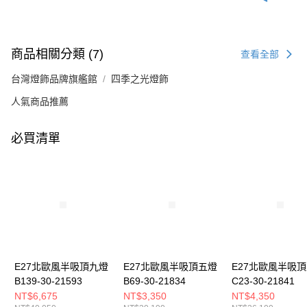
商品相關分類 (7)
查看全部
台灣燈飾品牌旗艦館
四季之光燈飾
人氣商品推薦
必買清單
E27北歐風半吸頂九燈
E27北歐風半吸頂五燈
E27北歐風半吸
B139-30-21593
B69-30-21834
C23-30-21841
NT$6,675
NT$3,350
NT$4,350