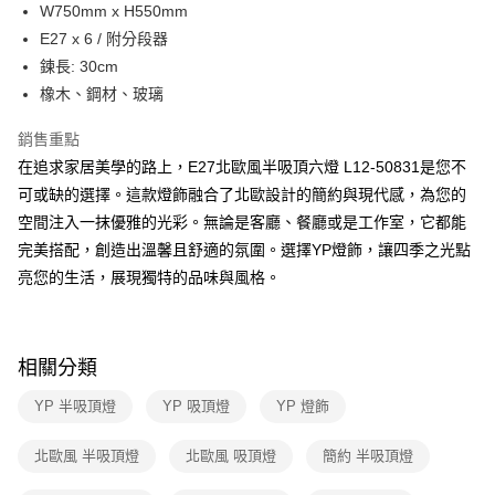
街口支付
W750mm x H550mm
E27 x 6 / 附分段器
悠遊付
鍊長: 30cm
Google Pay
橡木、鋼材、玻璃
全盈+PAY
銷售重點
在追求家居美學的路上，E27北歐風半吸頂六燈 L12-50831是您不
AFTEE先享後付
可或缺的選擇。這款燈飾融合了北歐設計的簡約與現代感，為您的
相關說明
空間注入一抹優雅的光彩。無論是客廳、餐廳或是工作室，它都能
【關於「AFTEE先享後付」】
ATM付款
AFTEE先享後付是「在收到商品之後才付款」的支付方式。 讓您購物簡單
完美搭配，創造出溫馨且舒適的氛圍。選擇YP燈飾，讓四季之光點
便利好安心！
亮您的生活，展現獨特的品味與風格。
１．簡單：不需註冊會員、不需綁卡、不需儲值。
運送方式
２．便利：只要手機號碼，簡訊認證，即可結帳。
３．安心：先確認商品／服務後，再付款。
新竹貨運宅配
每筆NT$180，滿NT$5,000(含以上)免運費
【「AFTEE先享後付」結帳流程】
相關分類
１．於結帳方式選擇「AFTEE先享後付」後，將跳轉至「AFTEE先享後付」
結帳頁面，進行簡訊認證並確認金額後，即可完成結帳。
YP 半吸頂燈
YP 吸頂燈
YP 燈飾
２．訂單成立數日內，您將收到繳費通知簡訊。
３．收到繳費通知簡訊後14天內，點擊此簡訊中的連結，可透過四大超商／
北歐風 半吸頂燈
北歐風 吸頂燈
簡約 半吸頂燈
ATM／網路銀行／等多元方式進行付款，方視為交易完成。
※ 請注意：結帳手續完成當下不需立刻繳費，但若您需要取消訂單，請聯絡