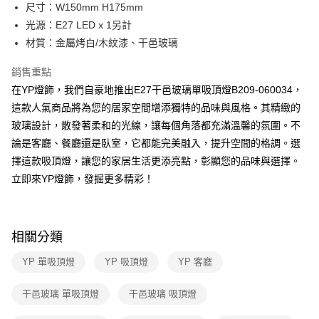
街口支付
尺寸：W150mm H175mm
光源：E27 LED x 1另計
悠遊付
材質：金屬烤白/木紋漆、干邑玻璃
Google Pay
銷售重點
全盈+PAY
在YP燈飾，我們自豪地推出E27干邑玻璃單吸頂燈B209-060034，
這款人氣商品將為您的居家空間增添獨特的品味與風格。其精緻的
AFTEE先享後付
玻璃設計，散發著柔和的光線，讓每個角落都充滿溫馨的氛圍。不
相關說明
論是客廳、餐廳還是臥室，它都能完美融入，提升空間的格調。選
【關於「AFTEE先享後付」】
ATM付款
AFTEE先享後付是「在收到商品之後才付款」的支付方式。 讓您購物簡單
擇這款吸頂燈，讓您的家居生活更添亮點，彰顯您的品味與選擇。
便利好安心！
立即來YP燈飾，發掘更多精彩！
１．簡單：不需註冊會員、不需綁卡、不需儲值。
運送方式
２．便利：只要手機號碼，簡訊認證，即可結帳。
３．安心：先確認商品／服務後，再付款。
新竹貨運宅配
每筆NT$180，滿NT$5,000(含以上)免運費
【「AFTEE先享後付」結帳流程】
相關分類
１．於結帳方式選擇「AFTEE先享後付」後，將跳轉至「AFTEE先享後付」
結帳頁面，進行簡訊認證並確認金額後，即可完成結帳。
YP 單吸頂燈
YP 吸頂燈
YP 客廳
２．訂單成立數日內，您將收到繳費通知簡訊。
３．收到繳費通知簡訊後14天內，點擊此簡訊中的連結，可透過四大超商／
干邑玻璃 單吸頂燈
干邑玻璃 吸頂燈
ATM／網路銀行／等多元方式進行付款，方視為交易完成。
※ 請注意：結帳手續完成當下不需立刻繳費，但若您需要取消訂單，請聯絡