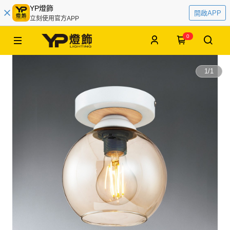
YP燈飾
開啟APP
立刻使用官方APP
0
1
/
1