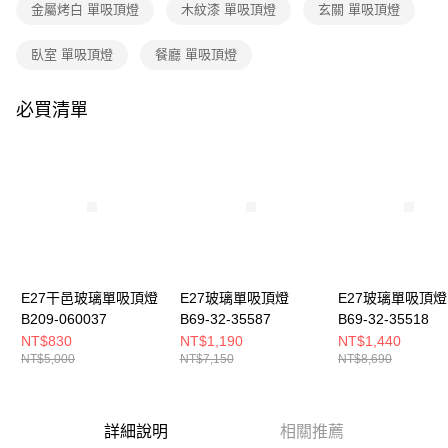
購買商品的店家。未經商家同意取消之訂單仍視為有效，需透過AFTEE先享
金屬烤白 單吸頂燈
木紋漆 單吸頂燈
玄關 單吸頂燈
後付繳納相關費用。
※ 交易是否成功請以「AFTEE先享後付 」之結帳頁面顯示為準，若有關於
臥室 單吸頂燈
餐廳 單吸頂燈
是否繳費成功／繳費後需取消欲退款等相關疑問，請聯繫「AFTEE先享後付
客戶支援中心」
https://netprotections.freshdesk.com/support/home
必買清單
【注意事項】
１．透過由恩沛科技股份有限公司提供之「AFTEE先享後付」服務完成之交
易，需依本服務之必要範圍內提供個人資料，並將交易相關給付款項請求債
權轉讓予恩沛科技股份有限公司。
２．關於個人資料處理事宜，請瀏覽以下網址：
https://aftee.tw/terms/#terms3
３．未成年的使用者請事先徵得法定代理人或監護人之同意方可使用
「AFTEE先享後付」，若未經同意申辦者引起之損失，本公司不負相關責
任。
４．使用「AFTEE先享後付」時，將依據個別帳號之用戶狀況，依本公司即
時審查核予不同之上限額度；若仍有額度不足之情形，本公司將視審查結果
E27干邑玻璃單吸頂燈
E27玻璃單吸頂燈
E27玻璃單吸頂燈
請求用戶進行身份認證。
B209-060037
B69-32-35587
B69-32-35518
５．嚴禁一人註冊多個帳號或使用他人資訊註冊。若發現惡意使用之情形，
NT$830
NT$1,190
NT$1,440
恩沛科技股份有限公司將有權停止該用戶之使用額度並採取法律行動。
NT$5,000
NT$7,150
NT$8,690
詳細說明
相關推薦