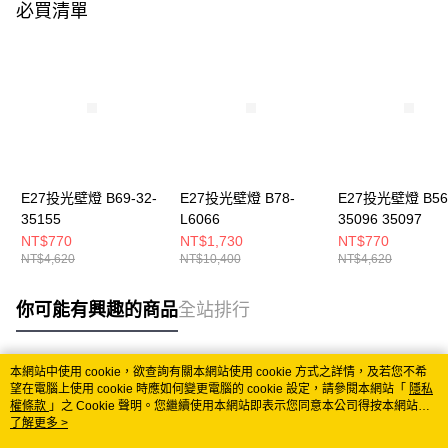
必買清單
E27投光壁燈 B69-32-
E27投光壁燈 B78-
E27投光壁燈 B56-
35155
L6066
35096 35097
NT$770
NT$1,730
NT$770
NT$4,620
NT$10,400
NT$4,620
你可能有興趣的商品
全站排行
本網站中使用 cookie，欲查詢有關本網站使用 cookie 方式之詳情，及若您不希
熱門標籤
望在電腦上使用 cookie 時應如何變更電腦的 cookie 設定，請參閱本網站「
隱私
權條款
」之 Cookie 聲明。您繼續使用本網站即表示您同意本公司得按本網站使
用條款之 Cookie 聲明使用 cookie。
了解更多 >