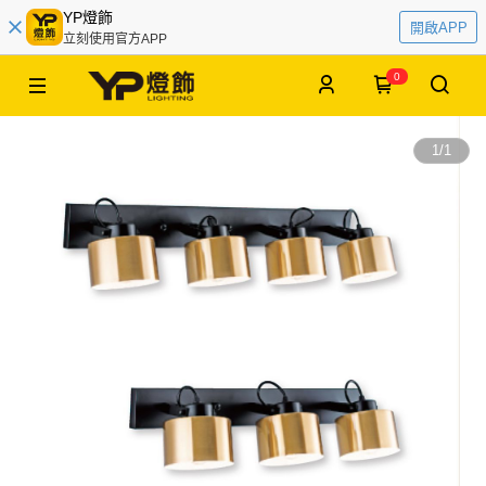
YP燈飾
開啟APP
立刻使用官方APP
0
1
/
1