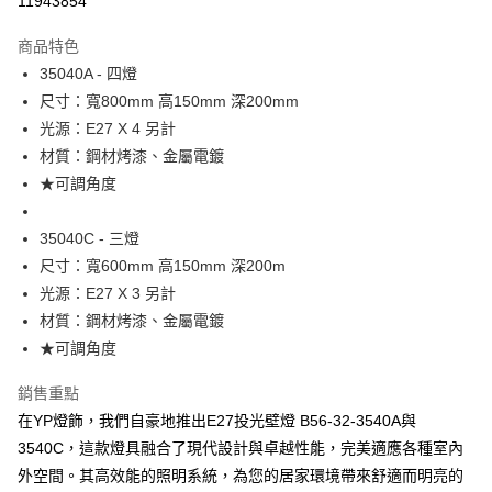
11943854
Apple Pay
商品特色
街口支付
35040A - 四燈
尺寸：寬800mm 高150mm 深200mm
悠遊付
光源：E27 X 4 另計
Google Pay
材質：鋼材烤漆、金屬電鍍
★可調角度
全盈+PAY
AFTEE先享後付
35040C - 三燈
相關說明
尺寸：寬600mm 高150mm 深200m
【關於「AFTEE先享後付」】
光源：E27 X 3 另計
ATM付款
AFTEE先享後付是「在收到商品之後才付款」的支付方式。 讓您購物簡單
材質：鋼材烤漆、金屬電鍍
便利好安心！
１．簡單：不需註冊會員、不需綁卡、不需儲值。
★可調角度
運送方式
２．便利：只要手機號碼，簡訊認證，即可結帳。
３．安心：先確認商品／服務後，再付款。
新竹貨運宅配
銷售重點
每筆NT$180，滿NT$5,000(含以上)免運費
在YP燈飾，我們自豪地推出E27投光壁燈 B56-32-3540A與
【「AFTEE先享後付」結帳流程】
１．於結帳方式選擇「AFTEE先享後付」後，將跳轉至「AFTEE先享後付」
3540C，這款燈具融合了現代設計與卓越性能，完美適應各種室內
結帳頁面，進行簡訊認證並確認金額後，即可完成結帳。
外空間。其高效能的照明系統，為您的居家環境帶來舒適而明亮的
２．訂單成立數日內，您將收到繳費通知簡訊。