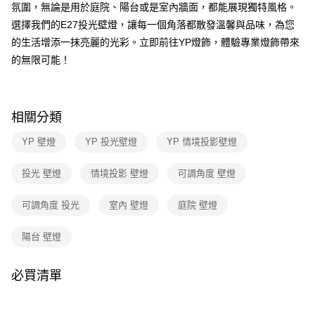
３．收到繳費通知簡訊後14天內，點擊此簡訊中的連結，可透過四大超商／
氛圍，無論是用於庭院、陽台或是室內牆面，都能展現獨特風格。
ATM／網路銀行／等多元方式進行付款，方視為交易完成。
選擇我們的E27投光壁燈，讓每一個角落都散發溫馨與品味，為您
※ 請注意：結帳手續完成當下不需立刻繳費，但若您需要取消訂單，請聯絡
的生活增添一抹亮麗的光彩。立即前往YP燈飾，體驗專業燈飾帶來
購買商品的店家。未經商家同意取消之訂單仍視為有效，需透過AFTEE先享
後付繳納相關費用。
的無限可能！
※ 交易是否成功請以「AFTEE先享後付 」之結帳頁面顯示為準，若有關於
是否繳費成功／繳費後需取消欲退款等相關疑問，請聯繫「AFTEE先享後付
客戶支援中心」
https://netprotections.freshdesk.com/support/home
相關分類
【注意事項】
１．透過由恩沛科技股份有限公司提供之「AFTEE先享後付」服務完成之交
YP 壁燈
YP 投光壁燈
YP 情境投影壁燈
易，需依本服務之必要範圍內提供個人資料，並將交易相關給付款項請求債
權轉讓予恩沛科技股份有限公司。
２．關於個人資料處理事宜，請瀏覽以下網址：
投光 壁燈
情境投影 壁燈
可調角度 壁燈
https://aftee.tw/terms/#terms3
３．未成年的使用者請事先徵得法定代理人或監護人之同意方可使用
可調角度 投光
室內 壁燈
庭院 壁燈
「AFTEE先享後付」，若未經同意申辦者引起之損失，本公司不負相關責
任。
４．使用「AFTEE先享後付」時，將依據個別帳號之用戶狀況，依本公司即
陽台 壁燈
時審查核予不同之上限額度；若仍有額度不足之情形，本公司將視審查結果
請求用戶進行身份認證。
５．嚴禁一人註冊多個帳號或使用他人資訊註冊。若發現惡意使用之情形，
必買清單
恩沛科技股份有限公司將有權停止該用戶之使用額度並採取法律行動。