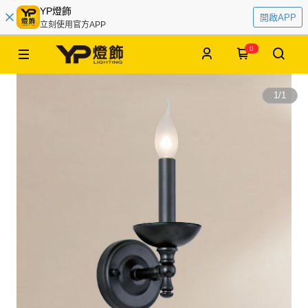
YP燈飾
開啟APP
立刻使用官方APP
0
1
/
1