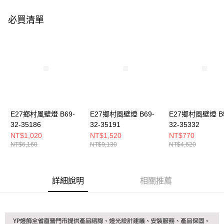
購買商品的店家。未經商家同意取消之訂單仍視為有效，需透過AFTEE先享
後付繳納相關費用。
必買清單
※ 交易是否成功請以「AFTEE先享後付 」之結帳頁面顯示為準，若有關於
是否繳費成功／繳費後需取消欲退款等相關疑問，請聯繫「AFTEE先享後付
客戶支援中心」
https://netprotections.freshdesk.com/support/home
【注意事項】
１．透過由恩沛科技股份有限公司提供之「AFTEE先享後付」服務完成之交
易，需依本服務之必要範圍內提供個人資料，並將交易相關給付款項請求債
權轉讓予恩沛科技股份有限公司。
２．關於個人資料處理事宜，請瀏覽以下網址：
https://aftee.tw/terms/#terms3
３．未成年的使用者請事先徵得法定代理人或監護人之同意方可使用
E27鄉村風壁燈 B69-
E27鄉村風壁燈 B69-
E27鄉村風壁燈 B5
「AFTEE先享後付」，若未經同意申辦者引起之損失，本公司不負相關責
32-35186
32-35191
32-35332
任。
NT$1,020
NT$1,520
NT$770
４．使用「AFTEE先享後付」時，將依據個別帳號之用戶狀況，依本公司即
NT$6,160
NT$9,130
NT$4,620
時審查核予不同之上限額度；若仍有額度不足之情形，本公司將視審查結果
請求用戶進行身份認證。
５．嚴禁一人註冊多個帳號或使用他人資訊註冊。若發現惡意使用之情形，
恩沛科技股份有限公司將有權停止該用戶之使用額度並採取法律行動。
詳細說明
相關推薦