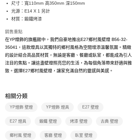
街口支付
尺寸：寬110mm 高350mm 深150mm
光源：E14 X 1 另計
悠遊付
材質：鍛鐵烤漆
Google Pay
銷售重點
全盈+PAY
在YP燈飾的旗艦館中，我們自豪地推出E27鄉村風壁燈 B56-32-
35041，這款燈具以其獨特的鄉村風格為空間增添溫馨氛圍。精緻
AFTEE先享後付
的設計結合高品質材質，無論是客廳、餐廳或臥室，都能成為引人
相關說明
注目的焦點。讓這盞壁燈照亮您的生活，為每個角落帶來舒適與雅
【關於「AFTEE先享後付」】
ATM付款
AFTEE先享後付是「在收到商品之後才付款」的支付方式。 讓您購物簡單
致。選擇E27鄉村風壁燈，讓家充滿自然的靈感與美感。
便利好安心！
１．簡單：不需註冊會員、不需綁卡、不需儲值。
運送方式
２．便利：只要手機號碼，簡訊認證，即可結帳。
３．安心：先確認商品／服務後，再付款。
新竹貨運宅配
相關分類
每筆NT$180，滿NT$5,000(含以上)免運費
【「AFTEE先享後付」結帳流程】
YP燈飾 壁燈
YP燈飾 燈具
E27 壁燈
１．於結帳方式選擇「AFTEE先享後付」後，將跳轉至「AFTEE先享後付」
結帳頁面，進行簡訊認證並確認金額後，即可完成結帳。
２．訂單成立數日內，您將收到繳費通知簡訊。
E27 燈具
鍛鐵 壁燈
烤漆 壁燈
古典 壁燈
３．收到繳費通知簡訊後14天內，點擊此簡訊中的連結，可透過四大超商／
ATM／網路銀行／等多元方式進行付款，方視為交易完成。
鄉村風 壁燈
客廳 壁燈
臥室 壁燈
※ 請注意：結帳手續完成當下不需立刻繳費，但若您需要取消訂單，請聯絡