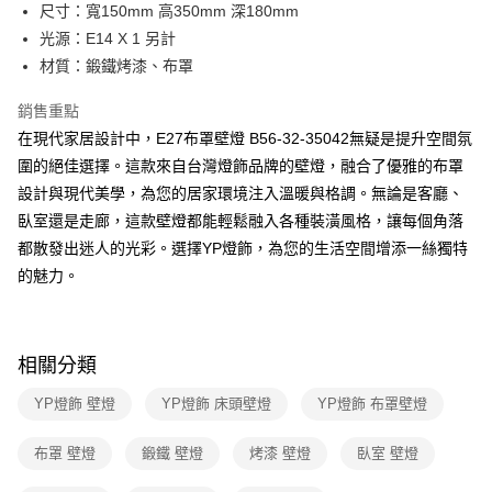
街口支付
尺寸：寬150mm 高350mm 深180mm
光源：E14 X 1 另計
悠遊付
材質：鍛鐵烤漆、布罩
Google Pay
銷售重點
全盈+PAY
在現代家居設計中，E27布罩壁燈 B56-32-35042無疑是提升空間氛
圍的絕佳選擇。這款來自台灣燈飾品牌的壁燈，融合了優雅的布罩
AFTEE先享後付
設計與現代美學，為您的居家環境注入溫暖與格調。無論是客廳、
相關說明
臥室還是走廊，這款壁燈都能輕鬆融入各種裝潢風格，讓每個角落
【關於「AFTEE先享後付」】
ATM付款
AFTEE先享後付是「在收到商品之後才付款」的支付方式。 讓您購物簡單
都散發出迷人的光彩。選擇YP燈飾，為您的生活空間增添一絲獨特
便利好安心！
的魅力。
１．簡單：不需註冊會員、不需綁卡、不需儲值。
運送方式
２．便利：只要手機號碼，簡訊認證，即可結帳。
３．安心：先確認商品／服務後，再付款。
新竹貨運宅配
每筆NT$180，滿NT$5,000(含以上)免運費
【「AFTEE先享後付」結帳流程】
相關分類
１．於結帳方式選擇「AFTEE先享後付」後，將跳轉至「AFTEE先享後付」
結帳頁面，進行簡訊認證並確認金額後，即可完成結帳。
YP燈飾 壁燈
YP燈飾 床頭壁燈
YP燈飾 布罩壁燈
２．訂單成立數日內，您將收到繳費通知簡訊。
３．收到繳費通知簡訊後14天內，點擊此簡訊中的連結，可透過四大超商／
布罩 壁燈
鍛鐵 壁燈
烤漆 壁燈
臥室 壁燈
ATM／網路銀行／等多元方式進行付款，方視為交易完成。
※ 請注意：結帳手續完成當下不需立刻繳費，但若您需要取消訂單，請聯絡