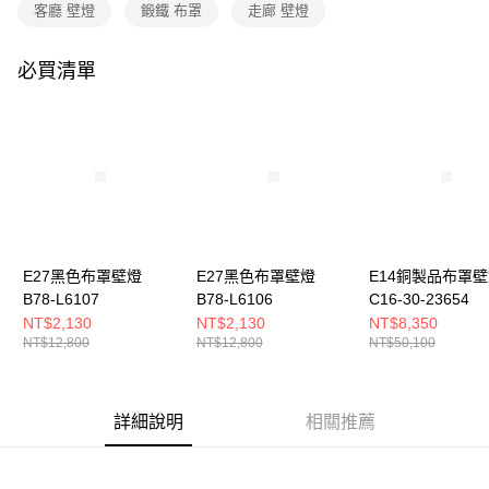
購買商品的店家。未經商家同意取消之訂單仍視為有效，需透過AFTEE先享
客廳 壁燈
鍛鐵 布罩
走廊 壁燈
後付繳納相關費用。
※ 交易是否成功請以「AFTEE先享後付 」之結帳頁面顯示為準，若有關於
是否繳費成功／繳費後需取消欲退款等相關疑問，請聯繫「AFTEE先享後付
必買清單
客戶支援中心」
https://netprotections.freshdesk.com/support/home
【注意事項】
１．透過由恩沛科技股份有限公司提供之「AFTEE先享後付」服務完成之交
易，需依本服務之必要範圍內提供個人資料，並將交易相關給付款項請求債
權轉讓予恩沛科技股份有限公司。
２．關於個人資料處理事宜，請瀏覽以下網址：
https://aftee.tw/terms/#terms3
３．未成年的使用者請事先徵得法定代理人或監護人之同意方可使用
「AFTEE先享後付」，若未經同意申辦者引起之損失，本公司不負相關責
E27黑色布罩壁燈
E27黑色布罩壁燈
E14銅製品布罩
任。
B78-L6107
B78-L6106
C16-30-23654
４．使用「AFTEE先享後付」時，將依據個別帳號之用戶狀況，依本公司即
時審查核予不同之上限額度；若仍有額度不足之情形，本公司將視審查結果
NT$2,130
NT$2,130
NT$8,350
請求用戶進行身份認證。
NT$12,800
NT$12,800
NT$50,100
５．嚴禁一人註冊多個帳號或使用他人資訊註冊。若發現惡意使用之情形，
恩沛科技股份有限公司將有權停止該用戶之使用額度並採取法律行動。
詳細說明
相關推薦