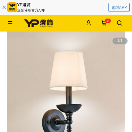
YP燈飾
開啟APP
立刻使用官方APP
0
1
/
1