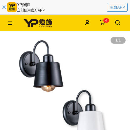
YP燈飾
開啟APP
立刻使用官方APP
0
1
/
1