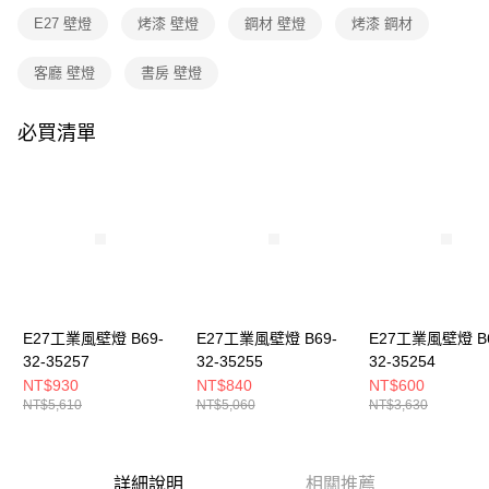
３．收到繳費通知簡訊後14天內，點擊此簡訊中的連結，可透過四大超商／
E27 壁燈
烤漆 壁燈
鋼材 壁燈
烤漆 鋼材
ATM／網路銀行／等多元方式進行付款，方視為交易完成。
※ 請注意：結帳手續完成當下不需立刻繳費，但若您需要取消訂單，請聯絡
購買商品的店家。未經商家同意取消之訂單仍視為有效，需透過AFTEE先享
客廳 壁燈
書房 壁燈
後付繳納相關費用。
※ 交易是否成功請以「AFTEE先享後付 」之結帳頁面顯示為準，若有關於
是否繳費成功／繳費後需取消欲退款等相關疑問，請聯繫「AFTEE先享後付
必買清單
客戶支援中心」
https://netprotections.freshdesk.com/support/home
【注意事項】
１．透過由恩沛科技股份有限公司提供之「AFTEE先享後付」服務完成之交
易，需依本服務之必要範圍內提供個人資料，並將交易相關給付款項請求債
權轉讓予恩沛科技股份有限公司。
２．關於個人資料處理事宜，請瀏覽以下網址：
https://aftee.tw/terms/#terms3
３．未成年的使用者請事先徵得法定代理人或監護人之同意方可使用
「AFTEE先享後付」，若未經同意申辦者引起之損失，本公司不負相關責
E27工業風壁燈 B69-
E27工業風壁燈 B69-
E27工業風壁燈 B6
任。
32-35257
32-35255
32-35254
４．使用「AFTEE先享後付」時，將依據個別帳號之用戶狀況，依本公司即
時審查核予不同之上限額度；若仍有額度不足之情形，本公司將視審查結果
NT$930
NT$840
NT$600
請求用戶進行身份認證。
NT$5,610
NT$5,060
NT$3,630
５．嚴禁一人註冊多個帳號或使用他人資訊註冊。若發現惡意使用之情形，
恩沛科技股份有限公司將有權停止該用戶之使用額度並採取法律行動。
詳細說明
相關推薦