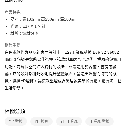
11943790
Apple Pay
商品特色
街口支付
尺寸：寬130mm 高230mm 深180mm
光源：E27 X 1 另計
悠遊付
材質：鋼材烤漆
Google Pay
銷售重點
全盈+PAY
在追求個性與品味的家居設計中，E27工業風壁燈 B56-32-35082
35083 無疑是您的最佳選擇。這款燈具融合了現代工業風格與實用
AFTEE先享後付
功能，為每個空間注入獨特的韻味。無論是用於客廳、書房或餐
相關說明
廳，它的設計都能巧妙地提升整體氛圍，營造出溫馨而時尚的感
【關於「AFTEE先享後付」】
ATM付款
AFTEE先享後付是「在收到商品之後才付款」的支付方式。 讓您購物簡單
覺。選擇YP燈飾，讓這款壁燈成為您居家美學的亮點，點亮每一個
便利好安心！
生活瞬間。
１．簡單：不需註冊會員、不需綁卡、不需儲值。
運送方式
２．便利：只要手機號碼，簡訊認證，即可結帳。
３．安心：先確認商品／服務後，再付款。
新竹貨運宅配
每筆NT$180，滿NT$5,000(含以上)免運費
【「AFTEE先享後付」結帳流程】
相關分類
１．於結帳方式選擇「AFTEE先享後付」後，將跳轉至「AFTEE先享後付」
結帳頁面，進行簡訊認證並確認金額後，即可完成結帳。
YP 壁燈
YP 燈具
YP 工業風
工業風 壁燈
２．訂單成立數日內，您將收到繳費通知簡訊。