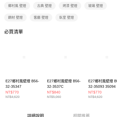
３．收到繳費通知簡訊後14天內，點擊此簡訊中的連結，可透過四大超商／
鄉村風 壁燈
古典 壁燈
烤漆 壁燈
玻璃 壁燈
ATM／網路銀行／等多元方式進行付款，方視為交易完成。
※ 請注意：結帳手續完成當下不需立刻繳費，但若您需要取消訂單，請聯絡
購買商品的店家。未經商家同意取消之訂單仍視為有效，需透過AFTEE先享
鋼材 壁燈
客廳 壁燈
臥室 壁燈
後付繳納相關費用。
※ 交易是否成功請以「AFTEE先享後付 」之結帳頁面顯示為準，若有關於
是否繳費成功／繳費後需取消欲退款等相關疑問，請聯繫「AFTEE先享後付
必買清單
客戶支援中心」
https://netprotections.freshdesk.com/support/home
【注意事項】
１．透過由恩沛科技股份有限公司提供之「AFTEE先享後付」服務完成之交
易，需依本服務之必要範圍內提供個人資料，並將交易相關給付款項請求債
權轉讓予恩沛科技股份有限公司。
２．關於個人資料處理事宜，請瀏覽以下網址：
https://aftee.tw/terms/#terms3
３．未成年的使用者請事先徵得法定代理人或監護人之同意方可使用
「AFTEE先享後付」，若未經同意申辦者引起之損失，本公司不負相關責
E27鄉村風壁燈 B56-
E27鄉村風壁燈 B56-
E27鄉村風壁燈 B5
任。
32-35347
32-3537C
32-35093 35094
４．使用「AFTEE先享後付」時，將依據個別帳號之用戶狀況，依本公司即
時審查核予不同之上限額度；若仍有額度不足之情形，本公司將視審查結果
NT$770
NT$840
NT$770
請求用戶進行身份認證。
NT$4,620
NT$5,060
NT$4,620
５．嚴禁一人註冊多個帳號或使用他人資訊註冊。若發現惡意使用之情形，
恩沛科技股份有限公司將有權停止該用戶之使用額度並採取法律行動。
詳細說明
相關推薦