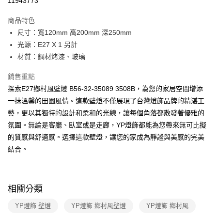
11943773
Apple Pay
商品特色
街口支付
尺寸：寬120mm 高200mm 深250mm
光源：E27 X 1 另計
悠遊付
材質：鋼材烤漆、玻璃
Google Pay
銷售重點
全盈+PAY
探索E27鄉村風壁燈 B56-32-35089 3508B，為您的家居空間增添
一抹溫馨的田園風情。這款壁燈不僅展現了台灣燈飾品牌的精湛工
AFTEE先享後付
藝，更以其獨特的設計和柔和的光線，讓每個角落都散發著優雅的
相關說明
氛圍。無論是客廳、臥室或是走廊，YP燈飾都能為您帶來無可比擬
【關於「AFTEE先享後付」】
ATM付款
AFTEE先享後付是「在收到商品之後才付款」的支付方式。 讓您購物簡單
的質感與舒適感。選擇這款壁燈，讓您的家成為靜謐與美感的完美
便利好安心！
結合。
１．簡單：不需註冊會員、不需綁卡、不需儲值。
運送方式
２．便利：只要手機號碼，簡訊認證，即可結帳。
３．安心：先確認商品／服務後，再付款。
新竹貨運宅配
每筆NT$180，滿NT$5,000(含以上)免運費
【「AFTEE先享後付」結帳流程】
相關分類
１．於結帳方式選擇「AFTEE先享後付」後，將跳轉至「AFTEE先享後付」
結帳頁面，進行簡訊認證並確認金額後，即可完成結帳。
YP燈飾 壁燈
YP燈飾 鄉村風壁燈
YP燈飾 鄉村風
２．訂單成立數日內，您將收到繳費通知簡訊。