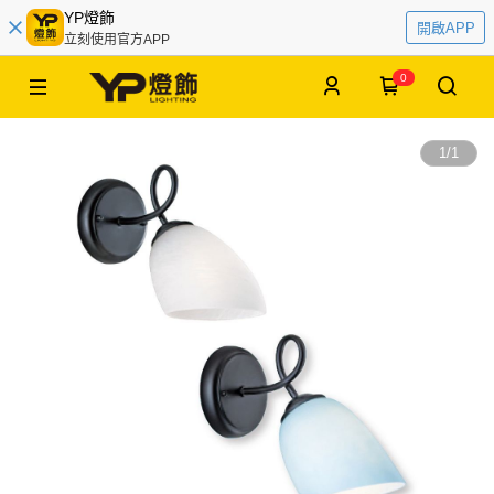
YP燈飾
開啟APP
立刻使用官方APP
0
1
/
1