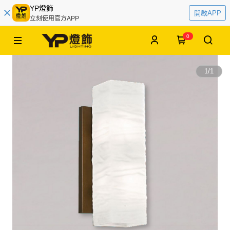
YP燈飾
開啟APP
立刻使用官方APP
0
1
/
1