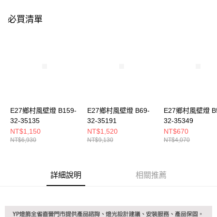
購買商品的店家。未經商家同意取消之訂單仍視為有效，需透過AFTEE先享
後付繳納相關費用。
必買清單
※ 交易是否成功請以「AFTEE先享後付 」之結帳頁面顯示為準，若有關於
是否繳費成功／繳費後需取消欲退款等相關疑問，請聯繫「AFTEE先享後付
客戶支援中心」
https://netprotections.freshdesk.com/support/home
【注意事項】
１．透過由恩沛科技股份有限公司提供之「AFTEE先享後付」服務完成之交
易，需依本服務之必要範圍內提供個人資料，並將交易相關給付款項請求債
權轉讓予恩沛科技股份有限公司。
２．關於個人資料處理事宜，請瀏覽以下網址：
https://aftee.tw/terms/#terms3
３．未成年的使用者請事先徵得法定代理人或監護人之同意方可使用
E27鄉村風壁燈 B159-
E27鄉村風壁燈 B69-
E27鄉村風壁燈 B5
「AFTEE先享後付」，若未經同意申辦者引起之損失，本公司不負相關責
32-35135
32-35191
32-35349
任。
NT$1,150
NT$1,520
NT$670
４．使用「AFTEE先享後付」時，將依據個別帳號之用戶狀況，依本公司即
NT$6,930
NT$9,130
NT$4,070
時審查核予不同之上限額度；若仍有額度不足之情形，本公司將視審查結果
請求用戶進行身份認證。
５．嚴禁一人註冊多個帳號或使用他人資訊註冊。若發現惡意使用之情形，
恩沛科技股份有限公司將有權停止該用戶之使用額度並採取法律行動。
詳細說明
相關推薦