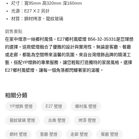
街口支付
尺寸：寬95mm 高320mm 深160mm
光源：E27 X 2 另計
悠遊付
材質：鋼材烤漆、龍紋玻璃
Google Pay
銷售重點
全盈+PAY
在家中增添一絲鄉村風情，E27鄉村風壁燈 B56-32-35331是您理想
的選擇。這款壁燈融合了優雅的設計與實用性，無論是客廳、餐廳
AFTEE先享後付
或走廊，都能為空間帶來溫馨的氛圍。來自台灣燈飾品牌的精湛工
相關說明
藝，搭配YP燈飾的專業服務，讓您輕鬆打造獨特的家居風格。選擇
【關於「AFTEE先享後付」】
ATM付款
AFTEE先享後付是「在收到商品之後才付款」的支付方式。 讓您購物簡單
E27鄉村風壁燈，讓每一個角落都閃耀著家的溫暖。
便利好安心！
１．簡單：不需註冊會員、不需綁卡、不需儲值。
運送方式
２．便利：只要手機號碼，簡訊認證，即可結帳。
３．安心：先確認商品／服務後，再付款。
新竹貨運宅配
相關分類
每筆NT$180，滿NT$5,000(含以上)免運費
【「AFTEE先享後付」結帳流程】
YP燈飾 壁燈
E27 壁燈
鄉村風 壁燈
１．於結帳方式選擇「AFTEE先享後付」後，將跳轉至「AFTEE先享後付」
結帳頁面，進行簡訊認證並確認金額後，即可完成結帳。
２．訂單成立數日內，您將收到繳費通知簡訊。
龍紋玻璃 壁燈
古典 壁燈
烤漆 壁燈
３．收到繳費通知簡訊後14天內，點擊此簡訊中的連結，可透過四大超商／
ATM／網路銀行／等多元方式進行付款，方視為交易完成。
鋼材 壁燈
客廳 壁燈
走廊 壁燈
餐廳 壁燈
※ 請注意：結帳手續完成當下不需立刻繳費，但若您需要取消訂單，請聯絡