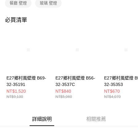
購買商品的店家。未經商家同意取消之訂單仍視為有效，需透過AFTEE先享
餐廳 壁燈
玻璃 壁燈
後付繳納相關費用。
※ 交易是否成功請以「AFTEE先享後付 」之結帳頁面顯示為準，若有關於
是否繳費成功／繳費後需取消欲退款等相關疑問，請聯繫「AFTEE先享後付
必買清單
客戶支援中心」
https://netprotections.freshdesk.com/support/home
【注意事項】
１．透過由恩沛科技股份有限公司提供之「AFTEE先享後付」服務完成之交
易，需依本服務之必要範圍內提供個人資料，並將交易相關給付款項請求債
權轉讓予恩沛科技股份有限公司。
２．關於個人資料處理事宜，請瀏覽以下網址：
https://aftee.tw/terms/#terms3
３．未成年的使用者請事先徵得法定代理人或監護人之同意方可使用
「AFTEE先享後付」，若未經同意申辦者引起之損失，本公司不負相關責
E27鄉村風壁燈 B69-
E27鄉村風壁燈 B56-
E27鄉村風壁燈 B5
任。
32-35191
32-3537C
32-35353
４．使用「AFTEE先享後付」時，將依據個別帳號之用戶狀況，依本公司即
時審查核予不同之上限額度；若仍有額度不足之情形，本公司將視審查結果
NT$1,520
NT$840
NT$670
請求用戶進行身份認證。
NT$9,130
NT$5,060
NT$4,070
５．嚴禁一人註冊多個帳號或使用他人資訊註冊。若發現惡意使用之情形，
恩沛科技股份有限公司將有權停止該用戶之使用額度並採取法律行動。
詳細說明
相關推薦