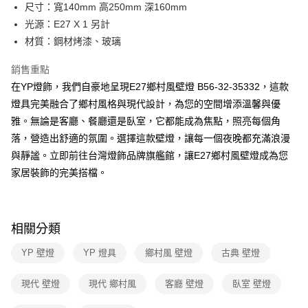
街口支付
尺寸：寬140mm 高250mm 深160mm
光源：E27 X 1 另計
悠遊付
材質：鋼材烤漆、玻璃
Google Pay
銷售重點
全盈+PAY
在YP燈飾，我們自豪地呈現E27鄉村風壁燈 B56-32-35332，這款
燈具完美融合了鄉村風格與現代設計，為您的空間增添溫馨與優
AFTEE先享後付
雅。無論是客廳、餐廳還是臥室，它都能成為焦點，照亮每個角
相關說明
落，營造出舒適的氛圍。選擇這款壁燈，讓每一個夜晚都充滿浪漫
【關於「AFTEE先享後付」】
ATM付款
AFTEE先享後付是「在收到商品之後才付款」的支付方式。 讓您購物簡單
與靜謐。立即前往台灣燈飾品牌旗艦館，讓E27鄉村風壁燈成為您
便利好安心！
家居裝飾的完美搭檔。
１．簡單：不需註冊會員、不需綁卡、不需儲值。
運送方式
２．便利：只要手機號碼，簡訊認證，即可結帳。
３．安心：先確認商品／服務後，再付款。
新竹貨運宅配
每筆NT$180，滿NT$5,000(含以上)免運費
【「AFTEE先享後付」結帳流程】
相關分類
１．於結帳方式選擇「AFTEE先享後付」後，將跳轉至「AFTEE先享後付」
結帳頁面，進行簡訊認證並確認金額後，即可完成結帳。
YP 壁燈
YP 燈具
鄉村風 壁燈
古典 壁燈
２．訂單成立數日內，您將收到繳費通知簡訊。
３．收到繳費通知簡訊後14天內，點擊此簡訊中的連結，可透過四大超商／
現代 壁燈
現代 鄉村風
客廳 壁燈
臥室 壁燈
ATM／網路銀行／等多元方式進行付款，方視為交易完成。
※ 請注意：結帳手續完成當下不需立刻繳費，但若您需要取消訂單，請聯絡