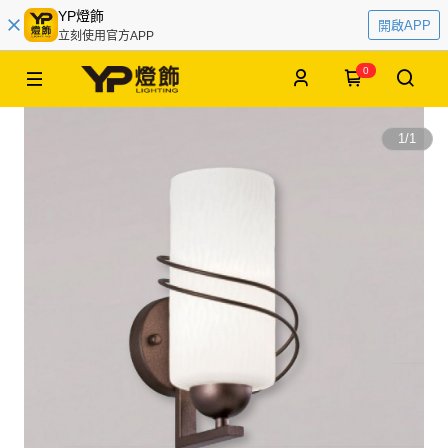
YP燈飾
開啟APP
立刻使用官方APP
0
1
/
1