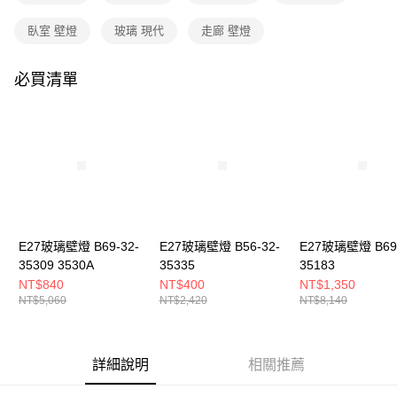
購買商品的店家。未經商家同意取消之訂單仍視為有效，需透過AFTEE先享
後付繳納相關費用。
臥室 壁燈
玻璃 現代
走廊 壁燈
※ 交易是否成功請以「AFTEE先享後付 」之結帳頁面顯示為準，若有關於
是否繳費成功／繳費後需取消欲退款等相關疑問，請聯繫「AFTEE先享後付
客戶支援中心」
https://netprotections.freshdesk.com/support/home
必買清單
【注意事項】
１．透過由恩沛科技股份有限公司提供之「AFTEE先享後付」服務完成之交
易，需依本服務之必要範圍內提供個人資料，並將交易相關給付款項請求債
權轉讓予恩沛科技股份有限公司。
２．關於個人資料處理事宜，請瀏覽以下網址：
https://aftee.tw/terms/#terms3
３．未成年的使用者請事先徵得法定代理人或監護人之同意方可使用
「AFTEE先享後付」，若未經同意申辦者引起之損失，本公司不負相關責
任。
４．使用「AFTEE先享後付」時，將依據個別帳號之用戶狀況，依本公司即
E27玻璃壁燈 B69-32-
E27玻璃壁燈 B56-32-
E27玻璃壁燈 B69-
時審查核予不同之上限額度；若仍有額度不足之情形，本公司將視審查結果
35309 3530A
35335
35183
請求用戶進行身份認證。
NT$840
NT$400
NT$1,350
５．嚴禁一人註冊多個帳號或使用他人資訊註冊。若發現惡意使用之情形，
NT$5,060
NT$2,420
NT$8,140
恩沛科技股份有限公司將有權停止該用戶之使用額度並採取法律行動。
詳細說明
相關推薦