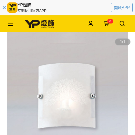
YP燈飾
開啟APP
立刻使用官方APP
0
1
/
1