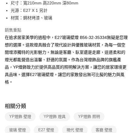
街口支付
尺寸：寬210mm 高220mm 深80mm
光源：E27 X 1 另計
悠遊付
材質：鋼材烤漆、玻璃
Google Pay
銷售重點
全盈+PAY
在追求居家美學的過程中，E27玻璃壁燈 B56-32-35334無疑是您理
想的選擇。這款燈具融合了現代設計與優雅玻璃材質，為每一個空
AFTEE先享後付
間增添獨特的光影魅力。無論是客廳、臥室還是走廊，這道柔和的
相關說明
燈光都能營造出溫馨、舒適的氛圍。作為台灣燈飾品牌的旗艦產
【關於「AFTEE先享後付」】
ATM付款
AFTEE先享後付是「在收到商品之後才付款」的支付方式。 讓您購物簡單
品，YP燈飾致力於提供高品質的照明解決方案，讓您的居家環境更
便利好安心！
具品味。選擇E27玻璃壁燈，讓您的家散發出無可比擬的魅力與風
１．簡單：不需註冊會員、不需綁卡、不需儲值。
運送方式
２．便利：只要手機號碼，簡訊認證，即可結帳。
格。
３．安心：先確認商品／服務後，再付款。
新竹貨運宅配
每筆NT$180，滿NT$5,000(含以上)免運費
【「AFTEE先享後付」結帳流程】
１．於結帳方式選擇「AFTEE先享後付」後，將跳轉至「AFTEE先享後付」
相關分類
結帳頁面，進行簡訊認證並確認金額後，即可完成結帳。
２．訂單成立數日內，您將收到繳費通知簡訊。
YP燈飾 壁燈
YP燈飾 燈具
YP燈飾 照明
３．收到繳費通知簡訊後14天內，點擊此簡訊中的連結，可透過四大超商／
ATM／網路銀行／等多元方式進行付款，方視為交易完成。
※ 請注意：結帳手續完成當下不需立刻繳費，但若您需要取消訂單，請聯絡
玻璃 壁燈
E27 壁燈
現代 壁燈
客廳 壁燈