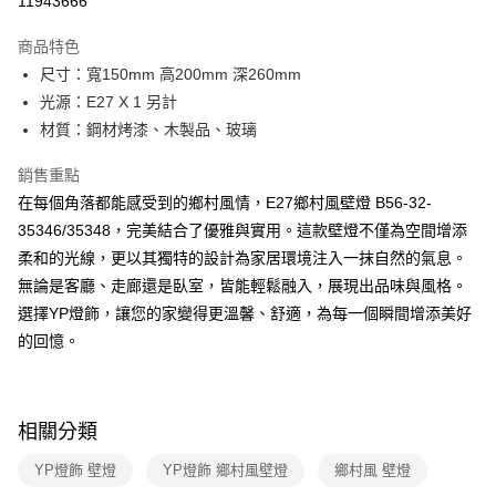
11943666
Apple Pay
商品特色
街口支付
尺寸：寬150mm 高200mm 深260mm
光源：E27 X 1 另計
悠遊付
材質：鋼材烤漆、木製品、玻璃
Google Pay
銷售重點
全盈+PAY
在每個角落都能感受到的鄉村風情，E27鄉村風壁燈 B56-32-
35346/35348，完美結合了優雅與實用。這款壁燈不僅為空間增添
AFTEE先享後付
柔和的光線，更以其獨特的設計為家居環境注入一抹自然的氣息。
相關說明
無論是客廳、走廊還是臥室，皆能輕鬆融入，展現出品味與風格。
【關於「AFTEE先享後付」】
ATM付款
AFTEE先享後付是「在收到商品之後才付款」的支付方式。 讓您購物簡單
選擇YP燈飾，讓您的家變得更溫馨、舒適，為每一個瞬間增添美好
便利好安心！
的回憶。
１．簡單：不需註冊會員、不需綁卡、不需儲值。
運送方式
２．便利：只要手機號碼，簡訊認證，即可結帳。
３．安心：先確認商品／服務後，再付款。
新竹貨運宅配
每筆NT$180，滿NT$5,000(含以上)免運費
【「AFTEE先享後付」結帳流程】
相關分類
１．於結帳方式選擇「AFTEE先享後付」後，將跳轉至「AFTEE先享後付」
結帳頁面，進行簡訊認證並確認金額後，即可完成結帳。
YP燈飾 壁燈
YP燈飾 鄉村風壁燈
鄉村風 壁燈
２．訂單成立數日內，您將收到繳費通知簡訊。