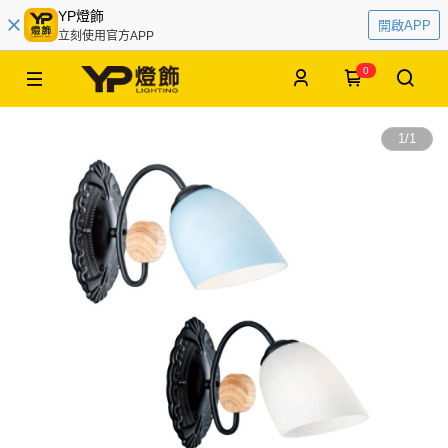
YP燈飾
開啟APP
立刻使用官方APP
0
1
/
1