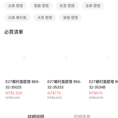
３．收到繳費通知簡訊後14天內，點擊此簡訊中的連結，可透過四大超商／
古典 壁燈
客廳 壁燈
臥室 壁燈
走廊 壁燈
ATM／網路銀行／等多元方式進行付款，方視為交易完成。
※ 請注意：結帳手續完成當下不需立刻繳費，但若您需要取消訂單，請聯絡
購買商品的店家。未經商家同意取消之訂單仍視為有效，需透過AFTEE先享
古典 鄉村風
木質 壁燈
玻璃 壁燈
後付繳納相關費用。
※ 交易是否成功請以「AFTEE先享後付 」之結帳頁面顯示為準，若有關於
是否繳費成功／繳費後需取消欲退款等相關疑問，請聯繫「AFTEE先享後付
必買清單
客戶支援中心」
https://netprotections.freshdesk.com/support/home
【注意事項】
１．透過由恩沛科技股份有限公司提供之「AFTEE先享後付」服務完成之交
易，需依本服務之必要範圍內提供個人資料，並將交易相關給付款項請求債
權轉讓予恩沛科技股份有限公司。
２．關於個人資料處理事宜，請瀏覽以下網址：
https://aftee.tw/terms/#terms3
３．未成年的使用者請事先徵得法定代理人或監護人之同意方可使用
「AFTEE先享後付」，若未經同意申辦者引起之損失，本公司不負相關責
E27鄉村風壁燈 B69-
E27鄉村風壁燈 B56-
E27鄉村風壁燈 B5
任。
32-35025
32-35333
32-3534B
４．使用「AFTEE先享後付」時，將依據個別帳號之用戶狀況，依本公司即
時審查核予不同之上限額度；若仍有額度不足之情形，本公司將視審查結果
NT$1,520
NT$770
NT$670
請求用戶進行身份認證。
NT$9,130
NT$4,620
NT$4,070
５．嚴禁一人註冊多個帳號或使用他人資訊註冊。若發現惡意使用之情形，
恩沛科技股份有限公司將有權停止該用戶之使用額度並採取法律行動。
詳細說明
相關推薦