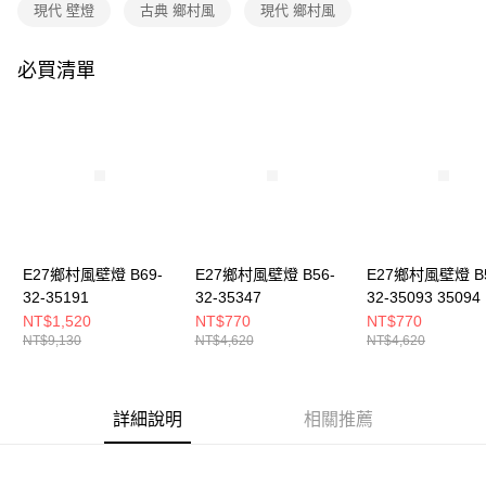
購買商品的店家。未經商家同意取消之訂單仍視為有效，需透過AFTEE先享
現代 壁燈
古典 鄉村風
現代 鄉村風
後付繳納相關費用。
※ 交易是否成功請以「AFTEE先享後付 」之結帳頁面顯示為準，若有關於
是否繳費成功／繳費後需取消欲退款等相關疑問，請聯繫「AFTEE先享後付
必買清單
客戶支援中心」
https://netprotections.freshdesk.com/support/home
【注意事項】
１．透過由恩沛科技股份有限公司提供之「AFTEE先享後付」服務完成之交
易，需依本服務之必要範圍內提供個人資料，並將交易相關給付款項請求債
權轉讓予恩沛科技股份有限公司。
２．關於個人資料處理事宜，請瀏覽以下網址：
https://aftee.tw/terms/#terms3
３．未成年的使用者請事先徵得法定代理人或監護人之同意方可使用
「AFTEE先享後付」，若未經同意申辦者引起之損失，本公司不負相關責
E27鄉村風壁燈 B69-
E27鄉村風壁燈 B56-
E27鄉村風壁燈 B5
任。
32-35191
32-35347
32-35093 35094
４．使用「AFTEE先享後付」時，將依據個別帳號之用戶狀況，依本公司即
時審查核予不同之上限額度；若仍有額度不足之情形，本公司將視審查結果
NT$1,520
NT$770
NT$770
請求用戶進行身份認證。
NT$9,130
NT$4,620
NT$4,620
５．嚴禁一人註冊多個帳號或使用他人資訊註冊。若發現惡意使用之情形，
恩沛科技股份有限公司將有權停止該用戶之使用額度並採取法律行動。
詳細說明
相關推薦