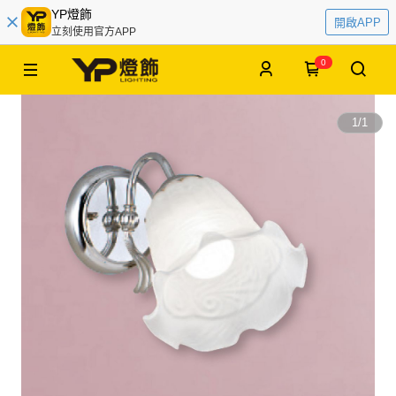
YP燈飾
開啟APP
立刻使用官方APP
0
1
/
1