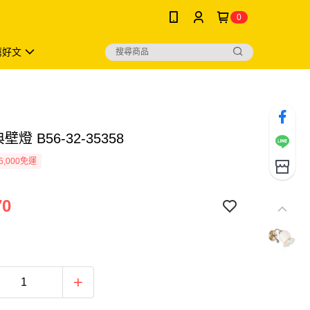
0
薦好文
壁燈 B56-32-35358
5,000免運
70