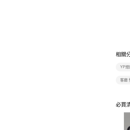
相關
YP燈
客廳 
必買