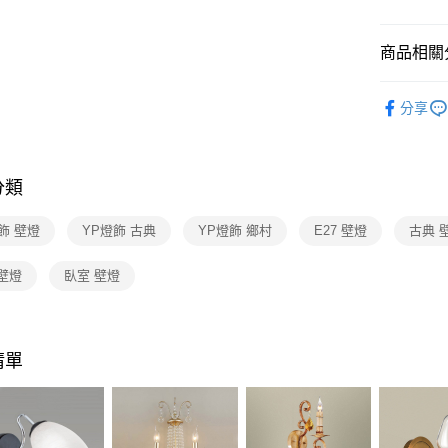
【關於「A
ATM付款
AFTEE
便利好安
商品相關分
１．簡單
２．便利
運送方式
壁燈系列
３．安心
分享
新竹貨運
【「AFT
每筆NT$1
１．於結帳
付」結帳
分類
２．訂單
３．收到繳
／ATM／
飾 壁燈
YP燈飾 古典
YP燈飾 鄉村
E27 壁燈
古典 
※ 請注意
絡購買商品
壁燈
臥室 壁燈
先享後付
※ 交易是
是否繳費成
付客戶支
清單
【注意事
１．透過由
交易，需
求債權轉
２．關於