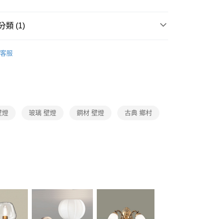
FTEE先享後付」】
先享後付是「在收到商品之後才付款」的支付方式。 讓您購物簡單
心！
類 (1)
：不需註冊會員、不需綁卡、不需儲值。
：只要手機號碼，簡訊認證，即可結帳。
古典鄉村風格壁燈
：先確認商品／服務後，再付款。
客服
宅配
EE先享後付」結帳流程】
80，滿NT$5,000(含以上)免運費
方式選擇「AFTEE先享後付」後，將跳轉至「AFTEE先享後
頁面，進行簡訊認證並確認金額後，即可完成結帳。
成立數日內，您將收到繳費通知簡訊。
費通知簡訊後14天內，點擊此簡訊中的連結，可透過四大超商
網路銀行／等多元方式進行付款，方視為交易完成。
壁燈
玻璃 壁燈
鋼材 壁燈
古典 鄉村
：結帳手續完成當下不需立刻繳費，但若您需要取消訂單，請聯
的店家。未經商家同意取消之訂單仍視為有效，需透過AFTEE
繳納相關費用。
否成功請以「AFTEE先享後付 」之結帳頁面顯示為準，若有關於
功／繳費後需取消欲退款等相關疑問，請聯繫「AFTEE先享後
援中心」
https://netprotections.freshdesk.com/support/home
項】
恩沛科技股份有限公司提供之「AFTEE先享後付」服務完成之
依本服務之必要範圍內提供個人資料，並將交易相關給付款項請
讓予恩沛科技股份有限公司。
個人資料處理事宜，請瀏覽以下網址：