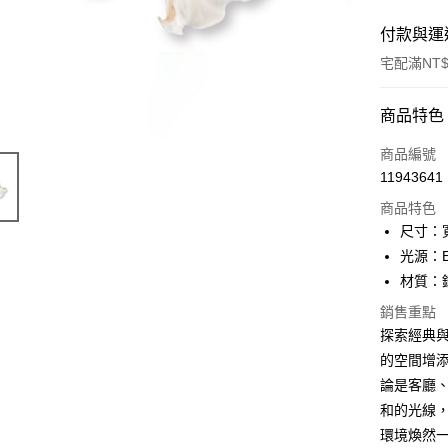
付款與運
宅配滿NT$
付款方式
商品特色
信用卡一
商品編號
11943641
LINE Pay
商品特色
Apple Pay
尺寸：寬
光源：E
街口支付
材質：
悠遊付
銷售重點
探索經典與現
Google Pa
的空間增
全盈+PAY
論是客廳
AFTEE先
和的光線
相關說明
環境煥然