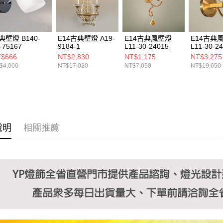
https://aft
３．未成
「AFTE
任。
典壁燈 B140-
E14古典壁燈 A19-
E14古典風壁燈
E14古典
４．使用「
-75167
9184-1
L11-30-24015
L11-30-2
即時審查
$666
NT$2,830
NT$1,175
NT$3,275
結果請求
$4,000
NT$17,020
NT$7,050
NT$19,650
５．嚴禁
形，恩沛
動。
說明
相關推薦