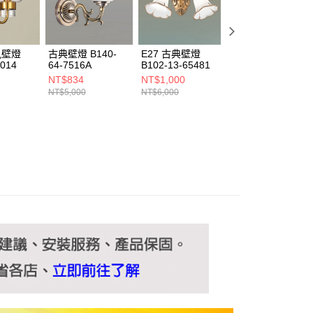
ee.tw/terms/#terms3
年的使用者請事先徵得法定代理人或監護人之同意方可使用
E先享後付」，若未經同意申辦者引起之損失，本公司不負相關責
風壁燈
古典壁燈 B140-
E27 古典壁燈
E27 古典壁燈
AFTEE先享後付」時，將依據個別帳號之用戶狀況，依本公司
4014
64-7516A
B102-13-65481
C03-13-65577
核予不同之上限額度；若仍有額度不足之情形，本公司將視審查
NT$834
NT$1,000
NT$2,250
用戶進行身份認證。
NT$5,000
NT$6,000
NT$13,500
一人註冊多個帳號或使用他人資訊註冊。若發現惡意使用之情
科技股份有限公司將有權停止該用戶之使用額度並採取法律行