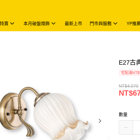
特賣
本月破盤燈飾
最新上市
門市與服務
YP推
E27古典
宅配滿NT$
NT$4,070
NT$6
數量