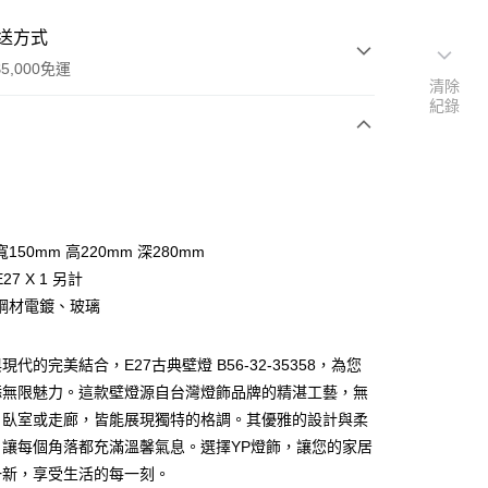
送方式
5,000免運
清除
紀錄
次付款
150mm 高220mm 深280mm
27 X 1 另計
鋼材電鍍、玻璃
代的完美結合，E27古典壁燈 B56-32-35358，為您
y
添無限魅力。這款壁燈源自台灣燈飾品牌的精湛工藝，無
、臥室或走廊，皆能展現獨特的格調。其優雅的設計與柔
享後付
，讓每個角落都充滿溫馨氣息。選擇YP燈飾，讓您的家居
一新，享受生活的每一刻。