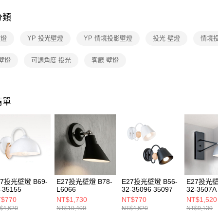
１．透過由
交易，需
分類
求債權轉
２．關於
壁燈
YP 投光壁燈
YP 情境投影壁燈
投光 壁燈
https://aft
情境投
３．未成
「AFTE
壁燈
可調角度 投光
客廳 壁燈
任。
４．使用「
即時審查
結果請求
５．嚴禁
清單
形，恩沛
動。
27投光壁燈 B69-
E27投光壁燈 B78-
E27投光壁燈 B56-
E27投光壁
-35155
L6066
32-35096 35097
32-3507A
$770
NT$1,730
NT$770
NT$1,520
$4,620
NT$10,400
NT$4,620
NT$9,130