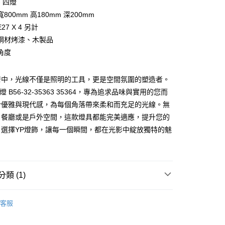
 - 四燈
800mm 高180mm 深200mm
享後付
27 X 4 另計
FTEE先享後付」】
鋼材烤漆、木製品
先享後付是「在收到商品之後才付款」的支付方式。 讓您購物簡單
角度
心！
：不需註冊會員、不需綁卡、不需儲值。
：只要手機號碼，簡訊認證，即可結帳。
居中，光線不僅是照明的工具，更是空間氛圍的塑造者。
：先確認商品／服務後，再付款。
燈 B56-32-35363 35364，專為追求品味與實用的您而
宅配
EE先享後付」結帳流程】
合優雅與現代感，為每個角落帶來柔和而充足的光線。無
80，滿NT$5,000(含以上)免運費
方式選擇「AFTEE先享後付」後，將跳轉至「AFTEE先享後
、餐廳或是戶外空間，這款燈具都能完美適應，提升您的
頁面，進行簡訊認證並確認金額後，即可完成結帳。
成立數日內，您將收到繳費通知簡訊。
。選擇YP燈飾，讓每一個瞬間，都在光影中綻放獨特的魅
費通知簡訊後14天內，點擊此簡訊中的連結，可透過四大超商
網路銀行／等多元方式進行付款，方視為交易完成。
：結帳手續完成當下不需立刻繳費，但若您需要取消訂單，請聯
的店家。未經商家同意取消之訂單仍視為有效，需透過AFTEE
繳納相關費用。
類 (1)
否成功請以「AFTEE先享後付 」之結帳頁面顯示為準，若有關於
功／繳費後需取消欲退款等相關疑問，請聯繫「AFTEE先享後
LED壁燈、上下投光情境投影壁燈
援中心」
https://netprotections.freshdesk.com/support/home
客服
項】