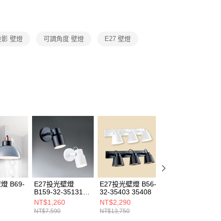
恩沛科技股份有限公司提供之「AFTEE先享後付」服務完成之
依本服務之必要範圍內提供個人資料，並將交易相關給付款項請
讓予恩沛科技股份有限公司。
個人資料處理事宜，請瀏覽以下網址：
ee.tw/terms/#terms3
影 壁燈
可調角度 壁燈
E27 壁燈
年的使用者請事先徵得法定代理人或監護人之同意方可使用
E先享後付」，若未經同意申辦者引起之損失，本公司不負相關責
AFTEE先享後付」時，將依據個別帳號之用戶狀況，依本公司
核予不同之上限額度；若仍有額度不足之情形，本公司將視審查
用戶進行身份認證。
一人註冊多個帳號或使用他人資訊註冊。若發現惡意使用之情
科技股份有限公司將有權停止該用戶之使用額度並採取法律行
燈 B69-
E27投光壁燈
E27投光壁燈 B56-
E27投光壁燈 B69
B159-32-35131
32-35403 35408
32-35268
35132
NT$1,260
NT$2,290
NT$930
NT$7,590
NT$13,750
NT$5,610