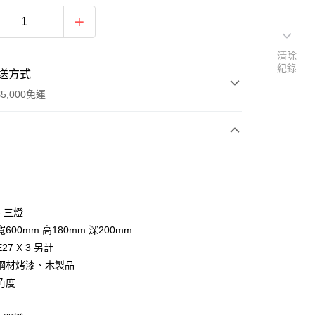
清除
紀錄
送方式
5,000免運
次付款
 - 三燈
600mm 高180mm 深200mm
27 X 3 另計
鋼材烤漆、木製品
角度
y