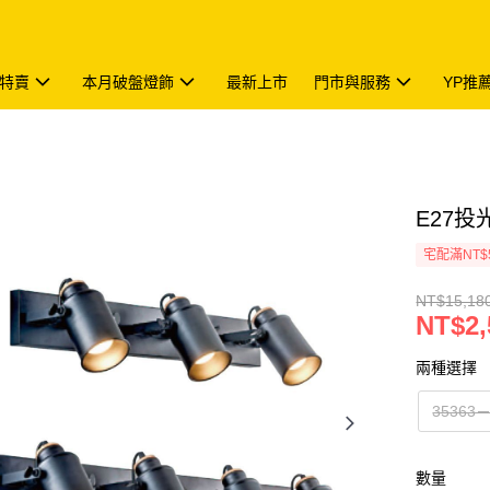
特賣
本月破盤燈飾
最新上市
門市與服務
YP推
E27投光
宅配滿NT$
NT$15,18
NT$2,
兩種選擇
35363
數量