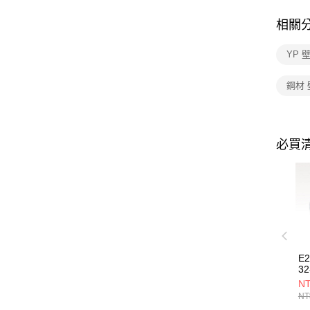
相關
YP 
鋼材 
必買
E
32
NT
NT