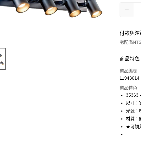
付款與運
宅配滿NT$
付款方式
商品特色
信用卡一
商品編號
11943614
LINE Pay
商品特色
Apple Pay
35363
尺寸：寬
街口支付
光源：E
悠遊付
材質：
★可調
Google Pa
全盈+PAY