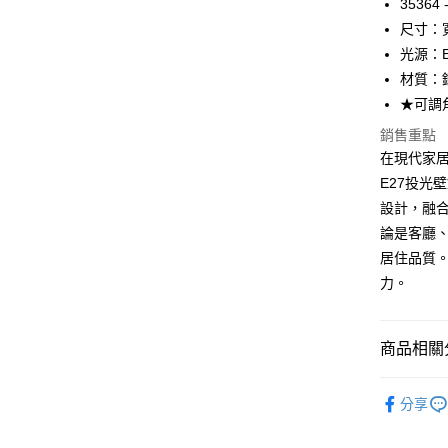
35364
尺寸：寬
AFTEE先
光源：E
相關說明
【關於「A
材質：
ATM付款
AFTEE
★可調
便利好安
１．簡單
銷售重點
２．便利
運送方式
在現代家
３．安心
E27投光壁
新竹貨運
【「AFT
設計，融
每筆NT$1
１．於結帳
論是客廳
付」結帳
２．訂單
居住品質
３．收到繳
力。
／ATM／
※ 請注意
絡購買商品
先享後付
商品相關分
※ 交易是
是否繳費成
壁燈系列
付客戶支
分享
【注意事