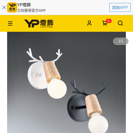
YP燈飾
開啟APP
立刻使用官方APP
0
1
/
1