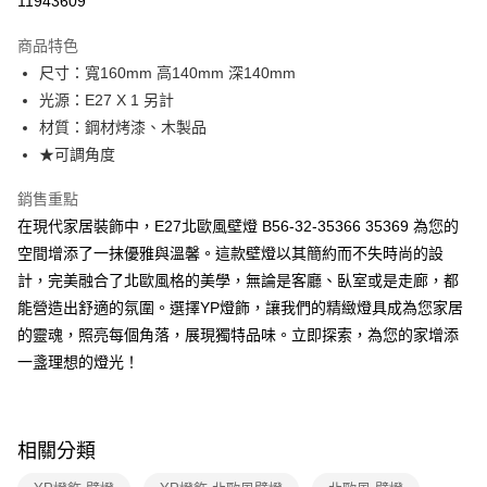
11943609
Apple Pay
商品特色
街口支付
尺寸：寬160mm 高140mm 深140mm
光源：E27 X 1 另計
悠遊付
材質：鋼材烤漆、木製品
Google Pay
★可調角度
全盈+PAY
銷售重點
在現代家居裝飾中，E27北歐風壁燈 B56-32-35366 35369 為您的
AFTEE先享後付
空間增添了一抹優雅與溫馨。這款壁燈以其簡約而不失時尚的設
相關說明
計，完美融合了北歐風格的美學，無論是客廳、臥室或是走廊，都
【關於「AFTEE先享後付」】
ATM付款
AFTEE先享後付是「在收到商品之後才付款」的支付方式。 讓您購物簡單
能營造出舒適的氛圍。選擇YP燈飾，讓我們的精緻燈具成為您家居
便利好安心！
的靈魂，照亮每個角落，展現獨特品味。立即探索，為您的家增添
１．簡單：不需註冊會員、不需綁卡、不需儲值。
運送方式
２．便利：只要手機號碼，簡訊認證，即可結帳。
一盞理想的燈光！
３．安心：先確認商品／服務後，再付款。
新竹貨運宅配
每筆NT$180，滿NT$5,000(含以上)免運費
【「AFTEE先享後付」結帳流程】
１．於結帳方式選擇「AFTEE先享後付」後，將跳轉至「AFTEE先享後付」
相關分類
結帳頁面，進行簡訊認證並確認金額後，即可完成結帳。
２．訂單成立數日內，您將收到繳費通知簡訊。