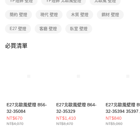
YP燈飾 壁燈
YP燈飾 北歐風壁燈
北歐風 壁燈
３．收到繳費通知簡訊後14天內，點擊此簡訊中的連結，可透過四大超商／
ATM／網路銀行／等多元方式進行付款，方視為交易完成。
※ 請注意：結帳手續完成當下不需立刻繳費，但若您需要取消訂單，請聯絡
簡約 壁燈
現代 壁燈
木質 壁燈
鋼材 壁燈
購買商品的店家。未經商家同意取消之訂單仍視為有效，需透過AFTEE先享
後付繳納相關費用。
E27 壁燈
客廳 壁燈
臥室 壁燈
※ 交易是否成功請以「AFTEE先享後付 」之結帳頁面顯示為準，若有關於
是否繳費成功／繳費後需取消欲退款等相關疑問，請聯繫「AFTEE先享後付
客戶支援中心」
https://netprotections.freshdesk.com/support/home
必買清單
【注意事項】
１．透過由恩沛科技股份有限公司提供之「AFTEE先享後付」服務完成之交
易，需依本服務之必要範圍內提供個人資料，並將交易相關給付款項請求債
權轉讓予恩沛科技股份有限公司。
２．關於個人資料處理事宜，請瀏覽以下網址：
https://aftee.tw/terms/#terms3
３．未成年的使用者請事先徵得法定代理人或監護人之同意方可使用
「AFTEE先享後付」，若未經同意申辦者引起之損失，本公司不負相關責
任。
４．使用「AFTEE先享後付」時，將依據個別帳號之用戶狀況，依本公司即
E27北歐風壁燈 B56-
E27北歐風壁燈 B64-
E27北歐風壁燈 B5
時審查核予不同之上限額度；若仍有額度不足之情形，本公司將視審查結果
32-35084
32-35329
32-35394 35397
請求用戶進行身份認證。
3539A
NT$670
NT$1,410
NT$840
５．嚴禁一人註冊多個帳號或使用他人資訊註冊。若發現惡意使用之情形，
NT$4,070
NT$8,470
NT$5,060
恩沛科技股份有限公司將有權停止該用戶之使用額度並採取法律行動。