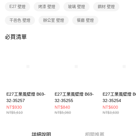
３．收到繳費通知簡訊後14天內，點擊此簡訊中的連結，可透過四大超商／
E27 壁燈
烤漆 壁燈
玻璃 壁燈
鋼材 壁燈
ATM／網路銀行／等多元方式進行付款，方視為交易完成。
※ 請注意：結帳手續完成當下不需立刻繳費，但若您需要取消訂單，請聯絡
購買商品的店家。未經商家同意取消之訂單仍視為有效，需透過AFTEE先享
干邑色 壁燈
辦公室 壁燈
餐廳 壁燈
後付繳納相關費用。
※ 交易是否成功請以「AFTEE先享後付 」之結帳頁面顯示為準，若有關於
是否繳費成功／繳費後需取消欲退款等相關疑問，請聯繫「AFTEE先享後付
必買清單
客戶支援中心」
https://netprotections.freshdesk.com/support/home
【注意事項】
１．透過由恩沛科技股份有限公司提供之「AFTEE先享後付」服務完成之交
易，需依本服務之必要範圍內提供個人資料，並將交易相關給付款項請求債
權轉讓予恩沛科技股份有限公司。
２．關於個人資料處理事宜，請瀏覽以下網址：
https://aftee.tw/terms/#terms3
３．未成年的使用者請事先徵得法定代理人或監護人之同意方可使用
「AFTEE先享後付」，若未經同意申辦者引起之損失，本公司不負相關責
E27工業風壁燈 B69-
E27工業風壁燈 B69-
E27工業風壁燈 B6
任。
32-35257
32-35255
32-35254
４．使用「AFTEE先享後付」時，將依據個別帳號之用戶狀況，依本公司即
時審查核予不同之上限額度；若仍有額度不足之情形，本公司將視審查結果
NT$930
NT$840
NT$600
請求用戶進行身份認證。
NT$5,610
NT$5,060
NT$3,630
５．嚴禁一人註冊多個帳號或使用他人資訊註冊。若發現惡意使用之情形，
恩沛科技股份有限公司將有權停止該用戶之使用額度並採取法律行動。
詳細說明
相關推薦