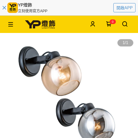
YP燈飾
開啟APP
立刻使用官方APP
0
1
/
1