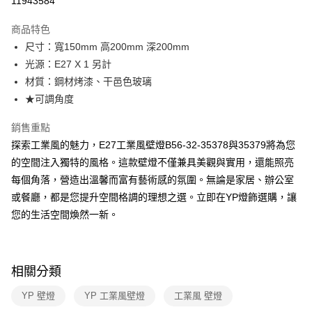
11943584
Apple Pay
商品特色
街口支付
尺寸：寬150mm 高200mm 深200mm
光源：E27 X 1 另計
悠遊付
材質：鋼材烤漆、干邑色玻璃
Google Pay
★可調角度
全盈+PAY
銷售重點
探索工業風的魅力，E27工業風壁燈B56-32-35378與35379將為您
AFTEE先享後付
的空間注入獨特的風格。這款壁燈不僅兼具美觀與實用，還能照亮
相關說明
每個角落，營造出溫馨而富有藝術感的氛圍。無論是家居、辦公室
【關於「AFTEE先享後付」】
ATM付款
AFTEE先享後付是「在收到商品之後才付款」的支付方式。 讓您購物簡單
或餐廳，都是您提升空間格調的理想之選。立即在YP燈飾選購，讓
便利好安心！
您的生活空間煥然一新。
１．簡單：不需註冊會員、不需綁卡、不需儲值。
運送方式
２．便利：只要手機號碼，簡訊認證，即可結帳。
３．安心：先確認商品／服務後，再付款。
新竹貨運宅配
每筆NT$180，滿NT$5,000(含以上)免運費
【「AFTEE先享後付」結帳流程】
相關分類
１．於結帳方式選擇「AFTEE先享後付」後，將跳轉至「AFTEE先享後付」
結帳頁面，進行簡訊認證並確認金額後，即可完成結帳。
YP 壁燈
YP 工業風壁燈
工業風 壁燈
２．訂單成立數日內，您將收到繳費通知簡訊。