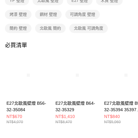
YP 壁燈
北歐風 壁燈
E27 壁燈
木質 壁燈
３．收到繳費通知簡訊後14天內，點擊此簡訊中的連結，可透過四大超商／
ATM／網路銀行／等多元方式進行付款，方視為交易完成。
※ 請注意：結帳手續完成當下不需立刻繳費，但若您需要取消訂單，請聯絡
烤漆 壁燈
鋼材 壁燈
可調角度 壁燈
購買商品的店家。未經商家同意取消之訂單仍視為有效，需透過AFTEE先享
後付繳納相關費用。
簡約 壁燈
北歐風 簡約
北歐風 可調角度
※ 交易是否成功請以「AFTEE先享後付 」之結帳頁面顯示為準，若有關於
是否繳費成功／繳費後需取消欲退款等相關疑問，請聯繫「AFTEE先享後付
客戶支援中心」
https://netprotections.freshdesk.com/support/home
必買清單
【注意事項】
１．透過由恩沛科技股份有限公司提供之「AFTEE先享後付」服務完成之交
易，需依本服務之必要範圍內提供個人資料，並將交易相關給付款項請求債
權轉讓予恩沛科技股份有限公司。
２．關於個人資料處理事宜，請瀏覽以下網址：
https://aftee.tw/terms/#terms3
３．未成年的使用者請事先徵得法定代理人或監護人之同意方可使用
「AFTEE先享後付」，若未經同意申辦者引起之損失，本公司不負相關責
任。
４．使用「AFTEE先享後付」時，將依據個別帳號之用戶狀況，依本公司即
E27北歐風壁燈 B56-
E27北歐風壁燈 B64-
E27北歐風壁燈 B5
時審查核予不同之上限額度；若仍有額度不足之情形，本公司將視審查結果
32-35084
32-35329
32-35394 35397
請求用戶進行身份認證。
3539A
NT$670
NT$1,410
NT$840
５．嚴禁一人註冊多個帳號或使用他人資訊註冊。若發現惡意使用之情形，
NT$4,070
NT$8,470
NT$5,060
恩沛科技股份有限公司將有權停止該用戶之使用額度並採取法律行動。