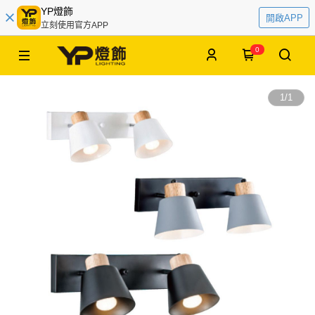
YP燈飾
開啟APP
立刻使用官方APP
0
1
/
1