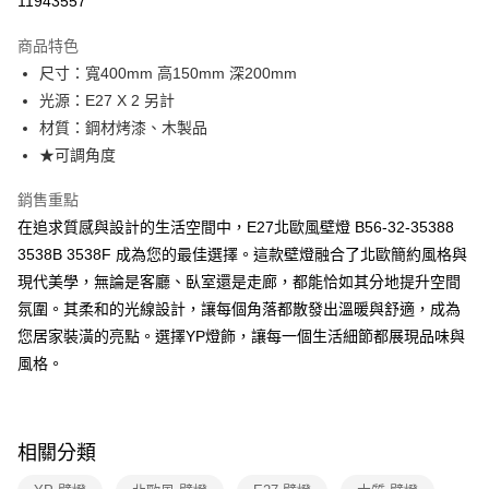
11943557
Apple Pay
商品特色
街口支付
尺寸：寬400mm 高150mm 深200mm
光源：E27 X 2 另計
悠遊付
材質：鋼材烤漆、木製品
Google Pay
★可調角度
全盈+PAY
銷售重點
在追求質感與設計的生活空間中，E27北歐風壁燈 B56-32-35388
AFTEE先享後付
3538B 3538F 成為您的最佳選擇。這款壁燈融合了北歐簡約風格與
相關說明
現代美學，無論是客廳、臥室還是走廊，都能恰如其分地提升空間
【關於「AFTEE先享後付」】
ATM付款
AFTEE先享後付是「在收到商品之後才付款」的支付方式。 讓您購物簡單
氛圍。其柔和的光線設計，讓每個角落都散發出溫暖與舒適，成為
便利好安心！
您居家裝潢的亮點。選擇YP燈飾，讓每一個生活細節都展現品味與
１．簡單：不需註冊會員、不需綁卡、不需儲值。
運送方式
２．便利：只要手機號碼，簡訊認證，即可結帳。
風格。
３．安心：先確認商品／服務後，再付款。
新竹貨運宅配
每筆NT$180，滿NT$5,000(含以上)免運費
【「AFTEE先享後付」結帳流程】
１．於結帳方式選擇「AFTEE先享後付」後，將跳轉至「AFTEE先享後付」
相關分類
結帳頁面，進行簡訊認證並確認金額後，即可完成結帳。
２．訂單成立數日內，您將收到繳費通知簡訊。