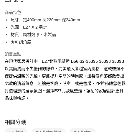
11943541
Apple Pay
商品特色
街口支付
尺寸：寬400mm 高220mm 深240mm
光源：E27 X 2 另計
悠遊付
材質：鋼材烤漆、木製品
Google Pay
★可調角度
全盈+PAY
銷售重點
在現代家居設計中，E27北歐風壁燈 B56-32-35395 35398 3539B
AFTEE先享後付
以其簡約而不失優雅的線條，完美融入各種室內風格。這款壁燈不
相關說明
僅提供溫暖的光線，更能提升空間的時尚感，讓每個角落都散發出
【關於「AFTEE先享後付」】
ATM付款
AFTEE先享後付是「在收到商品之後才付款」的支付方式。 讓您購物簡單
北歐的清新氣息。無論是客廳、臥室，或是書房，YP燈飾讓您輕鬆
便利好安心！
打造理想的居家氛圍。選擇E27北歐風壁燈，讓您的家居設計更具
１．簡單：不需註冊會員、不需綁卡、不需儲值。
運送方式
２．便利：只要手機號碼，簡訊認證，即可結帳。
品味與格調。
３．安心：先確認商品／服務後，再付款。
新竹貨運宅配
每筆NT$180，滿NT$5,000(含以上)免運費
【「AFTEE先享後付」結帳流程】
１．於結帳方式選擇「AFTEE先享後付」後，將跳轉至「AFTEE先享後付」
相關分類
結帳頁面，進行簡訊認證並確認金額後，即可完成結帳。
２．訂單成立數日內，您將收到繳費通知簡訊。