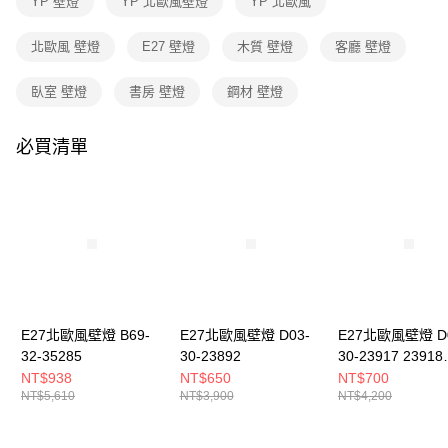
YP 壁燈
YP 北歐風壁燈
YP 北歐風
３．收到繳費通知簡訊後14天內，點擊此簡訊中的連結，可透過四大超商／
ATM／網路銀行／等多元方式進行付款，方視為交易完成。
※ 請注意：結帳手續完成當下不需立刻繳費，但若您需要取消訂單，請聯絡
北歐風 壁燈
E27 壁燈
木質 壁燈
客廳 壁燈
購買商品的店家。未經商家同意取消之訂單仍視為有效，需透過AFTEE先享
後付繳納相關費用。
臥室 壁燈
書房 壁燈
鋼材 壁燈
※ 交易是否成功請以「AFTEE先享後付 」之結帳頁面顯示為準，若有關於
是否繳費成功／繳費後需取消欲退款等相關疑問，請聯繫「AFTEE先享後付
客戶支援中心」
https://netprotections.freshdesk.com/support/home
必買清單
【注意事項】
１．透過由恩沛科技股份有限公司提供之「AFTEE先享後付」服務完成之交
易，需依本服務之必要範圍內提供個人資料，並將交易相關給付款項請求債
權轉讓予恩沛科技股份有限公司。
２．關於個人資料處理事宜，請瀏覽以下網址：
https://aftee.tw/terms/#terms3
３．未成年的使用者請事先徵得法定代理人或監護人之同意方可使用
「AFTEE先享後付」，若未經同意申辦者引起之損失，本公司不負相關責
任。
４．使用「AFTEE先享後付」時，將依據個別帳號之用戶狀況，依本公司即
E27北歐風壁燈 B69-
E27北歐風壁燈 D03-
E27北歐風壁燈 D0
時審查核予不同之上限額度；若仍有額度不足之情形，本公司將視審查結果
32-35285
30-23892
30-23917 23918
請求用戶進行身份認證。
23919 239110
NT$938
NT$650
NT$700
５．嚴禁一人註冊多個帳號或使用他人資訊註冊。若發現惡意使用之情形，
NT$5,610
NT$3,900
NT$4,200
239111
恩沛科技股份有限公司將有權停止該用戶之使用額度並採取法律行動。