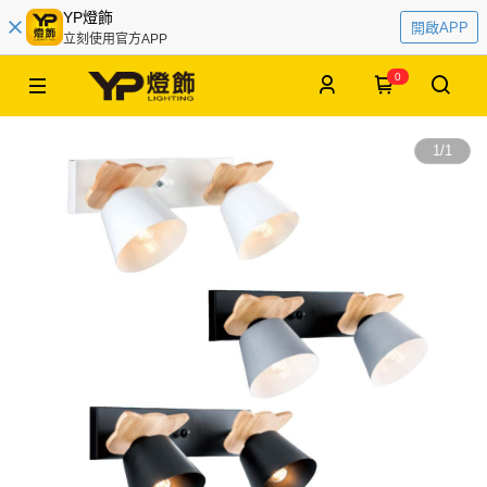
YP燈飾
開啟APP
立刻使用官方APP
0
1
/
1