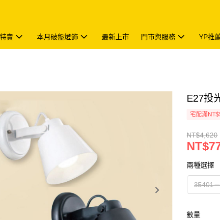
特賣
本月破盤燈飾
最新上市
門市與服務
YP推
E27投光
宅配滿NT$
NT$4,620
NT$7
兩種選擇
3540
數量