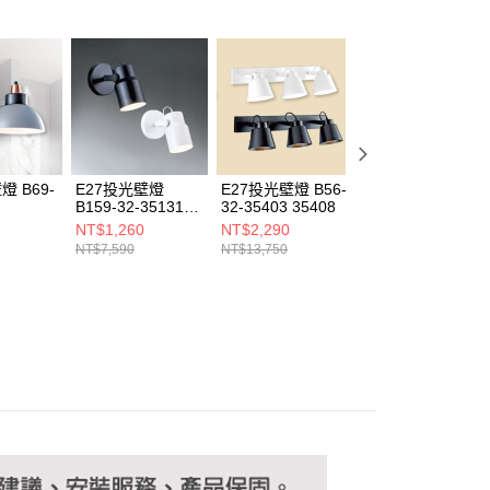
恩沛科技股份有限公司提供之「AFTEE先享後付」服務完成之
依本服務之必要範圍內提供個人資料，並將交易相關給付款項請
讓予恩沛科技股份有限公司。
個人資料處理事宜，請瀏覽以下網址：
ee.tw/terms/#terms3
年的使用者請事先徵得法定代理人或監護人之同意方可使用
E先享後付」，若未經同意申辦者引起之損失，本公司不負相關責
AFTEE先享後付」時，將依據個別帳號之用戶狀況，依本公司
核予不同之上限額度；若仍有額度不足之情形，本公司將視審查
燈 B69-
E27投光壁燈
E27投光壁燈 B56-
E27投光壁燈 B69
用戶進行身份認證。
B159-32-35131
32-35403 35408
32-35268
一人註冊多個帳號或使用他人資訊註冊。若發現惡意使用之情
35132
NT$1,260
NT$2,290
NT$930
科技股份有限公司將有權停止該用戶之使用額度並採取法律行
NT$7,590
NT$13,750
NT$5,610