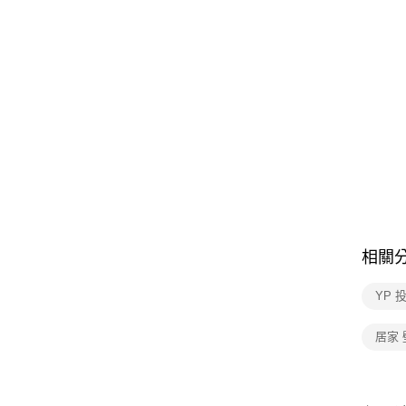
相關
YP 
居家 