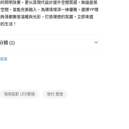
越的照明效果，更以其現代設計提升空間質感。無論是居
享後付
業空間，皆能完美融入，為環境增添一抹優雅。選擇YP燈
個角落都散發溫暖與光彩，打造理想的氛圍。立即來選
FTEE先享後付」】
你的生活！
先享後付是「在收到商品之後才付款」的支付方式。 讓您購物簡單
心！
：不需註冊會員、不需綁卡、不需儲值。
類 (1)
：只要手機號碼，簡訊認證，即可結帳。
：先確認商品／服務後，再付款。
LED壁燈、上下投光情境投影壁燈
宅配
EE先享後付」結帳流程】
客服
80，滿NT$5,000(含以上)免運費
方式選擇「AFTEE先享後付」後，將跳轉至「AFTEE先享後
頁面，進行簡訊認證並確認金額後，即可完成結帳。
成立數日內，您將收到繳費通知簡訊。
費通知簡訊後14天內，點擊此簡訊中的連結，可透過四大超商
網路銀行／等多元方式進行付款，方視為交易完成。
：結帳手續完成當下不需立刻繳費，但若您需要取消訂單，請聯
情境投影 LED壁燈
現代 壁燈
的店家。未經商家同意取消之訂單仍視為有效，需透過AFTEE
繳納相關費用。
否成功請以「AFTEE先享後付 」之結帳頁面顯示為準，若有關於
功／繳費後需取消欲退款等相關疑問，請聯繫「AFTEE先享後
援中心」
https://netprotections.freshdesk.com/support/home
項】