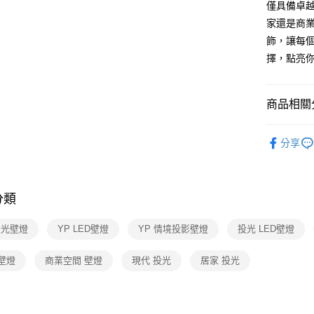
僅具備卓
AFTEE先
家還是商
相關說明
飾，讓每
【關於「A
擇，點亮
ATM付款
AFTEE
便利好安
１．簡單
商品相關分
２．便利
運送方式
３．安心
壁燈系列
新竹貨運
【「AFT
分享
每筆NT$1
１．於結帳
付」結帳
２．訂單
３．收到繳
分類
／ATM／
※ 請注意
投光壁燈
YP LED壁燈
YP 情境投影壁燈
投光 LED壁燈
絡購買商品
先享後付
※ 交易是
壁燈
商業空間 壁燈
現代 投光
居家 投光
是否繳費成
付客戶支
【注意事