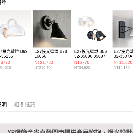
清單
１．透過由
交易，需
求債權轉
２．關於
https://aft
３．未成
「AFTE
任。
４．使用「
即時審查
27投光壁燈 B69-
E27投光壁燈 B78-
E27投光壁燈 B56-
E27投光壁
結果請求
-35155
L6066
32-35096 35097
32-3507A
５．嚴禁
$770
NT$1,730
NT$770
NT$1,520
形，恩沛
$4,620
NT$10,400
NT$4,620
NT$9,130
動。
說明
相關推薦