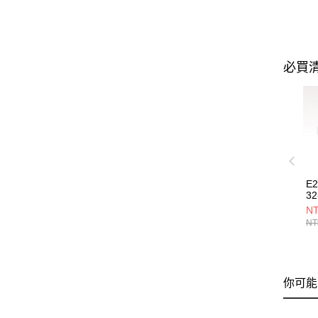
必買
E
32
NT
NT
你可能