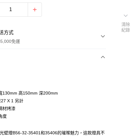
清除
紀錄
送方式
5,000免運
次付款
130mm 高150mm 深200mm
27 X 1 另計
鋼材烤漆
角度
y
光壁燈B56-32-35401和35406的璀璨魅力，這款燈具不