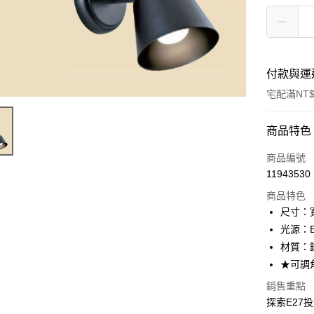
付款與運
宅配滿NT$
付款方式
商品特色
信用卡一
商品編號
11943530
LINE Pay
商品特色
Apple Pay
尺寸：寬
光源：E
街口支付
材質：
悠遊付
★可調
Google Pa
銷售重點
探索E27投
全盈+PAY