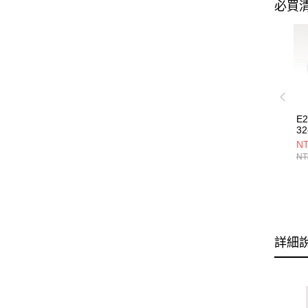
必買
E
32
NT
NT
詳細