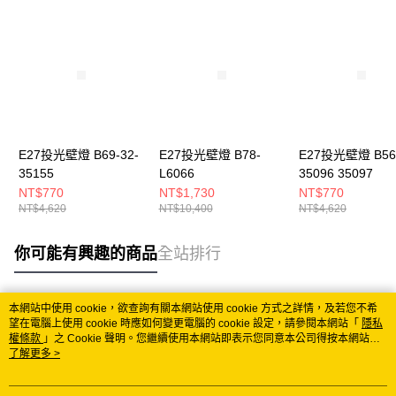
E27投光壁燈 B69-32-
E27投光壁燈 B78-
E27投光壁燈 B56-
35155
L6066
35096 35097
NT$770
NT$1,730
NT$770
NT$4,620
NT$10,400
NT$4,620
你可能有興趣的商品
全站排行
本網站中使用 cookie，欲查詢有關本網站使用 cookie 方式之詳情，及若您不希
熱門標籤
望在電腦上使用 cookie 時應如何變更電腦的 cookie 設定，請參閱本網站「
隱私
權條款
」之 Cookie 聲明。您繼續使用本網站即表示您同意本公司得按本網站使
用條款之 Cookie 聲明使用 cookie。
了解更多 >