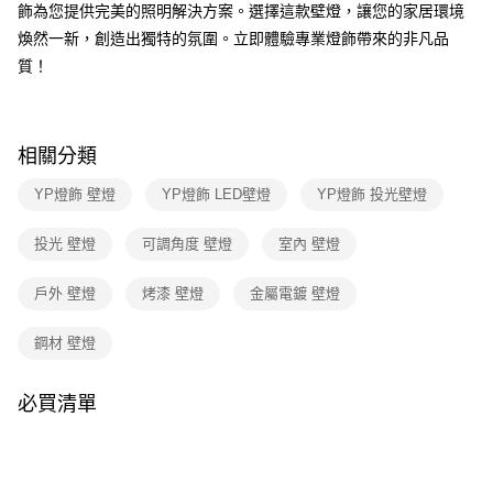
３．收到繳費通知簡訊後14天內，點擊此簡訊中的連結，可透過四大超商／
飾為您提供完美的照明解決方案。選擇這款壁燈，讓您的家居環境
ATM／網路銀行／等多元方式進行付款，方視為交易完成。
煥然一新，創造出獨特的氛圍。立即體驗專業燈飾帶來的非凡品
※ 請注意：結帳手續完成當下不需立刻繳費，但若您需要取消訂單，請聯絡
質！
購買商品的店家。未經商家同意取消之訂單仍視為有效，需透過AFTEE先享
後付繳納相關費用。
※ 交易是否成功請以「AFTEE先享後付 」之結帳頁面顯示為準，若有關於
是否繳費成功／繳費後需取消欲退款等相關疑問，請聯繫「AFTEE先享後付
客戶支援中心」
https://netprotections.freshdesk.com/support/home
相關分類
【注意事項】
YP燈飾 壁燈
YP燈飾 LED壁燈
YP燈飾 投光壁燈
１．透過由恩沛科技股份有限公司提供之「AFTEE先享後付」服務完成之交
易，需依本服務之必要範圍內提供個人資料，並將交易相關給付款項請求債
投光 壁燈
可調角度 壁燈
室內 壁燈
權轉讓予恩沛科技股份有限公司。
２．關於個人資料處理事宜，請瀏覽以下網址：
https://aftee.tw/terms/#terms3
戶外 壁燈
烤漆 壁燈
金屬電鍍 壁燈
３．未成年的使用者請事先徵得法定代理人或監護人之同意方可使用
「AFTEE先享後付」，若未經同意申辦者引起之損失，本公司不負相關責
鋼材 壁燈
任。
４．使用「AFTEE先享後付」時，將依據個別帳號之用戶狀況，依本公司即
時審查核予不同之上限額度；若仍有額度不足之情形，本公司將視審查結果
必買清單
請求用戶進行身份認證。
５．嚴禁一人註冊多個帳號或使用他人資訊註冊。若發現惡意使用之情形，
恩沛科技股份有限公司將有權停止該用戶之使用額度並採取法律行動。