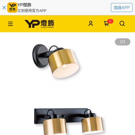
YP燈飾
開啟APP
立刻使用官方APP
0
1
/
1