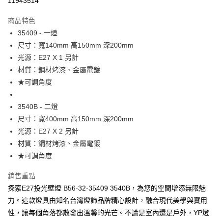
11943514
Apple Pay
商品特色
街口支付
35409 - 一燈
尺寸：寬140mm 高150mm 深200mm
悠遊付
光源：E27 X 1 另計
Google Pay
材質：鋼材烤漆、金屬電鍍
★可調角度
全盈+PAY
AFTEE先享後付
3540B - 二燈
相關說明
尺寸：寬400mm 高150mm 深200mm
【關於「AFTEE先享後付」】
光源：E27 X 2 另計
ATM付款
AFTEE先享後付是「在收到商品之後才付款」的支付方式。 讓您購物簡單
材質：鋼材烤漆、金屬電鍍
便利好安心！
１．簡單：不需註冊會員、不需綁卡、不需儲值。
★可調角度
運送方式
２．便利：只要手機號碼，簡訊認證，即可結帳。
３．安心：先確認商品／服務後，再付款。
新竹貨運宅配
銷售重點
每筆NT$180，滿NT$5,000(含以上)免運費
探索E27投光壁燈 B56-32-35409 3540B，為您的空間增添無限魅
【「AFTEE先享後付」結帳流程】
１．於結帳方式選擇「AFTEE先享後付」後，將跳轉至「AFTEE先享後付」
力。這款燈具由知名台灣燈飾品牌精心設計，融合現代美學與實用
結帳頁面，進行簡訊認證並確認金額後，即可完成結帳。
性，讓每個角落都散發出溫馨的光芒。不論是室內還是戶外，YP燈
２．訂單成立數日內，您將收到繳費通知簡訊。