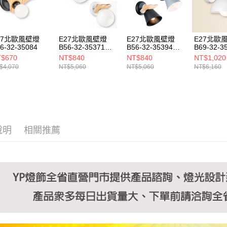
https://aft
３．未成
「AFTE
任。
27北歐風壁燈
E27北歐風壁燈
E27北歐風壁燈
E27北歐
４．使用「
6-32-35084
B56-32-35371
B56-32-35394
B69-32-3
即時審查
35374
35397 3539A
$670
NT$840
NT$840
NT$1,020
結果請求
$4,070
NT$5,060
NT$5,060
NT$6,160
５．嚴禁
形，恩沛
動。
說明
相關推薦