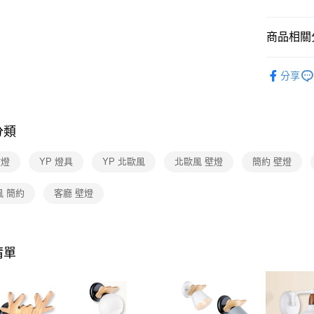
【關於「A
ATM付款
AFTEE
便利好安
商品相關分
１．簡單
２．便利
運送方式
壁燈系列
３．安心
分享
新竹貨運
【「AFT
每筆NT$1
１．於結帳
付」結帳
分類
２．訂單
３．收到繳
／ATM／
壁燈
YP 燈具
YP 北歐風
北歐風 壁燈
簡約 壁燈
※ 請注意
絡購買商品
風 簡約
客廳 壁燈
先享後付
※ 交易是
是否繳費成
付客戶支
清單
【注意事
１．透過由
交易，需
求債權轉
２．關於