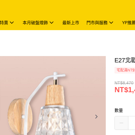
特賣
本月破盤燈飾
最新上市
門市與服務
YP推
E27北歐
宅配滿NT$
NT$8,470
NT$1,
數量