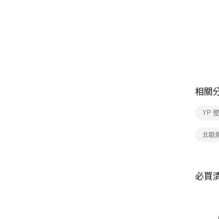
相關
YP 
北歐
必買