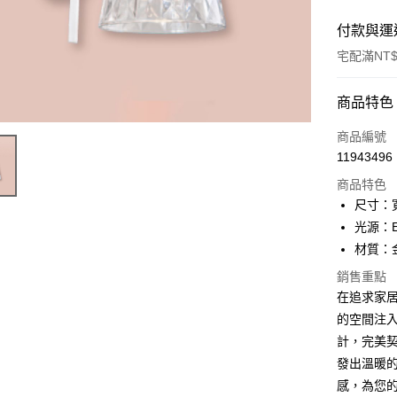
付款與運
宅配滿NT$
付款方式
商品特色
信用卡一
商品編號
11943496
LINE Pay
商品特色
Apple Pay
尺寸：寬
光源：E
街口支付
材質：
悠遊付
銷售重點
在追求家居美
Google Pa
的空間注
全盈+PAY
計，完美
AFTEE先
發出溫暖
相關說明
感，為您