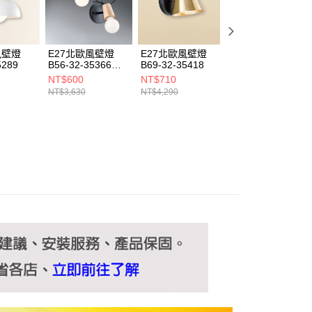
ee.tw/terms/#terms3
年的使用者請事先徵得法定代理人或監護人之同意方可使用
E先享後付」，若未經同意申辦者引起之損失，本公司不負相關責
風壁燈
E27北歐風壁燈
E27北歐風壁燈
E27北歐風壁燈
AFTEE先享後付」時，將依據個別帳號之用戶狀況，依本公司
5289
B56-32-35366
B69-32-35418
B69-32-35154
核予不同之上限額度；若仍有額度不足之情形，本公司將視審查
35369
NT$600
NT$710
NT$1,100
用戶進行身份認證。
NT$3,630
NT$4,290
NT$6,600
一人註冊多個帳號或使用他人資訊註冊。若發現惡意使用之情
科技股份有限公司將有權停止該用戶之使用額度並採取法律行