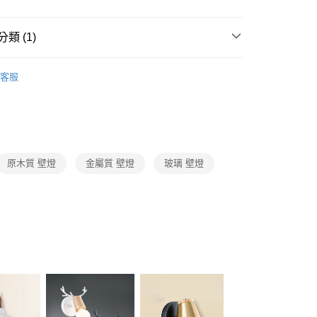
FTEE先享後付」】
先享後付是「在收到商品之後才付款」的支付方式。 讓您購物簡單
心！
類 (1)
：不需註冊會員、不需綁卡、不需儲值。
：只要手機號碼，簡訊認證，即可結帳。
北歐風壁燈
：先確認商品／服務後，再付款。
客服
宅配
EE先享後付」結帳流程】
80，滿NT$5,000(含以上)免運費
方式選擇「AFTEE先享後付」後，將跳轉至「AFTEE先享後
頁面，進行簡訊認證並確認金額後，即可完成結帳。
成立數日內，您將收到繳費通知簡訊。
費通知簡訊後14天內，點擊此簡訊中的連結，可透過四大超商
網路銀行／等多元方式進行付款，方視為交易完成。
原木質 壁燈
金屬質 壁燈
玻璃 壁燈
：結帳手續完成當下不需立刻繳費，但若您需要取消訂單，請聯
的店家。未經商家同意取消之訂單仍視為有效，需透過AFTEE
繳納相關費用。
否成功請以「AFTEE先享後付 」之結帳頁面顯示為準，若有關於
功／繳費後需取消欲退款等相關疑問，請聯繫「AFTEE先享後
援中心」
https://netprotections.freshdesk.com/support/home
項】
恩沛科技股份有限公司提供之「AFTEE先享後付」服務完成之
依本服務之必要範圍內提供個人資料，並將交易相關給付款項請
讓予恩沛科技股份有限公司。
個人資料處理事宜，請瀏覽以下網址：