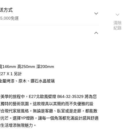
送方式
5,000免運
清除
紀錄
次付款
146mm 高250mm 深200mm
27 X 1 另計
金屬烤漆、原木、鑽石水晶玻璃
學的旅程中，E27北歐風壁燈 B64-32-35329 將為您
y
入獨特的藝術氛圍。這款燈具以其簡約而不失優雅的設
契合現代家居風格，無論是客廳、臥室或是走廊，都能散
享後付
的光芒。選擇YP燈飾，讓每一個角落都充滿設計感與舒適
的生活增添無限魅力。