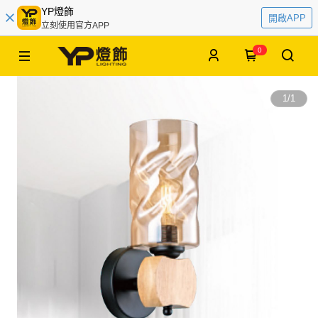
YP燈飾
開啟APP
立刻使用官方APP
0
1
/
1