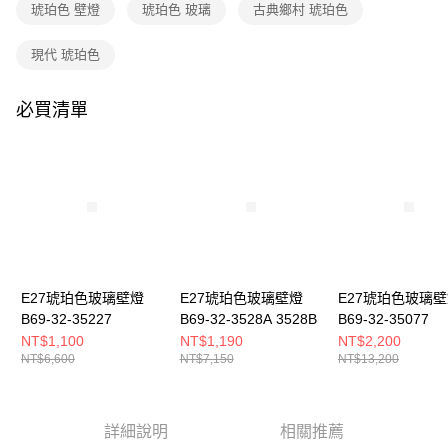
購買商品的店家。未經商家同意取消之訂單仍視為有效，需透過AFTEE先享
琥珀色 壁燈
琥珀色 玻璃
古典鄉村 琥珀色
後付繳納相關費用。
※ 交易是否成功請以「AFTEE先享後付 」之結帳頁面顯示為準，若有關於
現代 琥珀色
是否繳費成功／繳費後需取消欲退款等相關疑問，請聯繫「AFTEE先享後付
客戶支援中心」
https://netprotections.freshdesk.com/support/home
必買清單
【注意事項】
１．透過由恩沛科技股份有限公司提供之「AFTEE先享後付」服務完成之交
易，需依本服務之必要範圍內提供個人資料，並將交易相關給付款項請求債
權轉讓予恩沛科技股份有限公司。
２．關於個人資料處理事宜，請瀏覽以下網址：
https://aftee.tw/terms/#terms3
３．未成年的使用者請事先徵得法定代理人或監護人之同意方可使用
「AFTEE先享後付」，若未經同意申辦者引起之損失，本公司不負相關責
任。
４．使用「AFTEE先享後付」時，將依據個別帳號之用戶狀況，依本公司即
時審查核予不同之上限額度；若仍有額度不足之情形，本公司將視審查結果
E27琥珀色玻璃壁燈
E27琥珀色玻璃壁燈
E27琥珀色玻璃
請求用戶進行身份認證。
B69-32-35227
B69-32-3528A 3528B
B69-32-35077
５．嚴禁一人註冊多個帳號或使用他人資訊註冊。若發現惡意使用之情形，
NT$1,100
NT$1,190
NT$2,200
恩沛科技股份有限公司將有權停止該用戶之使用額度並採取法律行動。
NT$6,600
NT$7,150
NT$13,200
詳細說明
相關推薦