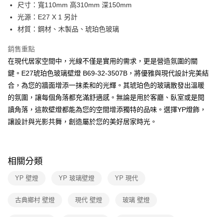
街口支付
尺寸：寬110mm 高310mm 深150mm
光源：E27 X 1 另計
悠遊付
材質：鋼材、木製品、琥珀色玻璃
Google Pay
銷售重點
全盈+PAY
在現代居家空間中，光線不僅是實用的需求，更是營造氛圍的關
鍵。E27琥珀色玻璃壁燈 B69-32-3507B，將優雅與現代設計完美結
AFTEE先享後付
合，為您的牆面增添一抹柔和的光輝。其琥珀色的玻璃散發出溫暖
相關說明
的氛圍，讓每個角落都充滿舒適感。無論是用於客廳、臥室或是閱
【關於「AFTEE先享後付」】
ATM付款
AFTEE先享後付是「在收到商品之後才付款」的支付方式。 讓您購物簡單
讀角落，這款壁燈都能為您的空間增添獨特的品味。選擇YP燈飾，
便利好安心！
讓設計與光影共舞，創造屬於您的美好居家時光。
１．簡單：不需註冊會員、不需綁卡、不需儲值。
運送方式
２．便利：只要手機號碼，簡訊認證，即可結帳。
３．安心：先確認商品／服務後，再付款。
新竹貨運宅配
每筆NT$180，滿NT$5,000(含以上)免運費
【「AFTEE先享後付」結帳流程】
相關分類
１．於結帳方式選擇「AFTEE先享後付」後，將跳轉至「AFTEE先享後付」
結帳頁面，進行簡訊認證並確認金額後，即可完成結帳。
YP 壁燈
YP 玻璃壁燈
YP 現代
２．訂單成立數日內，您將收到繳費通知簡訊。
３．收到繳費通知簡訊後14天內，點擊此簡訊中的連結，可透過四大超商／
古典鄉村 壁燈
現代 壁燈
玻璃 壁燈
ATM／網路銀行／等多元方式進行付款，方視為交易完成。
※ 請注意：結帳手續完成當下不需立刻繳費，但若您需要取消訂單，請聯絡