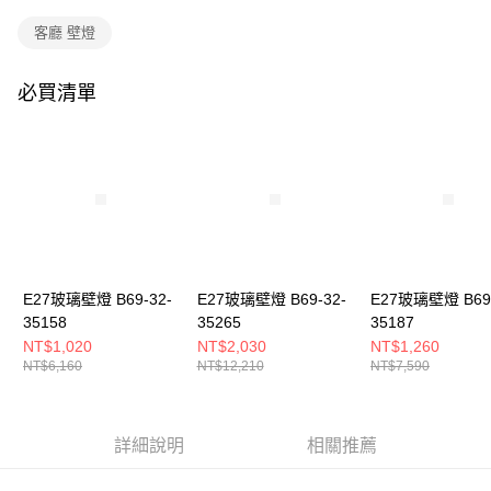
購買商品的店家。未經商家同意取消之訂單仍視為有效，需透過AFTEE先享
後付繳納相關費用。
客廳 壁燈
※ 交易是否成功請以「AFTEE先享後付 」之結帳頁面顯示為準，若有關於
是否繳費成功／繳費後需取消欲退款等相關疑問，請聯繫「AFTEE先享後付
客戶支援中心」
https://netprotections.freshdesk.com/support/home
必買清單
【注意事項】
１．透過由恩沛科技股份有限公司提供之「AFTEE先享後付」服務完成之交
易，需依本服務之必要範圍內提供個人資料，並將交易相關給付款項請求債
權轉讓予恩沛科技股份有限公司。
２．關於個人資料處理事宜，請瀏覽以下網址：
https://aftee.tw/terms/#terms3
３．未成年的使用者請事先徵得法定代理人或監護人之同意方可使用
「AFTEE先享後付」，若未經同意申辦者引起之損失，本公司不負相關責
任。
E27玻璃壁燈 B69-32-
E27玻璃壁燈 B69-32-
E27玻璃壁燈 B69-
４．使用「AFTEE先享後付」時，將依據個別帳號之用戶狀況，依本公司即
時審查核予不同之上限額度；若仍有額度不足之情形，本公司將視審查結果
35158
35265
35187
請求用戶進行身份認證。
NT$1,020
NT$2,030
NT$1,260
５．嚴禁一人註冊多個帳號或使用他人資訊註冊。若發現惡意使用之情形，
NT$6,160
NT$12,210
NT$7,590
恩沛科技股份有限公司將有權停止該用戶之使用額度並採取法律行動。
詳細說明
相關推薦