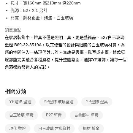
街口支付
尺寸：寬160mm 高210mm 深220mm
光源：E27 X 1 另計
悠遊付
材質：鋼材鍍金＋烤漆、白玉玻璃
Google Pay
銷售重點
全盈+PAY
在家居裝飾中，燈具不僅是照明工具，更是藝術品。E27白玉玻璃
壁燈 B69-32-3519A，以其優雅的設計與細膩的白玉玻璃材質，為
AFTEE先享後付
您的空間注入一絲現代與典雅。無論是客廳、臥室或走廊，這款壁
相關說明
燈都能完美融合各種風格，提升整體氛圍。選擇YP燈飾，讓每一個
【關於「AFTEE先享後付」】
ATM付款
AFTEE先享後付是「在收到商品之後才付款」的支付方式。 讓您購物簡單
角落都散發迷人的光彩。
便利好安心！
１．簡單：不需註冊會員、不需綁卡、不需儲值。
運送方式
２．便利：只要手機號碼，簡訊認證，即可結帳。
３．安心：先確認商品／服務後，再付款。
新竹貨運宅配
相關分類
每筆NT$180，滿NT$5,000(含以上)免運費
【「AFTEE先享後付」結帳流程】
YP燈飾 壁燈
YP燈飾 玻璃壁燈
YP燈飾 燈具
１．於結帳方式選擇「AFTEE先享後付」後，將跳轉至「AFTEE先享後付」
結帳頁面，進行簡訊認證並確認金額後，即可完成結帳。
２．訂單成立數日內，您將收到繳費通知簡訊。
白玉玻璃 壁燈
E27 壁燈
古典鄉村 壁燈
３．收到繳費通知簡訊後14天內，點擊此簡訊中的連結，可透過四大超商／
ATM／網路銀行／等多元方式進行付款，方視為交易完成。
現代 壁燈
白玉玻璃 古典鄉村
鋼材 鍍金
※ 請注意：結帳手續完成當下不需立刻繳費，但若您需要取消訂單，請聯絡