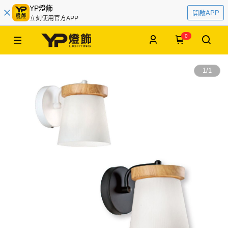
YP燈飾
開啟APP
立刻使用官方APP
0
1
/
1