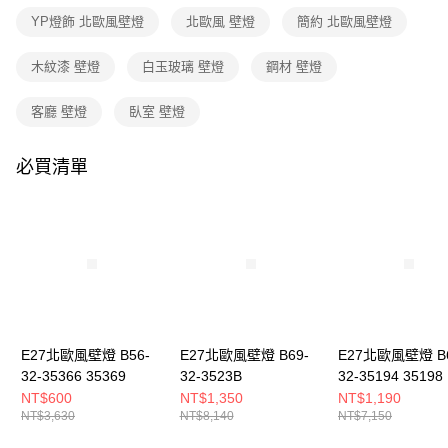
３．收到繳費通知簡訊後14天內，點擊此簡訊中的連結，可透過四大超商／
YP燈飾 北歐風壁燈
北歐風 壁燈
簡約 北歐風壁燈
ATM／網路銀行／等多元方式進行付款，方視為交易完成。
※ 請注意：結帳手續完成當下不需立刻繳費，但若您需要取消訂單，請聯絡
購買商品的店家。未經商家同意取消之訂單仍視為有效，需透過AFTEE先享
木紋漆 壁燈
白玉玻璃 壁燈
鋼材 壁燈
後付繳納相關費用。
※ 交易是否成功請以「AFTEE先享後付 」之結帳頁面顯示為準，若有關於
客廳 壁燈
臥室 壁燈
是否繳費成功／繳費後需取消欲退款等相關疑問，請聯繫「AFTEE先享後付
客戶支援中心」
https://netprotections.freshdesk.com/support/home
必買清單
【注意事項】
１．透過由恩沛科技股份有限公司提供之「AFTEE先享後付」服務完成之交
易，需依本服務之必要範圍內提供個人資料，並將交易相關給付款項請求債
權轉讓予恩沛科技股份有限公司。
２．關於個人資料處理事宜，請瀏覽以下網址：
https://aftee.tw/terms/#terms3
３．未成年的使用者請事先徵得法定代理人或監護人之同意方可使用
「AFTEE先享後付」，若未經同意申辦者引起之損失，本公司不負相關責
任。
４．使用「AFTEE先享後付」時，將依據個別帳號之用戶狀況，依本公司即
時審查核予不同之上限額度；若仍有額度不足之情形，本公司將視審查結果
E27北歐風壁燈 B56-
E27北歐風壁燈 B69-
E27北歐風壁燈 B6
請求用戶進行身份認證。
32-35366 35369
32-3523B
32-35194 35198
５．嚴禁一人註冊多個帳號或使用他人資訊註冊。若發現惡意使用之情形，
NT$600
NT$1,350
NT$1,190
恩沛科技股份有限公司將有權停止該用戶之使用額度並採取法律行動。
NT$3,630
NT$8,140
NT$7,150