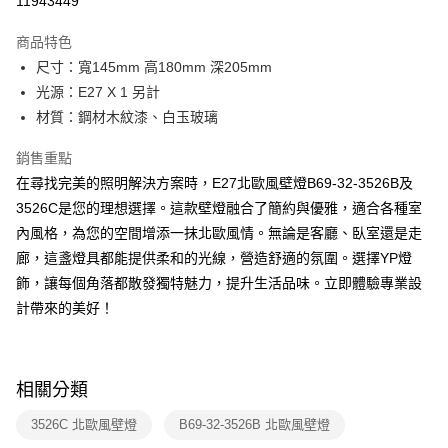
11943449
Apple Pay
商品特色
街口支付
尺寸：寬145mm 高180mm 深205mm
光源：E27 X 1 另計
悠遊付
材質：鋼材木紋漆、白玉玻璃
Google Pay
銷售重點
全盈+PAY
在尋找完美的照明解決方案時，E27北歐風壁燈B69-32-3526B及
3526C是您的理想選擇。這款壁燈融合了簡約與優雅，適合各種室
AFTEE先享後付
內風格，為您的空間增添一抹北歐風情。無論是客廳、臥室還是走
相關說明
廊，這盞燈具都能提供柔和的光線，營造舒適的氛圍。選擇YP燈
【關於「AFTEE先享後付」】
ATM付款
AFTEE先享後付是「在收到商品之後才付款」的支付方式。 讓您購物簡單
飾，讓每個角落都散發獨特魅力，提升生活品味。立即體驗專業設
便利好安心！
計帶來的美好！
１．簡單：不需註冊會員、不需綁卡、不需儲值。
運送方式
２．便利：只要手機號碼，簡訊認證，即可結帳。
３．安心：先確認商品／服務後，再付款。
新竹貨運宅配
每筆NT$180，滿NT$5,000(含以上)免運費
【「AFTEE先享後付」結帳流程】
相關分類
１．於結帳方式選擇「AFTEE先享後付」後，將跳轉至「AFTEE先享後付」
結帳頁面，進行簡訊認證並確認金額後，即可完成結帳。
3526C 北歐風壁燈
B69-32-3526B 北歐風壁燈
２．訂單成立數日內，您將收到繳費通知簡訊。