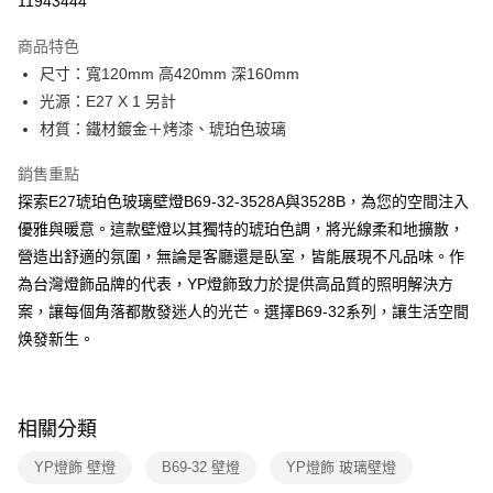
11943444
Apple Pay
商品特色
街口支付
尺寸：寬120mm 高420mm 深160mm
光源：E27 X 1 另計
悠遊付
材質：鐵材鍍金＋烤漆、琥珀色玻璃
Google Pay
銷售重點
全盈+PAY
探索E27琥珀色玻璃壁燈B69-32-3528A與3528B，為您的空間注入
優雅與暖意。這款壁燈以其獨特的琥珀色調，將光線柔和地擴散，
AFTEE先享後付
營造出舒適的氛圍，無論是客廳還是臥室，皆能展現不凡品味。作
相關說明
為台灣燈飾品牌的代表，YP燈飾致力於提供高品質的照明解決方
【關於「AFTEE先享後付」】
ATM付款
AFTEE先享後付是「在收到商品之後才付款」的支付方式。 讓您購物簡單
案，讓每個角落都散發迷人的光芒。選擇B69-32系列，讓生活空間
便利好安心！
焕發新生。
１．簡單：不需註冊會員、不需綁卡、不需儲值。
運送方式
２．便利：只要手機號碼，簡訊認證，即可結帳。
３．安心：先確認商品／服務後，再付款。
新竹貨運宅配
每筆NT$180，滿NT$5,000(含以上)免運費
【「AFTEE先享後付」結帳流程】
相關分類
１．於結帳方式選擇「AFTEE先享後付」後，將跳轉至「AFTEE先享後付」
結帳頁面，進行簡訊認證並確認金額後，即可完成結帳。
YP燈飾 壁燈
B69-32 壁燈
YP燈飾 玻璃壁燈
２．訂單成立數日內，您將收到繳費通知簡訊。