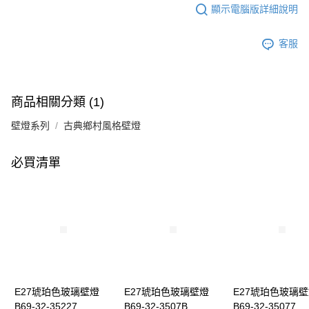
顯示電腦版詳細說明
客服
商品相關分類 (1)
壁燈系列
古典鄉村風格壁燈
必買清單
E27琥珀色玻璃壁燈
E27琥珀色玻璃壁燈
E27琥珀色玻璃
B69-32-35227
B69-32-3507B
B69-32-35077