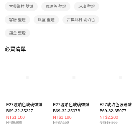
３．收到繳費通知簡訊後14天內，點擊此簡訊中的連結，可透過四大超商／
古典鄉村 壁燈
琥珀色 壁燈
玻璃 壁燈
ATM／網路銀行／等多元方式進行付款，方視為交易完成。
※ 請注意：結帳手續完成當下不需立刻繳費，但若您需要取消訂單，請聯絡
購買商品的店家。未經商家同意取消之訂單仍視為有效，需透過AFTEE先享
客廳 壁燈
臥室 壁燈
古典鄉村 琥珀色
後付繳納相關費用。
※ 交易是否成功請以「AFTEE先享後付 」之結帳頁面顯示為準，若有關於
鍍金 壁燈
是否繳費成功／繳費後需取消欲退款等相關疑問，請聯繫「AFTEE先享後付
客戶支援中心」
https://netprotections.freshdesk.com/support/home
必買清單
【注意事項】
１．透過由恩沛科技股份有限公司提供之「AFTEE先享後付」服務完成之交
易，需依本服務之必要範圍內提供個人資料，並將交易相關給付款項請求債
權轉讓予恩沛科技股份有限公司。
２．關於個人資料處理事宜，請瀏覽以下網址：
https://aftee.tw/terms/#terms3
３．未成年的使用者請事先徵得法定代理人或監護人之同意方可使用
「AFTEE先享後付」，若未經同意申辦者引起之損失，本公司不負相關責
任。
４．使用「AFTEE先享後付」時，將依據個別帳號之用戶狀況，依本公司即
時審查核予不同之上限額度；若仍有額度不足之情形，本公司將視審查結果
E27琥珀色玻璃壁燈
E27琥珀色玻璃壁燈
E27琥珀色玻璃
請求用戶進行身份認證。
B69-32-35227
B69-32-3507B
B69-32-35077
５．嚴禁一人註冊多個帳號或使用他人資訊註冊。若發現惡意使用之情形，
NT$1,100
NT$1,190
NT$2,200
恩沛科技股份有限公司將有權停止該用戶之使用額度並採取法律行動。
NT$6,600
NT$7,150
NT$13,200