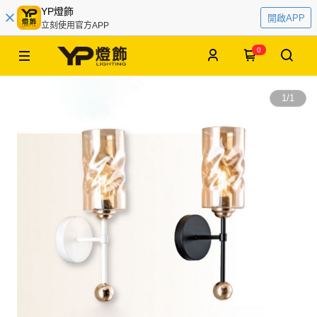
YP燈飾
開啟APP
立刻使用官方APP
0
1
/
1